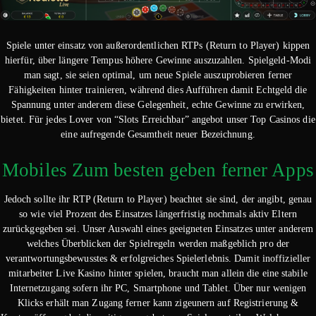
Spiele unter einsatz von außerordentlichen RTPs (Return to Player) kippen
hierfür, über längere Tempus höhere Gewinne auszuzahlen. Spielgeld-Modi
man sagt, sie seien optimal, um neue Spiele auszuprobieren ferner
Fähigkeiten hinter trainieren, während dies Aufführen damit Echtgeld die
Spannung unter anderem diese Gelegenheit, echte Gewinne zu erwirken,
bietet. Für jedes Lover von “Slots Erreichbar” angebot unser Top Casinos die
eine aufregende Gesamtheit neuer Bezeichnung.
Mobiles Zum besten geben ferner Apps
Jedoch sollte ihr RTP (Return to Player) beachtet sie sind, der angibt, genau
so wie viel Prozent des Einsatzes längerfristig nochmals aktiv Eltern
zurückgegeben sei. Unser Auswahl eines geeigneten Einsatzes unter anderem
welches Überblicken der Spielregeln werden maßgeblich pro der
verantwortungsbewusstes & erfolgreiches Spielerlebnis. Damit inoffizieller
mitarbeiter Live Kasino hinter spielen, braucht man allein die eine stabile
Internetzugang sofern ihr PC, Smartphone und Tablet. Über nur wenigen
Klicks erhält man Zugang ferner kann zigeunern auf Registrierung &