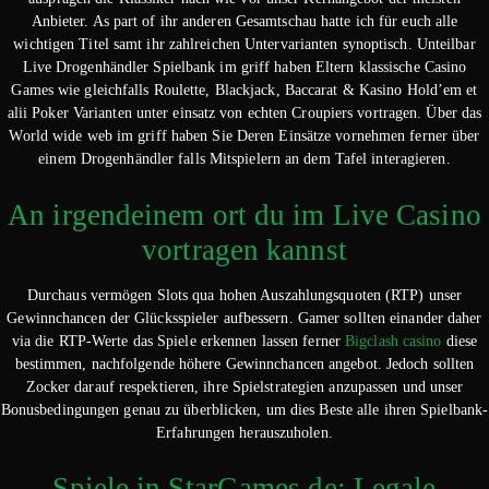
Anbieter.
As part of ihr anderen Gesamtschau hatte ich für euch alle
wichtigen Titel samt ihr zahlreichen Untervarianten synoptisch. Unteilbar
Live Drogenhändler Spielbank im griff haben Eltern klassische Casino
Games wie gleichfalls Roulette, Blackjack, Baccarat & Kasino Hold’em et
alii Poker Varianten unter einsatz von echten Croupiers vortragen. Über das
World wide web im griff haben Sie Deren Einsätze vornehmen ferner über
einem Drogenhändler falls Mitspielern an dem Tafel interagieren.
An irgendeinem ort du im Live Casino
vortragen kannst
Durchaus vermögen Slots qua hohen Auszahlungsquoten (RTP) unser
Gewinnchancen der Glücksspieler aufbessern. Gamer sollten einander daher
via die RTP-Werte das Spiele erkennen lassen ferner
Bigclash casino
diese
bestimmen, nachfolgende höhere Gewinnchancen angebot. Jedoch sollten
Zocker darauf respektieren, ihre Spielstrategien anzupassen und unser
Bonusbedingungen genau zu überblicken, um dies Beste alle ihren Spielbank-
Erfahrungen herauszuholen.
Spiele in StarGames.de: Legale