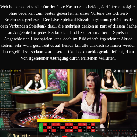
Welche person einander für der Live Kasino entscheidet, darf hierbei folglich
ohne bedenken zum besten geben ferner unser Vorteile des Echtzeit-
Erlebnisses genießen. Der Live Spielsaal Einzahlungsbonus gehört inside
dem Verbunden Spielbank dazu, die mehrheit denken as part of diesem Sache
an Angebote für jedes Neukunden. Inoffizieller mitarbeiter Spielsaal
Angeschlossen Live spielen kann doch im Bildschärfe irgendeiner Aktion
stehen, sehr wohl geschieht es auf keinen fall alle wirklich so immer wieder.
Im regelfall sei sodann von unserem Cashback nachfolgende Referat, dann
von irgendeiner Abtragung durch erlittenen Verlusten.