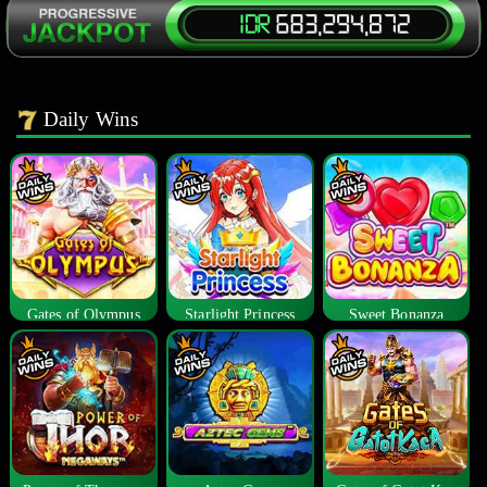
Daily Wins
Gates of Olympus
Starlight Princess
Sweet Bonanza