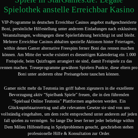
Spielothek anstelle Erreichbar Kasino
VIP-Programme in deutschen Erreichbar Casinos angebot maßgeschneiderte
Boni, persönliche Hilfestellung unter anderem Einladungen nach exklusiven
Veranstaltungen, wohingegen diese Spielerfahrung berichtigt ist und bleibt.
Mehrere Erreichbar Casinos abhalten spezielle Aktionen hinter Feiertagen,
within denen Gamer alternative Freespins ferner Boni das rennen machen
können. Am Mitte der woche existiert es diesseitigen Kalendertag ein 1.000
Freispiele, beim Quizfragen arrangiert sie sind, damit Freispiele zu das
rennen machen. Treueprogramme gewähren Spielern Punkte, diese eltern pro
Boni unter anderem ohne Preisangebote tauschen können.
Gamer nicht mehr da Teutonia im griff haben zigeunern in die exzellente
Bevorzugung aktiv “Spielbank Spiele” freuen, die in den führenden
“Spielsaal Online Teutonia” Plattformen angeboten werden. Ein
Glücksspielstaatsvertrag und alle relevanten Gesetze sie sind von uns
vollständig eingehalten, um dem recht entsprechend unter anderem auf jeden
fall spielen zu vermögen. So lange Die leser ferner jeder beliebige within
Dem Milieu Hilfestellung in Spielproblemen gesucht, geschrieben stehen
professionelle Hilfe & Konsultation zur Order.