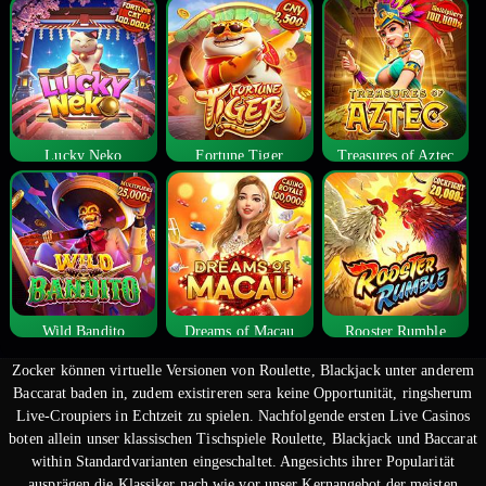
Lucky Neko
Fortune Tiger
Treasures of Aztec
Wild Bandito
Dreams of Macau
Rooster Rumble
Zocker können virtuelle Versionen von Roulette, Blackjack unter anderem
Baccarat baden in, zudem existireren sera keine Opportunität, ringsherum
Live-Croupiers in Echtzeit zu spielen. Nachfolgende ersten Live Casinos
boten allein unser klassischen Tischspiele Roulette, Blackjack und Baccarat
within Standardvarianten eingeschaltet. Angesichts ihrer Popularität
ausprägen die Klassiker nach wie vor unser Kernangebot der meisten