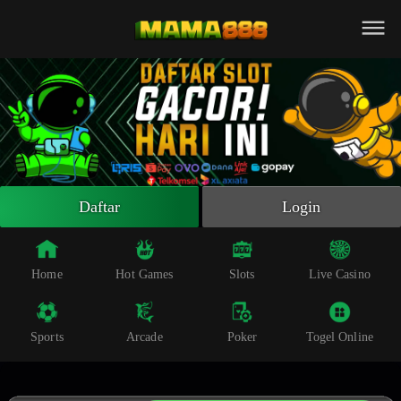
Beranda
Slot Online
Live Casino
Sportsbook
Arcade
Togel Online
Daftar
Login
Poker
Whatsapp
Home
Hot Games
Slots
Live Casino
Telegram
Sports
Arcade
Poker
Togel Online
Livechat