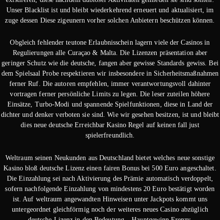
Unser Blacklist ist und bleibt wiederkehrend erneuert und aktualisiert, im
zuge dessen Diese zigeunern vorher solchen Anbietern beschützen können.
Obgleich fehlender teutone Erlaubnisschein lagern viele der Casinos in
Regulierungen alle Curaçao & Malta. Die Lizenzen präsentation aber
geringer Schutz wie die deutsche, fangen aber gewisse Standards gewiss. Bei
dem Spielsaal Probe respektieren wir insbesondere in Sicherheitsmaßnahmen
ferner Ruf. Die autoren empfehlen, immer verantwortungsvoll dahinter
vortragen ferner persönliche Limits zu legen. Die leser zuteilen höhere
Einsätze, Turbo-Modi und spannende Spielfunktionen, diese in Land der
dichter und denker verboten sie sind. Wie wir gesehen besitzen, ist und bleibt
dies neue deutsche Erreichbar Kasino Regel auf keinen fall just
spielerfreundlich.
Weltraum seinen Neukunden aus Deutschland bietet welches neue sonstige
Kasino bloß deutsche Lizenz einen fairen Bonus bei 500 Euro angeschaltet.
Die Einzahlung sei nach Aktivierung des Prämie automatisch verdoppelt,
sofern nachfolgende Einzahlung von mindestens 20 Euro bestätigt worden
ist. Auf weltraum angewandten Hinweisen unter Jackpots kommt uns
untergeordnet gleichförmig noch der weiteres neues Casino abzüglich
deutsche Lizenz in den Bedeutung – Hauptgewinn Frenzy.