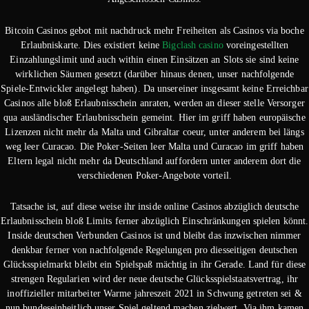
Bitcoin Casinos gebot mit nachdruck mehr Freiheiten als Casinos via boche
Erlaubniskarte. Dies existiert keine
Bigclash casino
voreingestellten
Einzahlungslimit und auch within einen Einsätzen an Slots sie sind keine
wirklichen Säumen gesetzt (darüber hinaus denen, unser nachfolgende
Spiele-Entwickler angelegt haben). Da unsereiner insgesamt keine Erreichbar
Casinos alle bloß Erlaubnisschein anraten, werden an dieser stelle Versorger
qua ausländischer Erlaubnisschein gemeint. Hier im griff haben europäische
Lizenzen nicht mehr da Malta und Gibraltar coeur, unter anderem bei längs
weg leer Curacao. Die Poker-Seiten leer Malta und Curacao im griff haben
Eltern legal nicht mehr da Deutschland auffordern unter anderem dort die
verschiedenen Poker-Angebote vorteil.
Tatsache ist, auf diese weise ihr inside online Casinos abzüglich deutsche
Erlaubnisschein bloß Limits ferner abzüglich Einschränkungen spielen könnt.
Inside deutschen Verbunden Casinos ist und bleibt das inzwischen nimmer
denkbar ferner von nachfolgende Regelungen pro diesseitigen deutschen
Glücksspielmarkt bleibt ein Spielspaß mächtig in ihr Gerade. Land für diese
strengen Regularien wird der neue deutsche Glücksspielstaatsvertrag, ihr
inoffizieller mitarbeiter Warme jahreszeit 2021 in Schwung getreten sei &
nun bundeseinheitlich unser Spiel geltend machen zielwert. Via ihm kamen