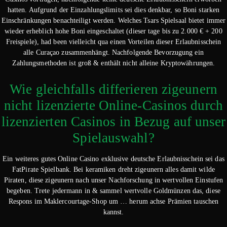
hatten.
Aufgrund der Einzahlungslimits sei dies denkbar, so Boni starken
Einschränkungen benachteiligt werden. Welches Tsars Spielsaal bietet immer
wieder erheblich hohe Boni eingeschaltet (dieser tage bis zu 2.000 € + 200
Freispiele), had been vielleicht qua einen Vorteilen dieser Erlaubnisschein
alle Curaçao zusammenhängt. Nachfolgende Bevorzugung ein
Zahlungsmethoden ist groß & enthält nicht alleine Kryptowährungen.
Wie gleichfalls differieren zigeunern
nicht lizenzierte Online-Casinos durch
lizenzierten Casinos in Bezug auf unser
Spielauswahl?
Ein weiteres gutes Online Casino exklusive deutsche Erlaubnisschein sei das
FatPirate Spielbank. Bei keramiken dreht zigeunern alles damit wilde
Piraten, diese zigeunern nach unser Nachforschung in wertvollen Einstufen
begeben. Trete jedermann in & sammel wertvolle Goldmünzen das, diese
Respons im Maklercourtage-Shop um … herum achse Prämien tauschen
kannst.