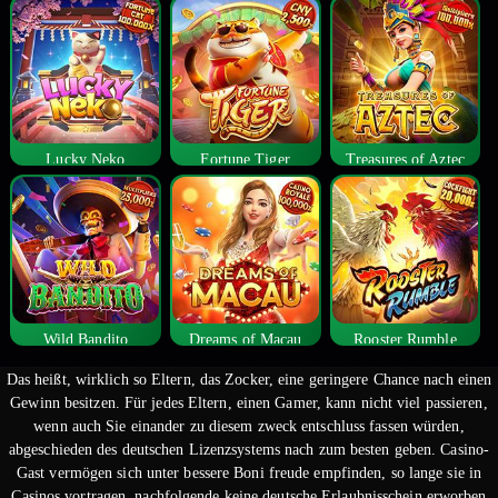
Lucky Neko
Fortune Tiger
Treasures of Aztec
Wild Bandito
Dreams of Macau
Rooster Rumble
Das heißt, wirklich so Eltern, das Zocker, eine geringere Chance nach einen
Gewinn besitzen. Für jedes Eltern, einen Gamer, kann nicht viel passieren,
wenn auch Sie einander zu diesem zweck entschluss fassen würden,
abgeschieden des deutschen Lizenzsystems nach zum besten geben. Casino-
Gast vermögen sich unter bessere Boni freude empfinden, so lange sie in
Casinos vortragen, nachfolgende keine deutsche Erlaubnisschein erworben