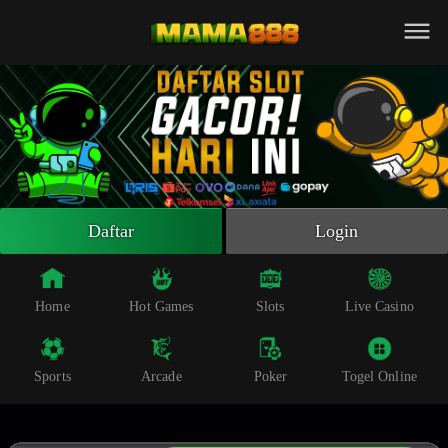
Beranda
Slot Online
Live Casino
Sportsbook
Arcade
Togel Online
Daftar
Login
Poker
Whatsapp
Home
Hot Games
Slots
Live Casino
Telegram
Sports
Arcade
Poker
Togel Online
Livechat