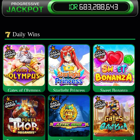
Daily Wins
Gates of Olympus
Starlight Princess
Sweet Bonanza