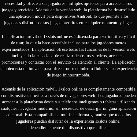
necesidad y ofrece a sus jugadores múltiples opciones para acceder a sus
juegos y servicios. Además de la versión web, la plataforma ha desarrollado
una aplicación móvil para dispositivos Android, lo que permite a los
jugadores disfrutar de sus juegos favoritos en cualquier momento y lugar.
La aplicación móvil de 1xslots online está diseñada para ser intuitiva y fácil
de usar, lo que la hace accesible incluso para los jugadores menos
experimentados. La aplicación ofrece todas las funciones de la versión web,
incluyendo la capacidad de realizar depósitos y retiros, acceder a
promociones y contactar con el servicio de atención al cliente. La aplicación
también está optimizada para ofrecer un rendimiento fluido y una experiencia
de juego ininterrumpida.
Además de la aplicación móvil, 1xslots online es completamente compatible
con dispositivos móviles a través de navegadores web. Los jugadores pueden
acceder a la plataforma desde sus teléfonos inteligentes o tabletas utilizando
cualquier navegador moderno, sin necesidad de descargar ninguna aplicación
adicional. Esta compatibilidad multiplataforma garantiza que todos los
jugadores puedan disfrutar de la experiencia 1xslots online,
independientemente del dispositivo que utilicen.