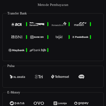
Metode Pembayaran
Transfer Bank
Pulsa
E-Money