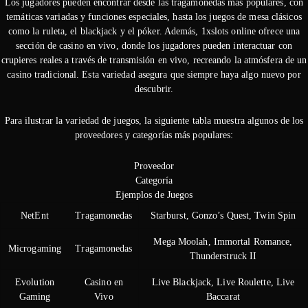
Los jugadores pueden encontrar desde las tragamonedas más populares, con
temáticas variadas y funciones especiales, hasta los juegos de mesa clásicos
como la ruleta, el blackjack y el póker. Además, 1xslots online ofrece una
sección de casino en vivo, donde los jugadores pueden interactuar con
crupieres reales a través de transmisión en vivo, recreando la atmósfera de un
casino tradicional. Esta variedad asegura que siempre haya algo nuevo por
descubrir.
Para ilustrar la variedad de juegos, la siguiente tabla muestra algunos de los
proveedores y categorías más populares:
Proveedor
Categoría
Ejemplos de Juegos
NetEnt
Tragamonedas
Starburst, Gonzo’s Quest, Twin Spin
Mega Moolah, Immortal Romance,
Microgaming
Tragamonedas
Thunderstruck II
Evolution
Casino en
Live Blackjack, Live Roulette, Live
Gaming
Vivo
Baccarat