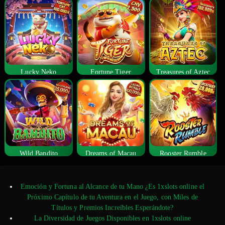
Lucky Neko
Fortune Tiger
Treasures of Aztec
Wild Bandito
Dreams of Macau
Rooster Rumble
Emoción y Fortuna al Alcance de tu Mano ¿Es 1xslots online el
Próximo Capítulo de tu Aventura en el Juego, con Miles de
Títulos y Premios Increíbles Esperándote?
La Diversidad de Juegos Disponibles en 1xslots online