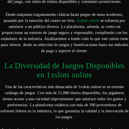
del juego, con miles de títulos disponibles y constantes promociones.
Desde máquinas tragamonedas clásicas hasta juegos de mesa modernos,
pasando por la emoción del casino en vivo,
1xslots online
se esfuerza por
satisfacer a un público diverso. La plataforma, además, se centra en
proporcionar un entorno de juego seguro y responsable, cumpliendo con los
estándares de la industria. Analizaremos a fondo todo lo que este casino tiene
para ofrecer, desde su selección de juegos y bonificaciones hasta sus métodos
de pago y soporte al cliente.
La Diversidad de Juegos Disponibles
en 1xslots online
Una de las características más destacadas de 1xslots online es su enorme
catálogo de juegos. Con más de 11,000 títulos disponibles, los jugadores
tienen acceso a una variedad impresionante que satisface todos los gustos y
preferencias. La plataforma colabora con más de 100 proveedores de
software líderes en la industria, lo que garantiza la calidad y la innovación de
los juegos.