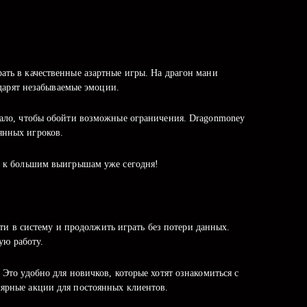
рать в качественные азартные игры. На драгон мани
дарят незабываемые эмоции.
ркало, чтобы обойти возможные ограничения. Dragonmoney
янных игроков.
ие к большим выигрышам уже сегодня!
ти в систему и продолжить играть без потери данных.
ую работу.
 Это удобно для новичков, которые хотят ознакомиться с
лярные акции для постоянных клиентов.