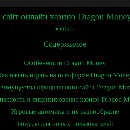
сайт онлайн казино Dragon Mone
▶️ ИГРАТЬ
Содержимое
Особенности Dragon Money
Как начать играть на платформе Dragon Mone
еимущества официального сайта Dragon Mo
пасность и лицензирование казино Dragon 
Игровые автоматы и их разнообразие
Бонусы для новых пользователей