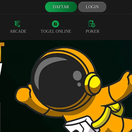
DAFTAR
LOGIN
ARCADE
TOGEL ONLINE
POKER