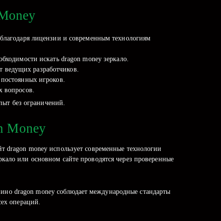
 Money
 благодаря лицензии и современным технологиям
обходимости искать dragon money зеркало.
т ведущих разработчиков.
 постоянных игроков.
х вопросов.
пыт без ограничений.
on Money
йт dragon money использует современные технологии
кало или основном сайте проводятся через проверенные
зино dragon money соблюдает международные стандарты
сех операций.