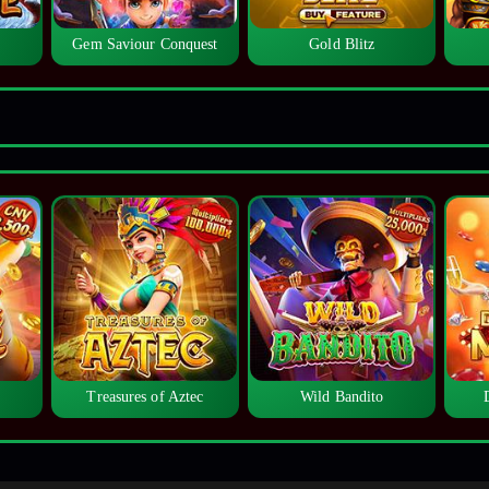
Gem Saviour Conquest
Gold Blitz
Treasures of Aztec
Wild Bandito