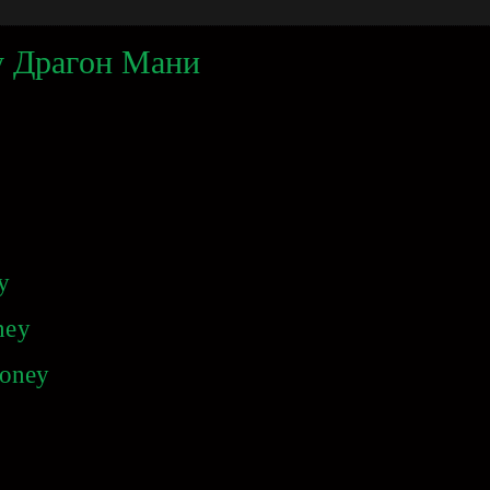
y Драгон Мани
y
ney
Money