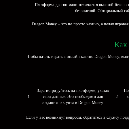
Платформа драгон мани отличается высокой безопа
безопасной. Официальный сай
Dragon Money – это не просто казино, а целая игрова
Как
Чтобы начать играть в онлайн казино Dragon Money, вып
Зарегистрируйтесь на платформе, указав
По
1
свои данные. Это необходимо для
2
создания аккаунта в Dragon Money.
Если у вас возникнут вопросы, обратитесь в службу по