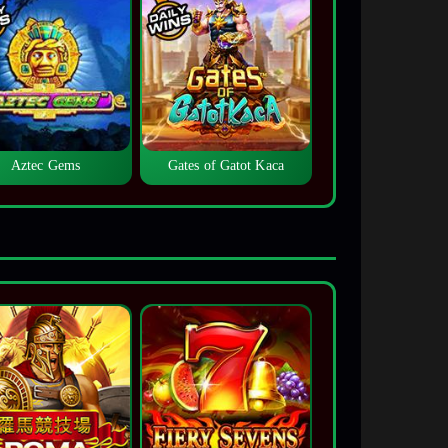
Aztec Gems
Gates of Gatot Kaca