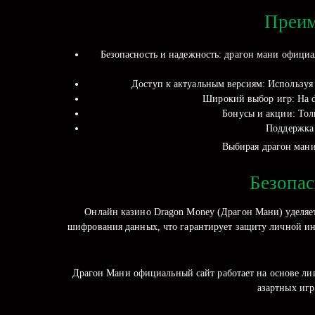
Преим
Безопасность и надежность: драгон мани офици
Доступ к актуальным версиям: Используя 
Широкий выбор игр: На d
Бонусы и акции: Тол
Поддержка 
Выбирая драгон мани
Безопас
Онлайн казино Dragon Money (Драгон Мани) уделяет
шифрования данных, что гарантирует защиту личной ин
Драгон Мани официальный сайт работает на основе ли
азартных игр