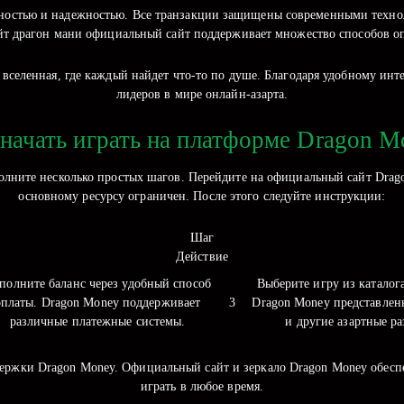
сностью и надежностью. Все транзакции защищены современными техно
т драгон мани официальный сайт поддерживает множество способов о
я вселенная, где каждый найдет что-то по душе. Благодаря удобному инт
лидеров в мире онлайн-азарта.
 начать играть на платформе Dragon M
олните несколько простых шагов. Перейдите на официальный сайт Drago
основному ресурсу ограничен. После этого следуйте инструкции:
Шаг
Действие
полните баланс через удобный способ
Выберите игру из каталог
оплаты. Dragon Money поддерживает
3
Dragon Money представлен
различные платежные системы.
и другие азартные ра
ддержки Dragon Money. Официальный сайт и зеркало Dragon Money обесп
играть в любое время.