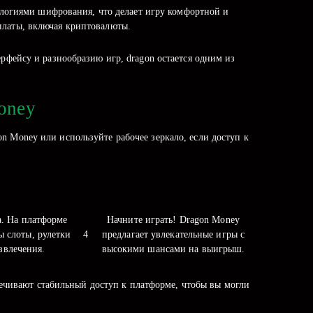
логиями шифрования, что делает игру комфортной и
платы, включая криптовалюты.
ерфейсу и разнообразию игр, dragon остается одним из
oney
n Money или используйте рабочее зеркало, если доступ к
а. На платформе
Начните играть! Dragon Money
ы слоты, рулетки
4
предлагает увлекательные игры с
звлечения.
высокими шансами на выигрыш.
ечивают стабильный доступ к платформе, чтобы вы могли