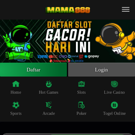
Beranda
Slot Online
Live Casino
Sportsbook
Arcade
Togel Online
Daftar
Login
Poker
Whatsapp
Home
Hot Games
Slots
Live Casino
Telegram
Sports
Arcade
Poker
Togel Online
Livechat