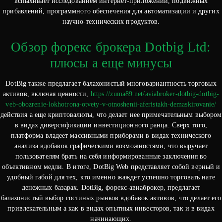
вспыхивает исследованием интернет-приложений, подвижных
прибавлений, программного обеспечения для автоматизации и других
научно-технических продуктов.
Обзор форекс брокера Dotbig Ltd:
плюсы а еще минусы
DotBig также предлагает балахонистый многовариантность торговых
активов, включая ценности,
https://zuma89.net/aviabroker-dotbig-dotbig-
veb-obozrenie-lokhotrona-otvety-v-otnoshenii-aferistakh-demaskirovanie/
действия а еще криптовалюты, что делает нее примечательным выбором
в видах диверсификации инвестиционного ранца. Сверх того,
платформа владеет массивными приборами в видах технического
анализа вдобавок графическими возможностями, что выручает
пользователям брать на себя информированные заключения во
объективном медли. В итоге, DotBig Web представляет собой верный и
удобный габой для тех, кто именно жаждет успешно торговать нате
денежных базарах. DotBig, форекс-авиаброкер, предлагает
балахонистый выбор гостиных рынков вдобавок активов, что делает его
привлекательным а как в видах опытных инвесторов, так и в видах
начинающих.