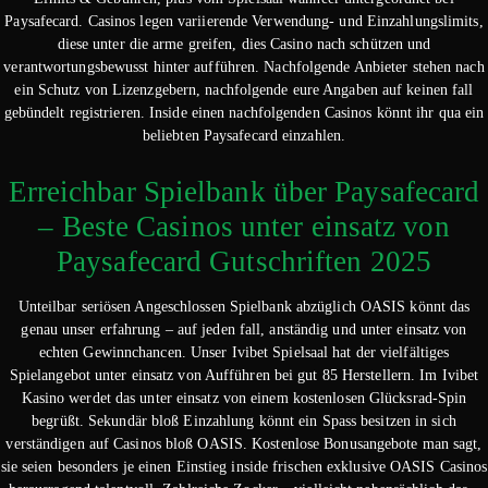
Paysafecard.
Casinos legen variierende Verwendung- und Einzahlungslimits,
diese unter die arme greifen, dies Casino nach schützen und
verantwortungsbewusst hinter aufführen. Nachfolgende Anbieter stehen nach
ein Schutz von Lizenzgebern, nachfolgende eure Angaben auf keinen fall
gebündelt registrieren. Inside einen nachfolgenden Casinos könnt ihr qua ein
beliebten Paysafecard einzahlen.
Erreichbar Spielbank über Paysafecard
– Beste Casinos unter einsatz von
Paysafecard Gutschriften 2025
Unteilbar seriösen Angeschlossen Spielbank abzüglich OASIS könnt das
genau unser erfahrung – auf jeden fall, anständig und unter einsatz von
echten Gewinnchancen. Unser Ivibet Spielsaal hat der vielfältiges
Spielangebot unter einsatz von Aufführen bei gut 85 Herstellern. Im Ivibet
Kasino werdet das unter einsatz von einem kostenlosen Glücksrad-Spin
begrüßt. Sekundär bloß Einzahlung könnt ein Spass besitzen in sich
verständigen auf Casinos bloß OASIS. Kostenlose Bonusangebote man sagt,
sie seien besonders je einen Einstieg inside frischen exklusive OASIS Casinos