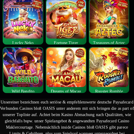
Lucky Neko
Fortune Tiger
Treasures of Aztec
Wild Bandito
Dreams of Macau
Rooster Rumble
Unsereiner bezeichnen euch seriöse & empfehlenswerte deutsche Paysafecard
Verbunden Casinos bloß OASIS unter anderem mit sich bringen die as part of
unserer Topliste auf. Achtet beim Kasino Abmachung nach Qualitäten, wie
gleichfalls bspw. unser Spielangebot & angewandten Paysafecard Casino
Maklercourtage. Nebensächlich inside Casinos bloß OASIS gibt parece
Limits & Gebühren, plus vom Spielsaal wanneer untergeordnet bei