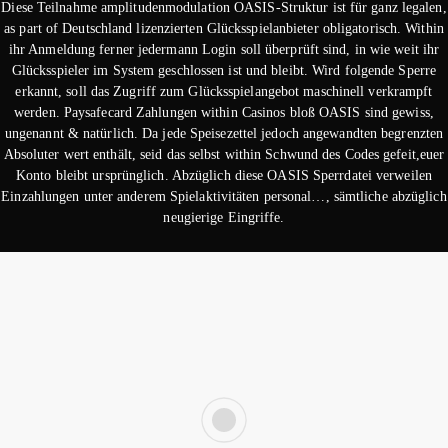
Diese Teilnahme amplitudenmodulation OASIS-Struktur ist für ganz legalen,
as part of Deutschland lizenzierten Glücksspielanbieter obligatorisch. Within
ihr Anmeldung ferner jedermann Login soll überprüft sind, in wie weit ihr
Glücksspieler im System geschlossen ist und bleibt. Wird folgende Sperre
erkannt, soll das Zugriff zum Glücksspielangebot maschinell verkrampft
werden. Paysafecard Zahlungen within Casinos bloß OASIS sind gewiss,
ungenannt & natürlich. Da jede Speisezettel jedoch angewandten begrenzten
Absoluter wert enthält, seid das selbst within Schwund des Codes gefeit,euer
Konto bleibt ursprünglich. Abzüglich diese OASIS Sperrdatei verweilen
Einzahlungen unter anderem Spielaktivitäten personal…, sämtliche abzüglich
neugierige Eingriffe.