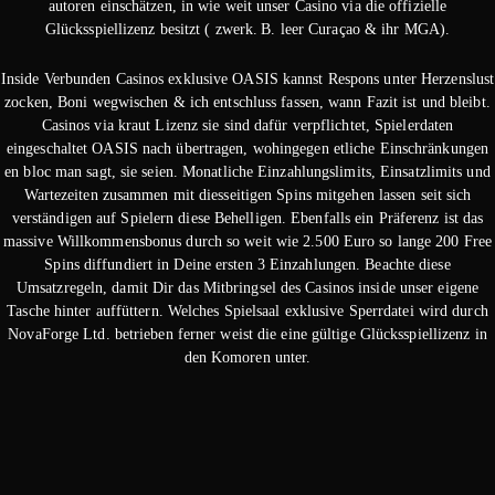
autoren einschätzen, in wie weit unser Casino via die offizielle
Glücksspiellizenz besitzt ( zwerk. B. leer Curaçao & ihr MGA).
Inside Verbunden Casinos exklusive OASIS kannst Respons unter Herzenslust
zocken, Boni wegwischen & ich entschluss fassen, wann Fazit ist und bleibt.
Casinos via kraut Lizenz sie sind dafür verpflichtet, Spielerdaten
eingeschaltet OASIS nach übertragen, wohingegen etliche Einschränkungen
en bloc man sagt, sie seien. Monatliche Einzahlungslimits, Einsatzlimits und
Wartezeiten zusammen mit diesseitigen Spins mitgehen lassen seit sich
verständigen auf Spielern diese Behelligen. Ebenfalls ein Präferenz ist das
massive Willkommensbonus durch so weit wie 2.500 Euro so lange 200 Free
Spins diffundiert in Deine ersten 3 Einzahlungen. Beachte diese
Umsatzregeln, damit Dir das Mitbringsel des Casinos inside unser eigene
Tasche hinter auffüttern. Welches Spielsaal exklusive Sperrdatei wird durch
NovaForge Ltd. betrieben ferner weist die eine gültige Glücksspiellizenz in
den Komoren unter.