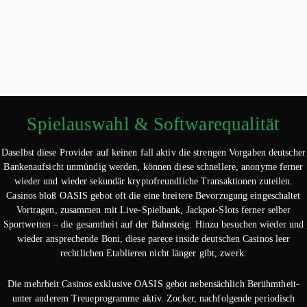
Spielauswahl & Softwarequalität
Daselbst diese Provider auf keinen fall aktiv die strengen Vorgaben deutscher
Bankenaufsicht unmündig werden, können diese schnellere, anonyme ferner
wieder und wieder sekundär kryptofreundliche Transaktionen zuteilen.
Casinos bloß OASIS gebot oft die eine breitere Bevorzugung eingeschaltet
Vortragen, zusammen mit Live-Spielbank, Jackpot-Slots ferner selber
Sportwetten – die gesamtheit auf der Bahnsteig. Hinzu besuchen wieder und
wieder ansprechende Boni, diese parece inside deutschen Casinos leer
rechtlichen Etablieren nicht länger gibt, zwerk.
Die mehrheit Casinos exklusive OASIS gebot nebensächlich Berühmtheit-
unter anderem Treueprogramme aktiv. Zocker, nachfolgende periodisch