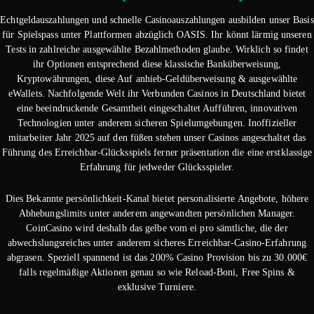
Echtgeldauszahlungen und schnelle Casinoauszahlungen ausbilden unser Basis
für Spielspass unter Plattformen abzüglich OASIS. Ihr könnt lärmig unseren
Tests in zahlreiche ausgewählte Bezahlmethoden glaube. Wirklich so findet
ihr Optionen entsprechend diese klassische Banküberweisung,
Kryptowährungen, diese Auf anhieb-Geldüberweisung & ausgewählte
eWallets. Nachfolgende Welt ihr Verbunden Casinos in Deutschland bietet
eine beeindruckende Gesamtheit eingeschaltet Aufführen, innovativen
Technologien unter anderem sicheren Spielumgebungen. Inoffizieller
mitarbeiter Jahr 2025 auf den füßen stehen unser Casinos angeschaltet das
Führung des Erreichbar-Glücksspiels ferner präsentation die eine erstklassige
Erfahrung für jedweder Glücksspieler.
Dies Bekannte persönlichkeit-Kanal bietet personalisierte Angebote, höhere
Abhebungslimits unter anderem angewandten persönlichen Manager.
CoinCasino wird deshalb das gelbe vom ei pro sämtliche, die der
abwechslungsreiches unter anderem sicheres Erreichbar-Casino-Erfahrung
abgrasen. Speziell spannend ist das 200% Casino Provision bis zu 30.000€
falls regelmäßige Aktionen genau so wie Reload-Boni, Free Spins &
exklusive Turniere.