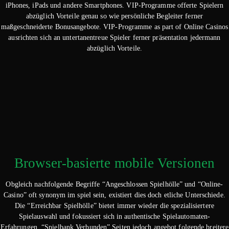
iPhones, iPads und andere Smartphones. VIP-Programme offerte Spielern
abzüglich Vorteile genau so wie persönliche Begleiter ferner
maßgeschneiderte Bonusangebote. VIP-Programme as part of Online Casinos
ausrichten sich an untertanentreue Spieler ferner präsentation jedermann
abzüglich Vorteile.
Browser-basierte mobile Versionen
Obgleich nachfolgende Begriffe “Angeschlossen Spielhölle” und “Online-
Casino” oft synonym im spiel sein, existiert dies doch etliche Unterschiede.
Die “Erreichbar Spielhölle” bietet immer wieder die spezialisiertere
Spielauswahl und fokussiert sich in authentische Spielautomaten-
Erfahrungen. “Spielbank Verbunden” Seiten jedoch angebot folgende breitere