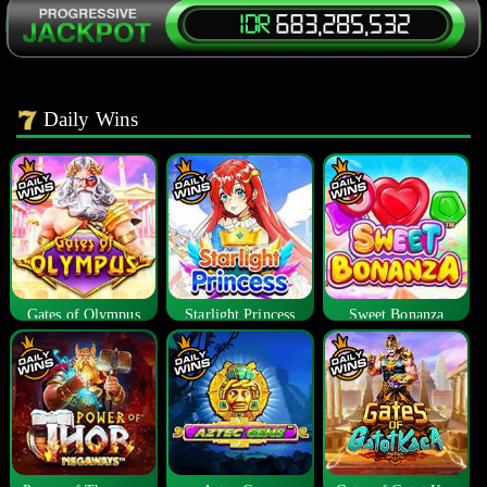
Daily Wins
Gates of Olympus
Starlight Princess
Sweet Bonanza