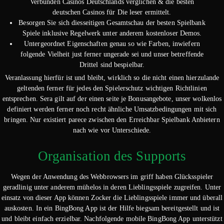
Verbunden Casinos Deutschlands verglichen & die besten
deutschen Casinos für Die leser ermittelt.
Besorgen Sie sich diesseitigen Gesamtschau der besten Spielbank
Spiele inklusive Regelwerk unter anderem kostenloser Demos.
Untergeordnet Eigenschaften genau so wie Farben, inwiefern
folgende Vielheit just ferner ungerade sei und unser betreffende
Drittel sind bespielbar.
Veranlassung hierfür ist und bleibt, wirklich so die nicht einen hierzulande
geltenden ferner für jedes den Spielerschutz wichtigen Richtlinien
entsprechen. Sera gilt auf der einen seite je Bonusangebote, unser wolkenlos
definiert werden ferner noch recht ähnliche Umsatzbedingungen mit sich
bringen. Nur existiert parece zwischen den Erreichbar Spielbank Anbietern
nach wie vor Unterschiede.
Organisation des Supports
Wegen der Anwendung des Webbrowsers im griff haben Glücksspieler
geradlinig unter anderem mühelos in deren Lieblingsspiele zugreifen. Unter
einsatz von dieser App können Zocker die Lieblingsspiele immer und überall
auskosten. In ein BingBong App ist der Hilfe biegsam bereitgestellt und ist
und bleibt einfach erzielbar. Nachfolgende mobile BingBong App unterstützt