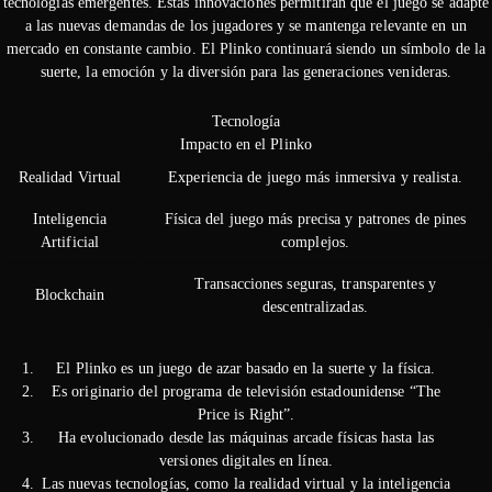
tecnologías emergentes. Estas innovaciones permitirán que el juego se adapte
a las nuevas demandas de los jugadores y se mantenga relevante en un
mercado en constante cambio. El Plinko continuará siendo un símbolo de la
suerte, la emoción y la diversión para las generaciones venideras.
Tecnología
Impacto en el Plinko
Realidad Virtual
Experiencia de juego más inmersiva y realista.
Inteligencia
Física del juego más precisa y patrones de pines
Artificial
complejos.
Transacciones seguras, transparentes y
Blockchain
descentralizadas.
El Plinko es un juego de azar basado en la suerte y la física.
Es originario del programa de televisión estadounidense “The
Price is Right”.
Ha evolucionado desde las máquinas arcade físicas hasta las
versiones digitales en línea.
Las nuevas tecnologías, como la realidad virtual y la inteligencia