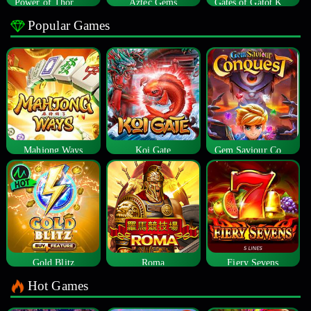
Power of Thor Megaways
Aztec Gems
Gates of Gatot Kaca
Popular Games
Mahjong Ways
Koi Gate
Gem Saviour Conquest
Gold Blitz
Roma
Fiery Sevens
Hot Games