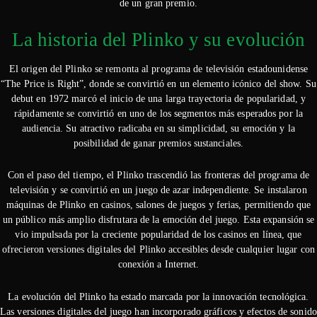
de un gran premio.
La historia del Plinko y su evolución
El origen del Plinko se remonta al programa de televisión estadounidense
“The Price is Right”, donde se convirtió en un elemento icónico del show. Su
debut en 1972 marcó el inicio de una larga trayectoria de popularidad, y
rápidamente se convirtió en uno de los segmentos más esperados por la
audiencia. Su atractivo radicaba en su simplicidad, su emoción y la
posibilidad de ganar premios sustanciales.
Con el paso del tiempo, el Plinko trascendió las fronteras del programa de
televisión y se convirtió en un juego de azar independiente. Se instalaron
máquinas de Plinko en casinos, salones de juegos y ferias, permitiendo que
un público más amplio disfrutara de la emoción del juego. Esta expansión se
vio impulsada por la creciente popularidad de los casinos en línea, que
ofrecieron versiones digitales del Plinko accesibles desde cualquier lugar con
conexión a Internet.
La evolución del Plinko ha estado marcada por la innovación tecnológica.
Las versiones digitales del juego han incorporado gráficos y efectos de sonido