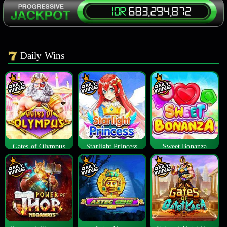
Daily Wins
Gates of Olympus
Starlight Princess
Sweet Bonanza