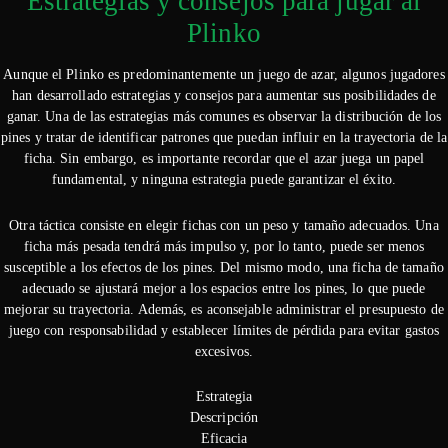
Estrategias y consejos para jugar al
Plinko
Aunque el Plinko es predominantemente un juego de azar, algunos jugadores
han desarrollado estrategias y consejos para aumentar sus posibilidades de
ganar. Una de las estrategias más comunes es observar la distribución de los
pines y tratar de identificar patrones que puedan influir en la trayectoria de la
ficha. Sin embargo, es importante recordar que el azar juega un papel
fundamental, y ninguna estrategia puede garantizar el éxito.
Otra táctica consiste en elegir fichas con un peso y tamaño adecuados. Una
ficha más pesada tendrá más impulso y, por lo tanto, puede ser menos
susceptible a los efectos de los pines. Del mismo modo, una ficha de tamaño
adecuado se ajustará mejor a los espacios entre los pines, lo que puede
mejorar su trayectoria. Además, es aconsejable administrar el presupuesto de
juego con responsabilidad y establecer límites de pérdida para evitar gastos
excesivos.
Estrategia
Descripción
Eficacia