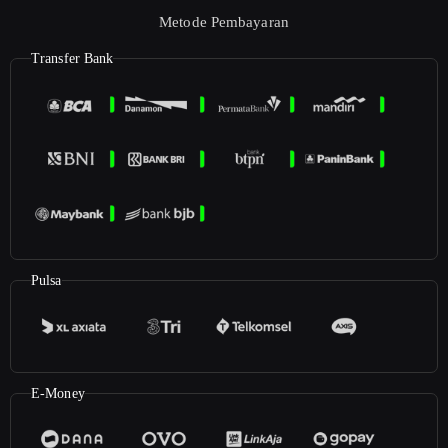
Metode Pembayaran
Transfer Bank
Pulsa
E-Money