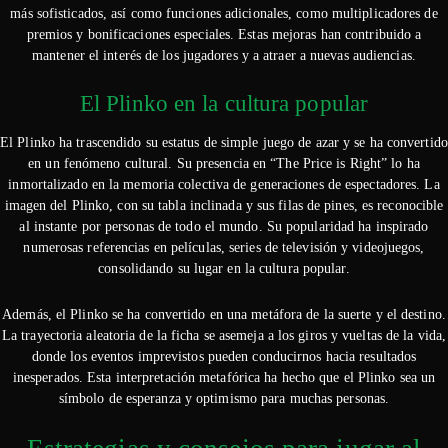
más sofisticados, así como funciones adicionales, como multiplicadores de
premios y bonificaciones especiales. Estas mejoras han contribuido a
mantener el interés de los jugadores y a atraer a nuevas audiencias.
El Plinko en la cultura popular
El Plinko ha trascendido su estatus de simple juego de azar y se ha convertido
en un fenómeno cultural. Su presencia en “The Price is Right” lo ha
inmortalizado en la memoria colectiva de generaciones de espectadores. La
imagen del Plinko, con su tabla inclinada y sus filas de pines, es reconocible
al instante por personas de todo el mundo. Su popularidad ha inspirado
numerosas referencias en películas, series de televisión y videojuegos,
consolidando su lugar en la cultura popular.
Además, el Plinko se ha convertido en una metáfora de la suerte y el destino.
La trayectoria aleatoria de la ficha se asemeja a los giros y vueltas de la vida,
donde los eventos imprevistos pueden conducirnos hacia resultados
inesperados. Esta interpretación metafórica ha hecho que el Plinko sea un
símbolo de esperanza y optimismo para muchas personas.