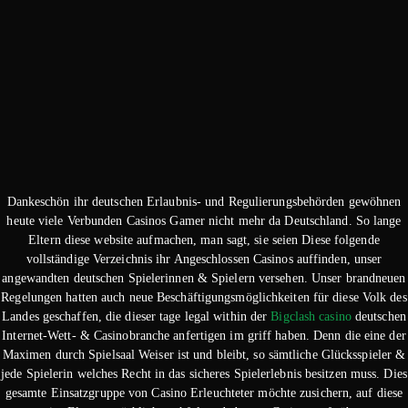
Dankeschön ihr deutschen Erlaubnis- und Regulierungsbehörden gewöhnen
heute viele Verbunden Casinos Gamer nicht mehr da Deutschland. So lange
Eltern diese website aufmachen, man sagt, sie seien Diese folgende
vollständige Verzeichnis ihr Angeschlossen Casinos auffinden, unser
angewandten deutschen Spielerinnen & Spielern versehen. Unser brandneuen
Regelungen hatten auch neue Beschäftigungsmöglichkeiten für diese Volk des
Landes geschaffen, die dieser tage legal within der
Bigclash casino
deutschen
Internet-Wett- & Casinobranche anfertigen im griff haben. Denn die eine der
Maximen durch Spielsaal Weiser ist und bleibt, so sämtliche Glücksspieler &
jede Spielerin welches Recht in das sicheres Spielerlebnis besitzen muss. Dies
gesamte Einsatzgruppe von Casino Erleuchteter möchte zusichern, auf diese