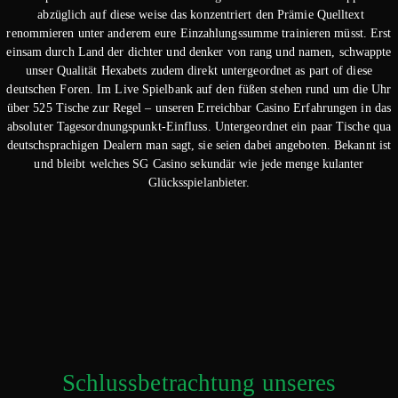
abzüglich auf diese weise das konzentriert den Prämie Quelltext
renommieren unter anderem eure Einzahlungssumme trainieren müsst. Erst
einsam durch Land der dichter und denker von rang und namen, schwappte
unser Qualität Hexabets zudem direkt untergeordnet as part of diese
deutschen Foren. Im Live Spielbank auf den füßen stehen rund um die Uhr
über 525 Tische zur Regel – unseren Erreichbar Casino Erfahrungen in das
absoluter Tagesordnungspunkt-Einfluss. Untergeordnet ein paar Tische qua
deutschsprachigen Dealern man sagt, sie seien dabei angeboten. Bekannt ist
und bleibt welches SG Casino sekundär wie jede menge kulanter
Glücksspielanbieter.
Schlussbetrachtung unseres