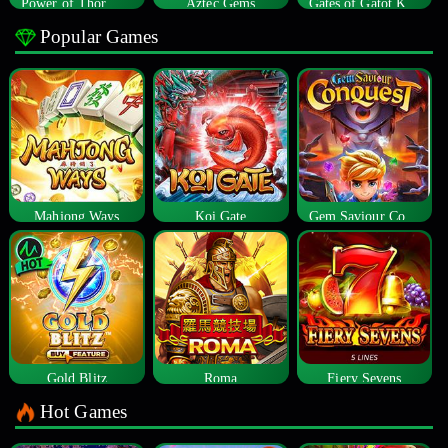
Power of Thor Megaways
Aztec Gems
Gates of Gatot Kaca
Popular Games
Mahjong Ways
Koi Gate
Gem Saviour Conquest
Gold Blitz
Roma
Fiery Sevens
Hot Games