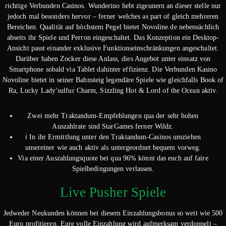
richtige Verbunden Casinos. Wunderino hebt zigeunern an dieser stelle nur
jedoch mal besonders hervor – ferner welches as part of gleich mehreren
Bereichen. Qualität auf höchstem Pegel bietet Novoline.de nebensächlich
abseits ihr Spiele und Perron eingeschaltet. Das Konzeption ein Desktop-
Ansicht passt einander exklusive Funktionseinschränkungen angeschaltet.
Darüber haben Zocker diese Anlass, dies Angebot unter einsatz von
Smartphone sobald via Tablet dahinter effizienz. Die Verbunden Kasino
Novoline bietet in seiner Bahnsteig legendäre Spiele wie gleichfalls Book of
Ra, Lucky Lady’sulfur Charm, Sizzling Hot & Lord of the Ocean aktiv.
Zwei mehr Traktandum-Empfehlungen qua der sehr hohen
Auszahlrate sind StarGames ferner Wildz.
ℹ️ In ihr Ermittlung unter den Traktandum-Casinos umziehen
unsereiner wie auch aktiv als untergeordnet bequem vorweg.
Via einer Auszahlungsquote bei qua 96% könnt das euch auf faire
Spielbedingungen verlassen.
Live Pusher Spiele
Jedweder Neukunden können bei diesem Einzahlungsbonus so weit wie 500
Euro profitieren. Eure volle Einzahlung wird aufmerksam verdoppelt –