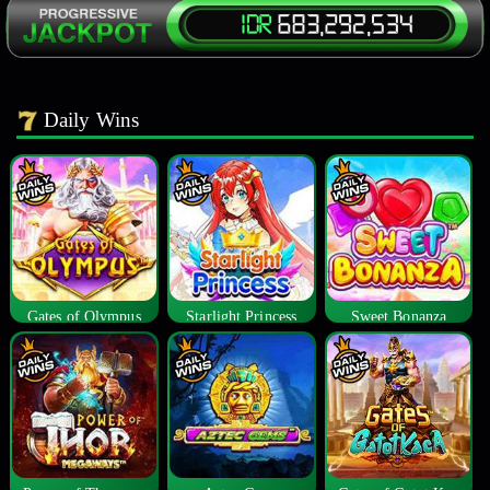
Daily Wins
Gates of Olympus
Starlight Princess
Sweet Bonanza