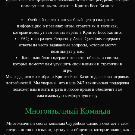
помогут вам начать играть в Крипто Босс Казино:
Учебный центр: наш учебный центр содержит
информацию о правилах игры, стратегиях и тактиках,
которые помогут вам начать играть в Крипто Босс Казино.
FAQ: наш раздел Frequently Asked Questions содержит
ответы на часто задаваемые вопросы, которые могут
возникнуть у вас.
Блог: наш блог содержит новости, обзоры и советы,
которые помогут вам улучшить свои навыки и стратегии в
игре.
Мы рады, что вы выбрали Крипто Босс Казино для своих игровых
потребностей. Мы уверены, что наша 24/7 техническая поддержка
поможет вам начать играть в любое время и обеспечит вам
максимальную комфортную игру.
Многоязычный Команда
Многоязычный состав команды Cryptoboss Casino включает в себя
специалистов по языкам, культуре и общению, которые знают, как