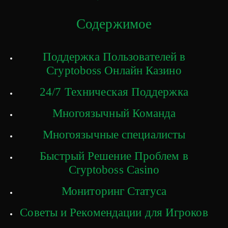
Содержимое
Поддержка Пользователей в
Cryptoboss Онлайн Казино
24/7 Техническая Поддержка
Многоязычный Команда
Многоязычные специалисты
Быстрый Решение Проблем в
Cryptoboss Casino
Мониторинг Статуса
Советы и Рекомендации для Игроков