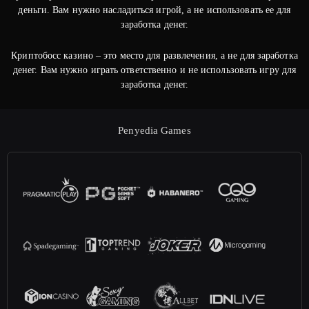
деньги. Вам нужно насладиться игрой, а не использовать ее для
заработка денег.
Криптобосс казино – это место для развлечения, а не для заработка
денег. Вам нужно играть ответственно и не использовать игру для
заработка денег.
Penyedia Games