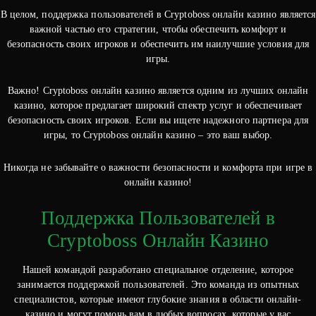
В целом, поддержка пользователей в Cryptoboss онлайн казино является
важной частью его стратегии, чтобы обеспечить комфорт и
безопасность своих игроков и обеспечить им наилучшие условия для
игры.
Важно! Cryptoboss онлайн казино является одним из лучших онлайн
казино, которое предлагает широкий спектр услуг и обеспечивает
безопасность своих игроков. Если вы ищете надежного партнера для
игры, то Cryptoboss онлайн казино – это ваш выбор.
Никогда не забывайте о важности безопасности и комфорта при игре в
онлайн казино!
Поддержка Пользователей в
Cryptoboss Онлайн Казино
Нашей командой разработано специальное отделение, которое
занимается поддержкой пользователей. Это команда из опытных
специалистов, которые имеют глубокие знания в области онлайн-
казино и могут помочь вам в любых вопросах, которые у вас