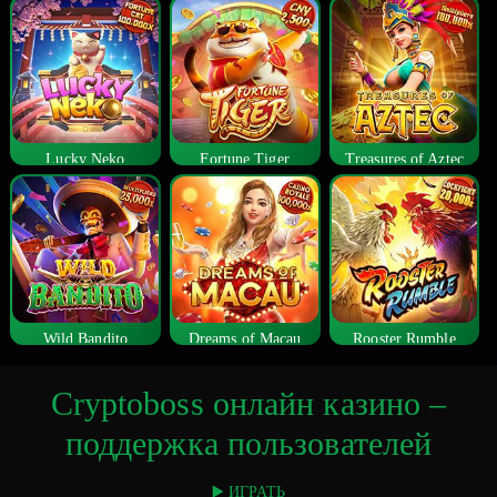
Lucky Neko
Fortune Tiger
Treasures of Aztec
Wild Bandito
Dreams of Macau
Rooster Rumble
Cryptoboss онлайн казино –
поддержка пользователей
▶️ ИГРАТЬ