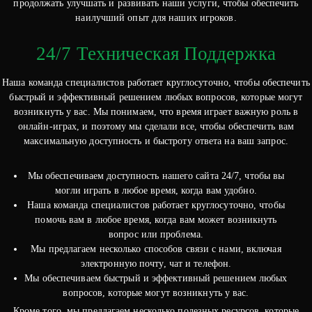
продолжать улучшать и развивать наши услуги, чтобы обеспечить
наилучший опыт для наших игроков.
24/7 Техническая Поддержка
Наша команда специалистов работает круглосуточно, чтобы обеспечить
быстрый и эффективный решением любых вопросов, которые могут
возникнуть у вас. Мы понимаем, что время играет важную роль в
онлайн-играх, и поэтому мы сделали все, чтобы обеспечить вам
максимальную доступность и быстроту ответа на ваш запрос.
Мы обеспечиваем доступность нашего сайта 24/7, чтобы вы
могли играть в любое время, когда вам удобно.
Наша команда специалистов работает круглосуточно, чтобы
помочь вам в любое время, когда вам может возникнуть
вопрос или проблема.
Мы предлагаем несколько способов связи с нами, включая
электронную почту, чат и телефон.
Мы обеспечиваем быстрый и эффективный решением любых
вопросов, которые могут возникнуть у вас.
Кроме того, мы предлагаем несколько полезных ресурсов, которые