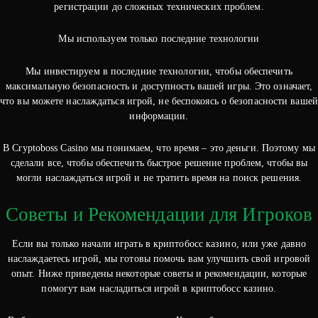
регистрации до сложных технических проблем.
Мы используем только последние технологии
Мы инвестируем в последние технологии, чтобы обеспечить
максимальную безопасность и доступность вашей игры. Это означает,
что вы можете наслаждаться игрой, не беспокоясь о безопасности вашей
информации.
В Cryptoboss Casino мы понимаем, что время – это деньги. Поэтому мы
сделали все, чтобы обеспечить быстрое решение проблем, чтобы вы
могли наслаждаться игрой и не тратить время на поиск решения.
Советы и Рекомендации для Игроков
Если вы только начали играть в криптобосс казино, или уже давно
наслаждаетесь игрой, мы готовы помочь вам улучшить свой игровой
опыт. Ниже приведены некоторые советы и рекомендации, которые
помогут вам насладиться игрой в криптобосс казино.