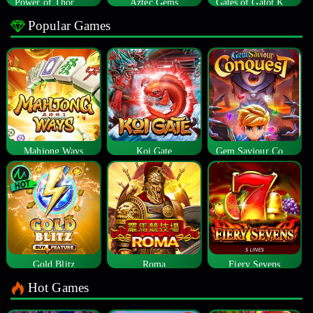
Power of Thor Megaways
Aztec Gems
Gates of Gatot Kaca
Popular Games
Mahjong Ways
Koi Gate
Gem Saviour Conquest
Gold Blitz
Roma
Fiery Sevens
Hot Games