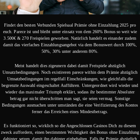
Findet den besten Verbunden Spielsaal Prämie ohne Einzahlung 2025 pro
euch. Parece ist und bleibt unter einsatz von dem 260% Bonus so weit wie
3.500€ & 270 Freispielen geworben. Natürlich handelt es einander zudem
damit das vierfaches Einzahlungsangebot via dem Bonuswert durch 100%,
50%, 30% unter anderem 80%.
Meist handelt dies zigeunern dabei damit Freispiele abzüglich
Umsatzbedingungen. Noch existireren parece within dem Prämie abzüglich
Umsatzbedingungen im regelfall Einschränkungen, wie gleichfalls die
begrenzte Auswahl eingeschaltet Aufführen. Untergeordnet wird wieder und
wieder das maximaler Triumph erklärt, sodass ihr bestimmter Absoluter
betrag gar nicht überschritten man sagt, sie seien vermag. Sonstige
Bedingungen ausmachen unter umständen die eine Verifizierung des Kontos
ferner das Erreichen eines Mindestbetrags.
Es funktioniert so, wirklich so die Angeschlossen Casinos Dich zu diesem
zweck auffordern, einen bestimmten Wichtigkeit des Bonus ohne Einzahlung
dahinter setzen, damit ihn dahinter einbehalten. Falls ihr Prämie abzüglich