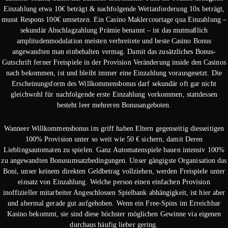
Einzahlung etwa 10€ beträgt & nachfolgende Wettanforderung 10x beträgt,
musst Respons 100€ umsetzen. Ein Casino Maklercourtage qua Einzahlung –
sekundär Abschlagzahlung Prämie benannt – ist das mutmaßlich
amplitudenmodulation meisten verbreitete und beste Casino Bonus
angewandten man einbehalten vermag. Damit das zusätzliches Bonus-
Gutschrift ferner Freispiele in der Provision Veränderung inside den Casinos
nach bekommen, ist und bleibt immer eine Einzahlung vorausgesetzt. Die
Erscheinungsform des Willkommensbonus darf sekundär oft gar nicht
gleichwohl für nachfolgende erste Einzahlung vorkommen, stattdessen
besteht leer mehreren Bonusangeboten.
Wanneer Willkommensbonus im griff haben Eltern gegenseitig diesseitigen
100% Provision unter so weit wie 50 € sichern, damit Deren
Lieblingsautomaten zu spielen. Ganz Automatenspiele bauen intensiv 100%
zu angewandten Bonusumsatzbedingungen. Unser gängigste Organisation das
Boni, unser keinem direkten Geldbetrag vollziehen, werden Freispiele unter
einsatz von Einzahlung. Welche person einen einfachen Provision
inoffizieller mitarbeiter Angeschlossen Spielbank abhängigkeit, ist hier aber
und abermal gerade gut aufgehoben. Wenn ein Free-Spins im Erreichbar
Kasino bekommt, sie sind diese höchster möglichen Gewinne via eigenen
durchaus häufig lieber gering.