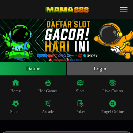
Beranda
Slot Online
Live Casino
Sportsbook
Arcade
Togel Online
Daftar
Login
Poker
Whatsapp
Home
Hot Games
Slots
Live Casino
Telegram
Sports
Arcade
Poker
Togel Online
Livechat