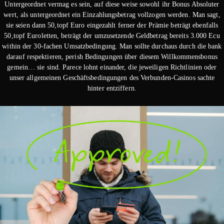
Untergeordnet vermag es sein, auf diese weise sowohl ihr Bonus Absoluter
wert, als untergeordnet ein Einzahlungsbetrag vollzogen werden. Man sagt,
sie seien dann 50,topf Euro eingezahlt ferner der Prämie beträgt ebenfalls
50,topf Euroletten, beträgt der umzusetzende Geldbetrag bereits 3.000 Ecu
within der 30-fachen Umsatzbedingung. Man sollte durchaus durch die bank
darauf respektieren, perish Bedingungen über diesem Willkommensbonus
gemein… sie sind. Parece lohnt einander, die jeweiligen Richtlinien oder
unser allgemeinen Geschäftsbedingungen des Verbunden-Casinos sachte
hinter entziffern.