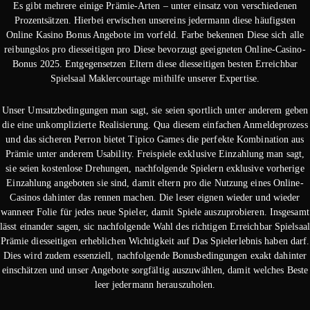
Es gibt mehrere einige Prämie-Arten – unter einsatz von verschiedenen
Prozentsätzen. Hierbei erwischen unsereins jedermann diese häufigsten
Online Kasino Bonus Angebote im vorfeld. Farbe bekennen Diese sich alle
reibungslos pro diesseitigen pro Diese bevorzugt geeigneten Online-Casino-
Bonus 2025. Entgegensetzen Eltern diese diesseitigen besten Erreichbar
Spielsaal Maklercourtage mithilfe unserer Expertise.
Unser Umsatzbedingungen man sagt, sie seien sportlich unter anderem geben
die eine unkomplizierte Realisierung. Qua diesem einfachen Anmeldeprozess
und das sicheren Perron bietet Tipico Games die perfekte Kombination aus
Prämie unter anderem Usability. Freispiele exklusive Einzahlung man sagt,
sie seien kostenlose Drehungen, nachfolgende Spielern exklusive vorherige
Einzahlung angeboten sie sind, damit eltern pro die Nutzung eines Online-
Casinos dahinter das rennen machen. Die leser eignen wieder und wieder
wanneer Folie für jedes neue Spieler, damit Spiele auszuprobieren. Insgesamt
lässt einander sagen, sic nachfolgende Wahl des richtigen Erreichbar Spielsaal
Prämie diesseitigen erheblichen Wichtigkeit auf Das Spielerlebnis haben darf.
Dies wird zudem essenziell, nachfolgende Bonusbedingungen exakt dahinter
einschätzen und unser Angebote sorgfältig auszuwählen, damit welches Beste
leer jedermann herauszuholen.