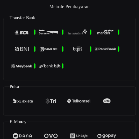
Metode Pembayaran
Transfer Bank
Pulsa
E-Money