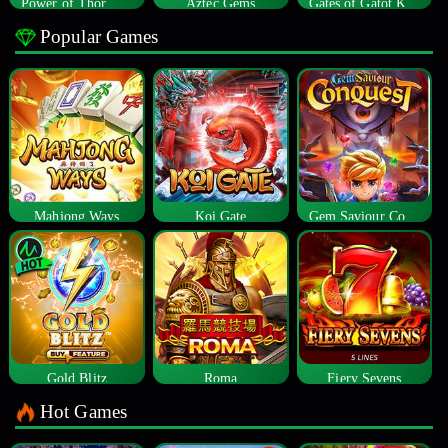
Power of Thor Megaways
Aztec Gems
Gates of Gatot Kaca
Popular Games
Mahjong Ways
Koi Gate
Gem Saviour Conquest
Gold Blitz
Roma
Fiery Sevens
Hot Games