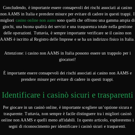
Concludendo, è importante essere consapevoli dei rischi associati ai casino
non AAMS in Italia e prendere misure per evitare di cadere in questi trappi. I
migliori
casino online non aams
sono quelli che offrono una gamma ampia di
giochi, una buona qualità dei servizi e una trasparenza totale nella gestione
delle operazioni. Tuttavia, è sempre importante verificare se il casino non
AAMS è iscritto al Registro delle Imprese e se ha un indirizzo fisico in Italia.
Attenzione: i casino non AAMS in Italia possono essere un trappolo per i
giocatori!
È importante essere consapevoli dei rischi associati ai casino non AAMS e
prendere misure per evitare di cadere in questi trappi.
Identificare i casinò sicuri e trasparenti
Per giocare in un casinò online, è importante scegliere un’opzione sicura e
trasparente. Tuttavia, non sempre è facile distinguere tra i migliori casinò
online non AAMS e quelli meno affidabili. In questo articolo, esploreremo i
segni di riconoscimento per identificare i casinò sicuri e trasparenti.