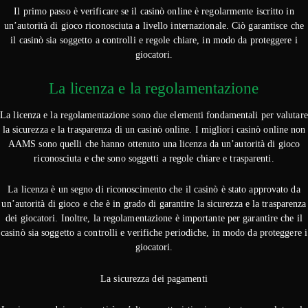
Il primo passo è verificare se il casinò online è regolarmente iscritto in
un’autorità di gioco riconosciuta a livello internazionale. Ciò garantisce che
il casinò sia soggetto a controlli e regole chiare, in modo da proteggere i
giocatori.
La licenza e la regolamentazione
La licenza e la regolamentazione sono due elementi fondamentali per valutare
la sicurezza e la trasparenza di un casinò online. I migliori casinò online non
AAMS sono quelli che hanno ottenuto una licenza da un’autorità di gioco
riconosciuta e che sono soggetti a regole chiare e trasparenti.
La licenza è un segno di riconoscimento che il casinò è stato approvato da
un’autorità di gioco e che è in grado di garantire la sicurezza e la trasparenza
dei giocatori. Inoltre, la regolamentazione è importante per garantire che il
casinò sia soggetto a controlli e verifiche periodiche, in modo da proteggere i
giocatori.
La sicurezza dei pagamenti