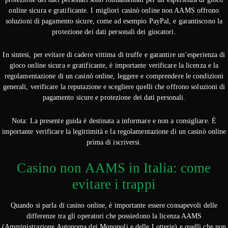
online sicura e gratificante. I migliori casinò online non AAMS offrono
soluzioni di pagamento sicure, come ad esempio PayPal, e garantiscono la
protezione dei dati personali dei giocatori.
In sintesi, per evitare di cadere vittima di truffe e garantire un’esperienza di
gioco online sicura e gratificante, è importante verificare la licenza e la
regolamentazione di un casinò online, leggere e comprendere le condizioni
generali, verificare la reputazione e scegliere quelli che offrono soluzioni di
pagamento sicure e protezione dei dati personali.
Nota: La presente guida è destinata a informare e non a consigliare. È
importante verificare la legittimità e la regolamentazione di un casinò online
prima di iscriversi.
Casino non AAMS in Italia: come
evitare i trappi
Quando si parla di casino online, è importante essere consapevoli delle
differenze tra gli operatori che possiedono la licenza AAMS
(Amministrazione Autonoma dei Monopoli e delle Lotterie) e quelli che non