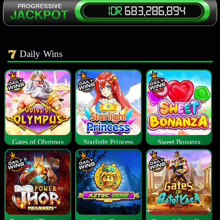
Daily Wins
Gates of Olympus
Starlight Princess
Sweet Bonanza