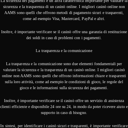
La sicurezza dei pagamenti è un’altra caratteristica importante per valutare la
sicurezza e la trasparenza di un casinò online. I migliori casinò online non
AAMS sono quelli che offrono metodi di pagamento sicuri e trasparenti,
come ad esempio Visa, Mastercard, PayPal e altri.
Inoltre, è importante verificare se il casinò offre una garanzia di restituzione
dei soldi in caso di problemi con i pagamenti.
La trasparenza e la comunicazione
La trasparenza e la comunicazione sono due elementi fondamentali per
valutare la sicurezza e la trasparenza di un casinò online. I migliori casinò
online non AAMS sono quelli che offrono informazioni chiare e trasparenti
sulla loro attività, come ad esempio le condizioni di gioco, le regole del
gioco e le informazioni sulla sicurezza dei pagamenti.
Inoltre, è importante verificare se il casinò offre un servizio di assistenza
clienti efficiente e disponibile 24 ore su 24, in modo da poter ricevere aiuto e
supporto in caso di bisogno.
In sintesi, per identificare i casinò sicuri e trasparenti, è importante verificare