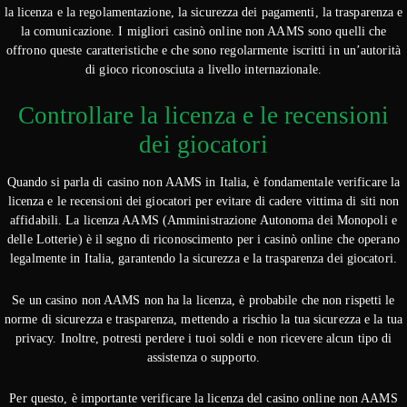
la licenza e la regolamentazione, la sicurezza dei pagamenti, la trasparenza e
la comunicazione. I migliori casinò online non AAMS sono quelli che
offrono queste caratteristiche e che sono regolarmente iscritti in un’autorità
di gioco riconosciuta a livello internazionale.
Controllare la licenza e le recensioni
dei giocatori
Quando si parla di casino non AAMS in Italia, è fondamentale verificare la
licenza e le recensioni dei giocatori per evitare di cadere vittima di siti non
affidabili. La licenza AAMS (Amministrazione Autonoma dei Monopoli e
delle Lotterie) è il segno di riconoscimento per i casinò online che operano
legalmente in Italia, garantendo la sicurezza e la trasparenza dei giocatori.
Se un casino non AAMS non ha la licenza, è probabile che non rispetti le
norme di sicurezza e trasparenza, mettendo a rischio la tua sicurezza e la tua
privacy. Inoltre, potresti perdere i tuoi soldi e non ricevere alcun tipo di
assistenza o supporto.
Per questo, è importante verificare la licenza del casino online non AAMS