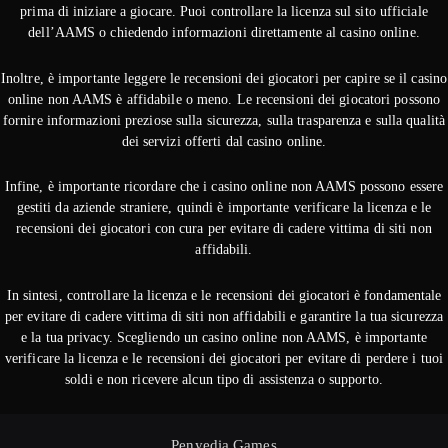
prima di iniziare a giocare. Puoi controllare la licenza sul sito ufficiale
dell’AAMS o chiedendo informazioni direttamente al casino online.
Inoltre, è importante leggere le recensioni dei giocatori per capire se il casino
online non AAMS è affidabile o meno. Le recensioni dei giocatori possono
fornire informazioni preziose sulla sicurezza, sulla trasparenza e sulla qualità
dei servizi offerti dal casino online.
Infine, è importante ricordare che i casino online non AAMS possono essere
gestiti da aziende straniere, quindi è importante verificare la licenza e le
recensioni dei giocatori con cura per evitare di cadere vittima di siti non
affidabili.
In sintesi, controllare la licenza e le recensioni dei giocatori è fondamentale
per evitare di cadere vittima di siti non affidabili e garantire la tua sicurezza
e la tua privacy. Scegliendo un casino online non AAMS, è importante
verificare la licenza e le recensioni dei giocatori per evitare di perdere i tuoi
soldi e non ricevere alcun tipo di assistenza o supporto.
Penyedia Games