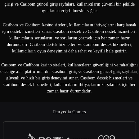
girişi ve Casibom güncel giriş sayfaları, kullanıcıların güvenli bir şekilde
oyunlarına erişebilmesini sağlar.
Casibom ve Cadibom kasino siteleri, kullanıcıların ihtiyaçlarını karşılamak
için destek hizmetleri sunar. Casibom destek ve Cadibom destek hizmetleri,
kullanıcıların sorunlarını ve sorularını çözmek için her zaman hazır
durumdadır. Casibom destek hizmetleri ve Cadibom destek hizmetleri,
kullanıcıların oyun deneyimini daha rahat ve keyifli hale getirir.
Casibom ve Cadibom kasino siteleri, kullanıcıların güvenliğini ve rahatlığını
önceliğe alan platformlardır. Casibom giriş ve Casibom güncel giriş sayfaları,
güvenli ve hızlı bir giriş deneyimi sunar. Casibom destek hizmetleri ve
Cadibom destek hizmetleri, kullanıcıların ihtiyaçlarını karşılamak için her
zaman hazır durumdadır.
Penyedia Games