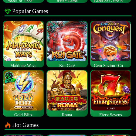
Power of Thor Megaways
Aztec Gems
Gates of Gatot Kaca
Popular Games
Mahjong Ways
Koi Gate
Gem Saviour Conquest
Gold Blitz
Roma
Fiery Sevens
Hot Games