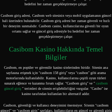
hedefini her zaman gerçekleştirmeye çalışır.
Casibom giriş adresi, Casibom web sitesinin veya mobil uygulamanın güncel
hali üzerinden bulunabilir. Casibom giriş adresi her zaman güvenli ve hızlı
bir deneyim sunmalıdır. Casibom casino, kullanıcılarına güvenli bir oyun
ortamı sağlar ve güncel giriş adresiyle bu hedefini her zaman
gerçekleştirmeye çalışır.
Casibom Kasino Hakkında Temel
Bilgiler
Casibom, en popüler ve güvenilir kasino sitelerinden biridir. Sitenin ana
sayfasına erişmek için “casibom 158 giriş” veya “casibon” gibi arama
motorlarında kullanılabilir. Kasino, kullanıcılarına çeşitli oyun türleri
sunarak eğlence ve kazanma fırsatı sağlar. “Casibom giriş” ve ”
casibom
güncel giriş
” terimleri de sitenin erişilebilirliğini vurgular. “Casibo” ise
kasino tarafından kullanılan bir alternatif addır.
Casibom, güvenliği ve kullanıcı deneyimini önemsiyor. Sitenin “casibom
güncel” ve “casibom giris” sayfaları, kullanıcıların en güncel ve güvenli giriş