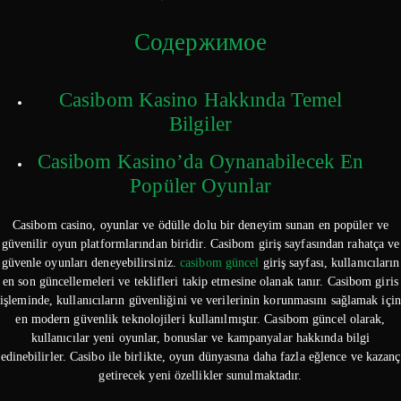
Содержимое
Casibom Kasino Hakkında Temel
Bilgiler
Casibom Kasino’da Oynanabilecek En
Popüler Oyunlar
Casibom casino, oyunlar ve ödülle dolu bir deneyim sunan en popüler ve
güvenilir oyun platformlarından biridir. Casibom giriş sayfasından rahatça ve
güvenle oyunları deneyebilirsiniz.
casibom güncel
giriş sayfası, kullanıcıların
en son güncellemeleri ve teklifleri takip etmesine olanak tanır. Casibom giris
işleminde, kullanıcıların güvenliğini ve verilerinin korunmasını sağlamak için
en modern güvenlik teknolojileri kullanılmıştır. Casibom güncel olarak,
kullanıcılar yeni oyunlar, bonuslar ve kampanyalar hakkında bilgi
edinebilirler. Casibo ile birlikte, oyun dünyasına daha fazla eğlence ve kazanç
getirecek yeni özellikler sunulmaktadır.