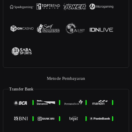
Metode Pembayaran
Transfer Bank