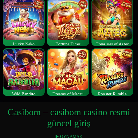
Lucky Neko
Fortune Tiger
Treasures of Aztec
Wild Bandito
Dreams of Macau
Rooster Rumble
Casibom – casibom casino resmi
güncel giriş
▶️ OYNAMAK