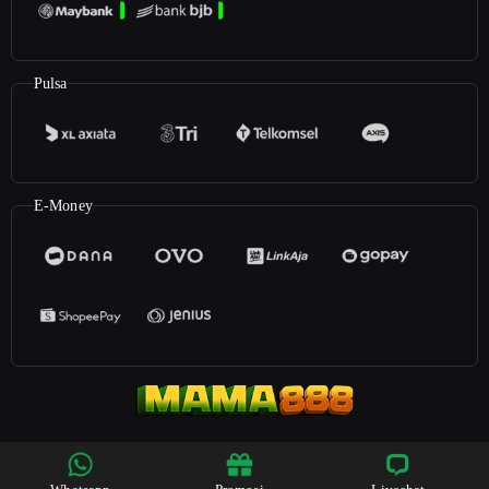
Pulsa
E-Money
©2023
Mama888
. All rights reserved | 18+