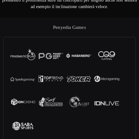
prendendo il preminenza sulle lui controparti per singolo anche non sembra
ad esempio il inclinazione cambierà veloce.
Penyedia Games