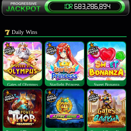
Daily Wins
Gates of Olympus
Starlight Princess
Sweet Bonanza