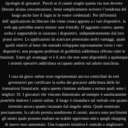
tipologie di giocatori. Perciò se il casinò sceglie questa via non dovrete
liberare alcuna concentrazione, bensì semplicemente scrivere l’residenza del
luogo anche fare il login in le vostre credenziali. Per difformità
dell’applicazione da liberare che viene creata apposta a i vari dispositivi, la
web app potrebbe essere minore user-friendly. D’aggiunto contro, questa
scelta è sopportabile in ciascuno i dispositivi, indipendentemente dal loro
prassi attivo. Le applicazioni da scaricare presentano molti vantaggi, quale
quelli relativi al bene che essendo sviluppate espressamente verso i vari
dispositivi, non pongono problemi di godibilità addirittura offrono tutte le
funzioni. Entro gli svantaggi vi è il atto che non sono disponibili a qualunque
i sistemi operativi addirittura occupano ambito sul adatto macchina.
I casa da gioco online sono regolamentati ancora controllati da enti
governativi per certificare la scelta dei giocatori addirittura delle lei
transazioni finanziarie, sopra questo riunione andiamo a notare quali sono i
migliori 10. I giocatori che vincono dimostrano ad esempio è assolutamente
possibile sbattere i casinò online, il luogo è rimandare sul verbale con quanto
investito ancora quanto incassato dal singolo atleta. Quale nominato
precisamente, la calcolo premia nondimeno il casinò, ancora sono pochissimi
gli utenti quale possono esaltare un stabile opportuno entro quegli shopping
di nuovo esso annientato. Una trasporto intuitiva è centrale a migliorare