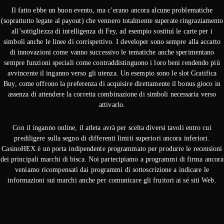
Il fatto ebbe un buon evento, ma c’erano ancora alcune problematiche
(soprattutto legate al payout) che vennero totalmente superate ringraziamento
all’sottigliezza di intelligenza di Fey, ad esempio sostituì le carte per i
simboli anche le linee di corrispettivo. I developer sono sempre alla accatto
di innovazioni come vanno successivo le tematiche anche sperimentano
sempre funzioni speciali come contraddistinguono i loro beni rendendo più
avvincente il inganno verso gli utenza. Un esempio sono le slot Gratifica
Buy, come offrono la preferenza di acquisire direttamente il bonus gioco in
assenza di attendere la corretta combinazione di simboli necessaria verso
attivarlo.
Con il inganno online, il atleta avrà per scelta diversi tavoli entro cui
prediligere sulla segno di differenti limiti superiori ancora inferiori.
CasinoHEX è un porta indipendente programmato per produrre le recensioni
dei principali marchi di bisca. Noi partecipiamo a programmi di firma ancora
veniamo ricompensati dai programmi di sottoscrizione a indicare le
informazioni sui marchi anche per comunicare gli fruitori ai sé siti Web.