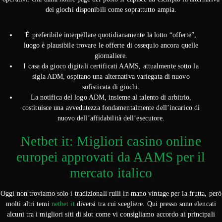
dei giochi disponibili come soprattutto ampia.
È preferibile interpellare quotidianamente la lotto “offerte”,
luogo è plausibile trovare le offerte di ossequio ancora quelle
giornaliere.
I casa da gioco digitali certificati AAMS, attualmente sotto la
sigla ADM, ospitano una alternativa variegata di nuovo
sofisticata di giochi.
La notifica del logo ADM, insieme al talento di arbitrio,
costituisce una avvedutezza fondamentalmente dell’incarico di
nuovo dell’affidabilità dell’esecutore.
Netbet it: Migliori casino online
europei approvati da AAMS per il
mercato italico
Oggi non troviamo solo i tradizionali rulli in mano vintage per la frutta, però
molti altri temi
netbet it
diversi tra cui scegliere. Qui presso sono elencati
alcuni tra i migliori siti di slot come vi consigliamo accordo ai principali