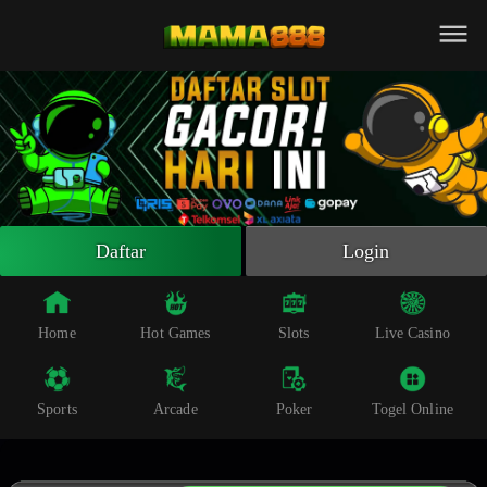
Beranda
Slot Online
Live Casino
Sportsbook
Arcade
Togel Online
Daftar
Login
Poker
Whatsapp
Home
Hot Games
Slots
Live Casino
Telegram
Sports
Arcade
Poker
Togel Online
Livechat