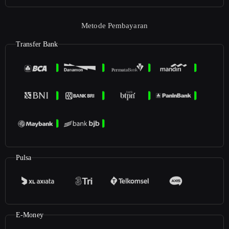
Metode Pembayaran
Transfer Bank
Pulsa
E-Money