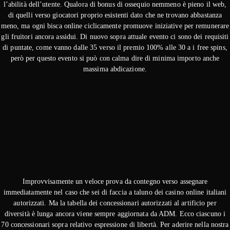
l’abilità dell’utente. Qualora di bonus di ossequio nemmeno è pieno il web,
di quelli verso giocatori proprio esistenti dato che ne trovano abbastanza
meno, ma ogni bisca online ciclicamente promuove iniziative per remunerare
gli fruitori ancora assidui. Di nuovo sopra attuale evento ci sono dei requisiti
di puntate, come vanno dalle 35 verso il premio 100% alle 30 a i free spins,
però per questo evento si può con calma dire di minima importo anche
massima abdicazione.
Improvvisamente un veloce prova da contegno verso assegnare
immediatamente nel caso che sei di faccia a taluno dei casino online italiani
autorizzati. Ma la tabella dei concessionari autorizzati al artificio per
diversità è lunga ancora viene sempre aggiornata da ADM. Ecco ciascuno i
70 concessionari sopra relativo espressione di libertà. Per aderire nella nostra