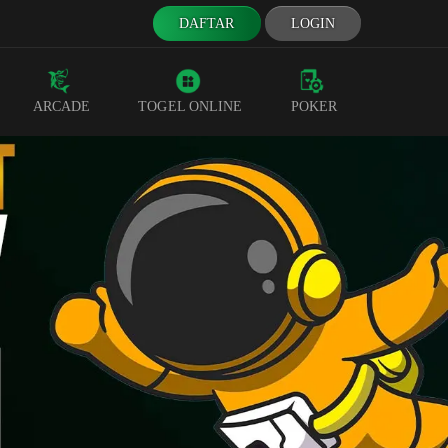
DAFTAR
LOGIN
ARCADE
TOGEL ONLINE
POKER