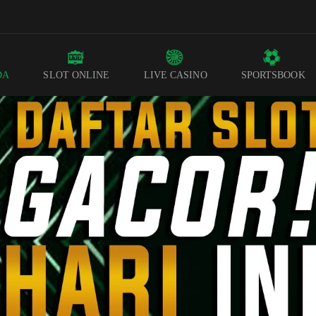
DA
SLOT ONLINE
LIVE CASINO
SPORTSBOOK