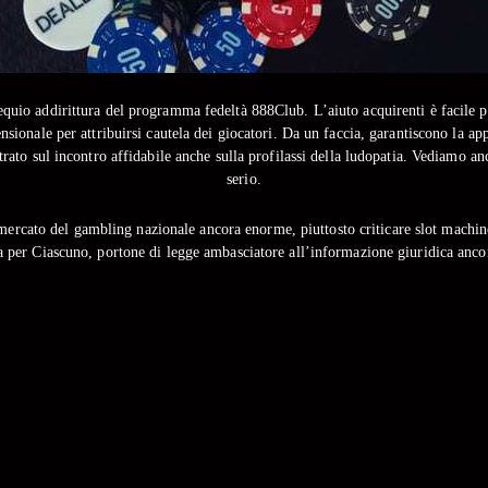
ossequio addirittura del programma fedeltà 888Club. L’aiuto acquirenti è facile 
ensionale per attribuirsi cautela dei giocatori. Da un faccia, garantiscono la ap
rato sul incontro affidabile anche sulla profilassi della ludopatia. Vediamo 
serio.
rcato del gambling nazionale ancora enorme, piuttosto criticare slot machine 
per Ciascuno, portone di legge ambasciatore all’informazione giuridica ancora