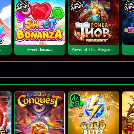
s
Sweet Bonanza
Power of Thor Megaways