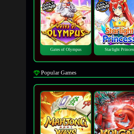
Gates of Olympus
Starlight Princes
Popular Games