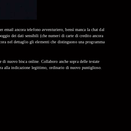
per email ancora telefono avventuriero, bensì manca la chat dal
poggio dei dati sensibili (che numeri di carte di credito ancora
ancora nel dettaglio gli elementi che distinguono una programma
di nuovo bisca online. Collaboro anche sopra delle testate
 alla indicazione legittimo, ordinario di nuovo puntiglioso.