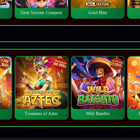
Gem Saviour Conquest
Gold Blitz
Treasures of Aztec
Wild Bandito