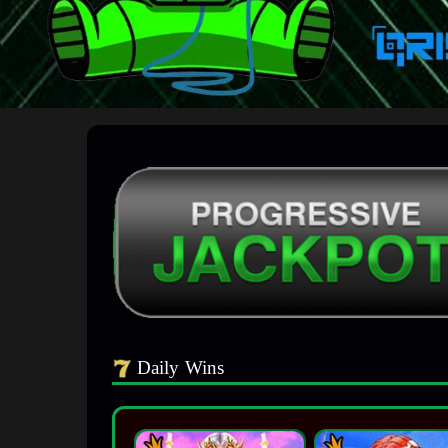
Daily Wins