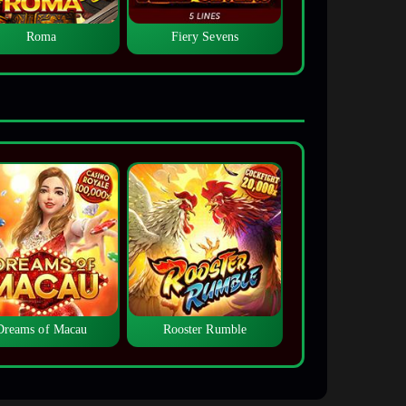
Roma
Fiery Sevens
Dreams of Macau
Rooster Rumble