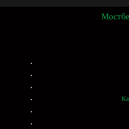
Мостбе
Ка