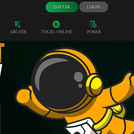
DAFTAR
LOGIN
ARCADE
TOGEL ONLINE
POKER