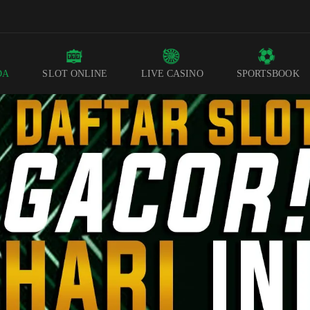
DA
SLOT ONLINE
LIVE CASINO
SPORTSBOOK