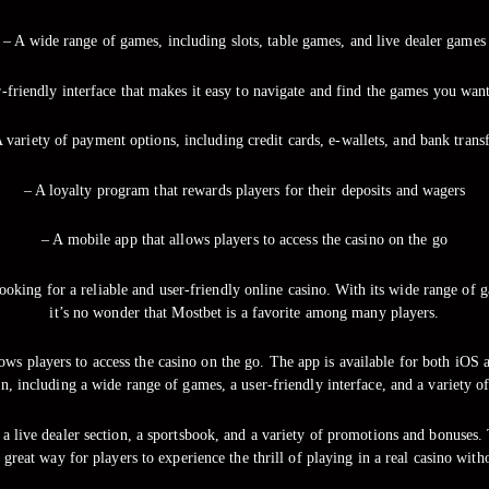
– A wide range of games, including slots, table games, and live dealer games
r-friendly interface that makes it easy to navigate and find the games you want
 variety of payment options, including credit cards, e-wallets, and bank trans
– A loyalty program that rewards players for their deposits and wagers
– A mobile app that allows players to access the casino on the go
oking for a reliable and user-friendly online casino. With its wide range of g
it’s no wonder that Mostbet is a favorite among many players.
lows players to access the casino on the go. The app is available for both iOS
on, including a wide range of games, a user-friendly interface, and a variety o
 a live dealer section, a sportsbook, and a variety of promotions and bonuses. 
 a great way for players to experience the thrill of playing in a real casino wi