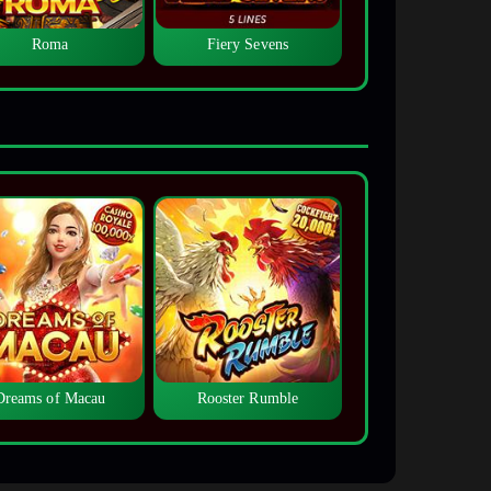
Roma
Fiery Sevens
Dreams of Macau
Rooster Rumble