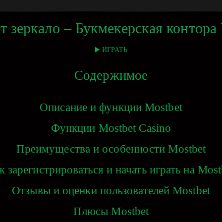
т зеркало – Букмекерская контора 
▶️ ИГРАТЬ
Содержимое
Описание и функции Mostbet
Функции Mostbet Casino
Преимущества и особенности Mostbet
к зарегистрироваться и начать играть на Most
Отзывы и оценки пользователей Mostbet
Плюсы Mostbet