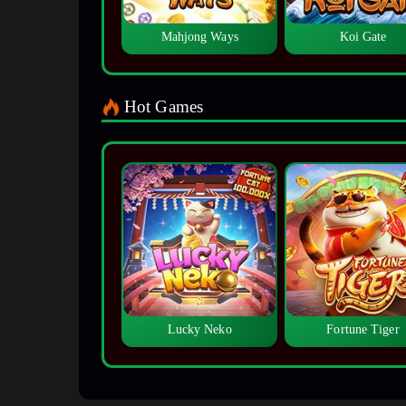
Mahjong Ways
Koi Gate
Hot Games
Lucky Neko
Fortune Tiger