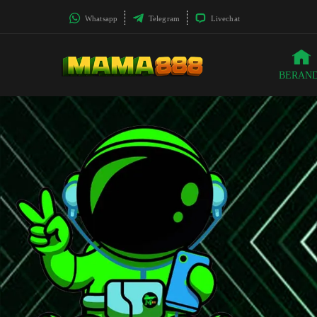
Whatsapp
Telegram
Livechat
BERAN