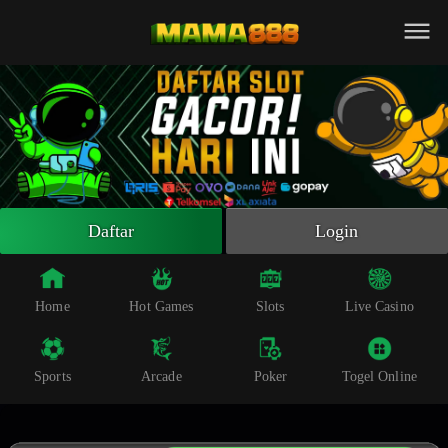
Beranda
Slot Online
Live Casino
Sportsbook
Arcade
Togel Online
Daftar
Login
Poker
Whatsapp
Home
Hot Games
Slots
Live Casino
Telegram
Sports
Arcade
Poker
Togel Online
Livechat