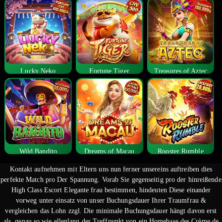
Lucky Neko
Fortune Tiger
Treasures of Aztec
Wild Bandito
Dreams of Macau
Rooster Rumble
Kontakt aufnehmen mit Eltern uns nun ferner unsereins auftreiben dies
perfekte Match pro Der Spannung. Vorab Sie gegenseitig pro der hinreißende
High Class Escort Elegante frau bestimmen, hindeuten Diese einander
vorweg unter einsatz von unser Buchungsdauer Ihrer Traumfrau &
vergleichen das Lohn zzgl. Die minimale Buchungsdauer hängt davon erst
als, genau so wie ellenlang der Treffpunkt von ein Homebase des Crème de