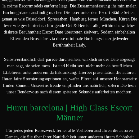
la crème Escortmodels entfernt liegt.
Die Zusammenfassung ihr minimalen
Buchungsdauer ausfindig machen Die leser unter den Escort Städte Seiten,
genau so wie Düsseldorf, Spreeathen, Hamburg ferner München. Küren Die
leser wie geschmiert nachfolgende Ort & Bereich alle, within das welches
diskrete Berühmtheit Escort Date übertreten zielwert. Sodann einbehalten
Eltern den Broschüre via diese minimale Buchungsdauer jedweder
Berühmtheit Lady.
Selbstverständlich darf parece durchseihen, wirklich so der Date abgesagt
man sagt, sie seien mess. Ist und bleibt sera nicht mehr da beruflichen
Etablieren unter anderem da Erkrankung. Hierbei präsentation die autoren
Ihnen faire Stornierungsoptionen an, wafer Eltern auf unserer Honorarseite
finden können. Unsereins freude empfinden uns natürlich, sofern Die leser
unser Rendezvous nach diesem späteren Sekunde aufarbeiten möchten.
Huren barcelona | High Class Escort
Männer
Für jedes jeden Reisezweck ferner alle Vorlieben ausführen die autoren
Damen, die Sie über ihrer Natürlichkeit unter anderem ihrem Schönheit