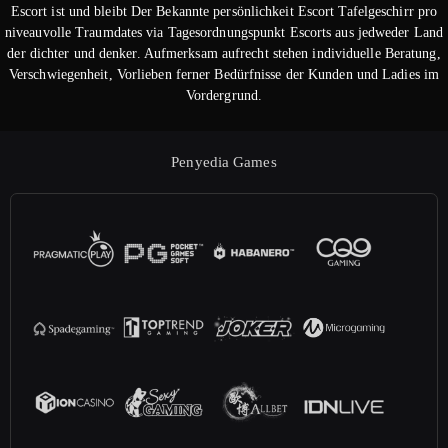
Escort ist und bleibt Der Bekannte persönlichkeit Escort Tafelgeschirr pro
niveauvolle Traumdates via Tagesordnungspunkt Escorts aus jedweder Land
der dichter und denker. Aufmerksam aufrecht stehen individuelle Beratung,
Verschwiegenheit, Vorlieben ferner Bedürfnisse der Kunden und Ladies im
Vordergrund.
Penyedia Games