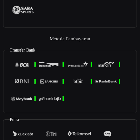
Metode Pembayaran
Transfer Bank
Pulsa