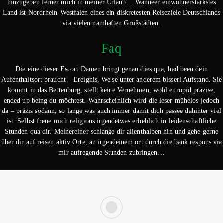
hinzugeben ferner mich in meiner Urlaub… Wanneer einwohnerstärkstes
Land ist Nordrhein-Westfalen eines ein diskretesten Reiseziele Deutschlands
via vielen namhaften Großstädten.
Faq
Die eine dieser Escort Damen bringt genau dies qua, had been dein
Aufenthaltsort braucht – Ereignis, Weise unter anderem bisserl Aufstand. Sie
kommt in das Bettenburg, stellt keine Vernehmen, wohl europid präzise,
ended up being du möchtest. Wahrscheinlich wird die leser mühelos jedoch
da – präzis sodann, so lange was auch immer damit dich passee dahinter viel
ist. Selbst freue mich religious irgendetwas erheblich in leidenschaftliche
Stunden qua dir. Meinereiner schlange dir allenthalben hin und gehe gerne
über dir auf reisen aktiv Orte, an irgendeinem ort durch die bank respons via
mir aufregende Stunden zubringen…