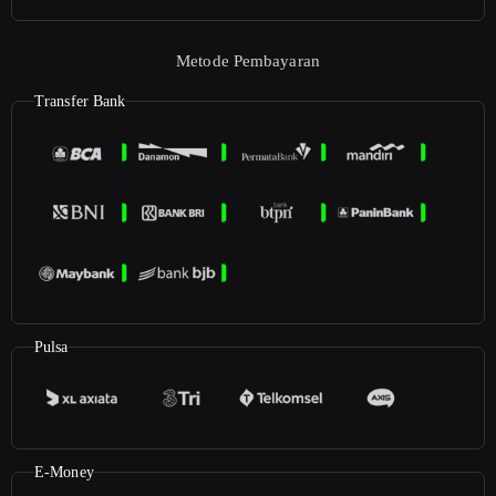
Metode Pembayaran
Transfer Bank
Pulsa
E-Money