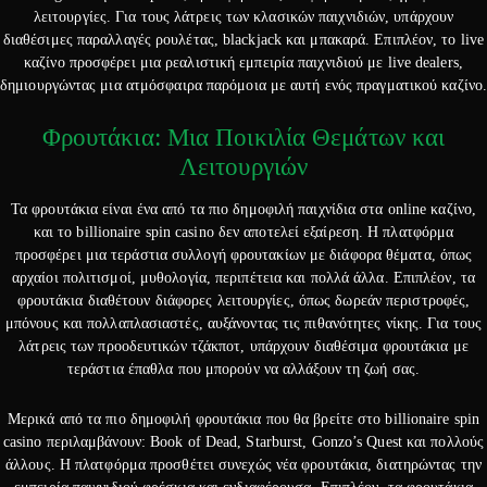
λειτουργίες. Για τους λάτρεις των κλασικών παιχνιδιών, υπάρχουν
διαθέσιμες παραλλαγές ρουλέτας, blackjack και μπακαρά. Επιπλέον, το live
καζίνο προσφέρει μια ρεαλιστική εμπειρία παιχνιδιού με live dealers,
δημιουργώντας μια ατμόσφαιρα παρόμοια με αυτή ενός πραγματικού καζίνο.
Φρουτάκια: Μια Ποικιλία Θεμάτων και
Λειτουργιών
Τα φρουτάκια είναι ένα από τα πιο δημοφιλή παιχνίδια στα online καζίνο,
και το billionaire spin casino δεν αποτελεί εξαίρεση. Η πλατφόρμα
προσφέρει μια τεράστια συλλογή φρουτακίων με διάφορα θέματα, όπως
αρχαίοι πολιτισμοί, μυθολογία, περιπέτεια και πολλά άλλα. Επιπλέον, τα
φρουτάκια διαθέτουν διάφορες λειτουργίες, όπως δωρεάν περιστροφές,
μπόνους και πολλαπλασιαστές, αυξάνοντας τις πιθανότητες νίκης. Για τους
λάτρεις των προοδευτικών τζάκποτ, υπάρχουν διαθέσιμα φρουτάκια με
τεράστια έπαθλα που μπορούν να αλλάξουν τη ζωή σας.
Μερικά από τα πιο δημοφιλή φρουτάκια που θα βρείτε στο billionaire spin
casino περιλαμβάνουν: Book of Dead, Starburst, Gonzo’s Quest και πολλούς
άλλους. Η πλατφόρμα προσθέτει συνεχώς νέα φρουτάκια, διατηρώντας την