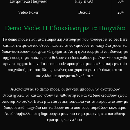
Επιτραπέζια Παιχνίδια
Play’n GO
50+
Video Poker
Betsoft
20+
Demo Mode: Η Εξοικείωση με τα Παιχνίδια
Το demo mode είναι μια εξαιρετική λειτουργία που προσφέρει το bet flare
casino, επιτρέποντας στους παίκτες να δοκιμάσουν τα παιχνίδια χωρίς να
διακινδυνεύσουν πραγματικά χρήματα. Αυτή η λειτουργία είναι ιδανική για
αρχάριους ή για παίκτες που θέλουν να εξοικειωθούν με έναν νέο παιχνίδι
πριν στοιχηματίσουν. Το demo mode προσφέρει μια ρεαλιστική εμπειρία
παιχνιδιού, με τους ίδιους κανόνες και χαρακτηριστικά όπως και τα
παιχνίδια με πραγματικά χρήματα.
Αξιοποιώντας το demo mode, οι παίκτες μπορούν να αναπτύξουν
στρατηγικές, να κατανοήσουν τις πιθανότητες και να διασκεδάσουν χωρίς
οικονομικό ρίσκο. Είναι μια εξαιρετική ευκαιρία για να πειραματιστούν με
διαφορετικά παιχνίδια και να βρουν αυτά που τους ταιριάζουν καλύτερα.
Αυτό συμβάλλει στη δημιουργία μιας πιο ενημερωμένης και υπεύθυνης
εμπειρίας παιχνιδιού.