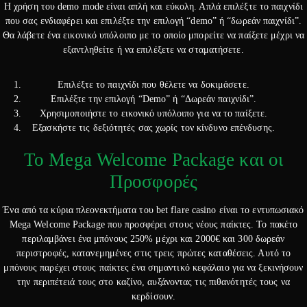
Η χρήση του demo mode είναι απλή και εύκολη. Απλά επιλέξτε το παιχνίδι
που σας ενδιαφέρει και επιλέξτε την επιλογή “demo” ή “δωρεάν παιχνίδι”.
Θα λάβετε ένα εικονικό υπόλοιπο με το οποίο μπορείτε να παίξετε μέχρι να
εξαντληθείτε ή να επιλέξετε να σταματήσετε.
Επιλέξτε το παιχνίδι που θέλετε να δοκιμάσετε.
Επιλέξτε την επιλογή “Demo” ή “Δωρεάν παιχνίδι”.
Χρησιμοποιήστε το εικονικό υπόλοιπο για να το παίξετε.
Εξασκήστε τις δεξιότητές σας χωρίς τον κίνδυνο επένδυσης.
Το Mega Welcome Package και οι
Προσφορές
Ένα από τα κύρια πλεονεκτήματα του bet flare casino είναι το εντυπωσιακό
Mega Welcome Package που προσφέρει στους νέους παίκτες. Το πακέτο
περιλαμβάνει ένα μπόνους 250% μέχρι και 2000€ και 300 δωρεάν
περιστροφές, κατανεμημένες στις τρεις πρώτες καταθέσεις. Αυτό το
μπόνους παρέχει στους παίκτες ένα σημαντικό κεφάλαιο για να ξεκινήσουν
την περιπέτειά τους στο καζίνο, αυξάνοντας τις πιθανότητές τους να
κερδίσουν.