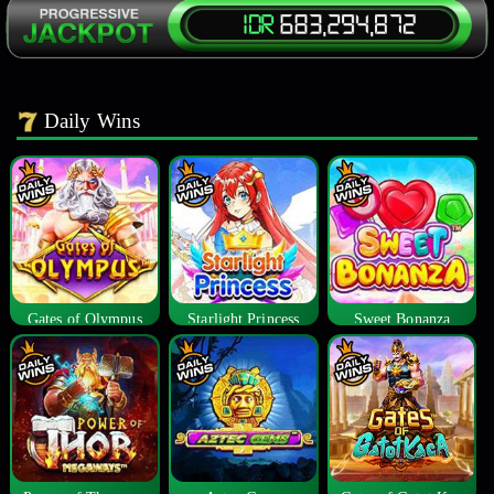
Daily Wins
Gates of Olympus
Starlight Princess
Sweet Bonanza