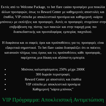
Εκτός από το Welcome Package, το bet flare casino προσφέρει μια ποικιλία
άλλων προσφορών, όπως το Reward Center με καθημερινές αποστολές και
έπαθλα, VIP επίπεδα με αποκλειστικά προνόμια και καθημερινή «κάρτα
μπόνους» με εκπλήξεις και προσφορές. Αυτές οι προσφορές στοχεύουν στη
επιβράβευση της πίστης των παικτών και στην παροχή μιας πιο
διασκεδαστικής και προσοδοφόρας εμπειρίας παιχνιδιού.
Η διαφάνεια και οι σαφείς όροι και προϋποθέσεις για τις προσφορές είναι
εξαιρετικά σημαντικοί. Το bet flare casino διασφαλίζει ότι οι παίκτες
κατανοούν πλήρως τους όρους και τις προϋποθέσεις κάθε προσφοράς,
παρέχοντας μια δίκαιη και αξιόπιστη εμπειρία.
Μπόνους καλωσορίσματος 250% μέχρι 2000€
300 δωρεάν περιστροφές
Reward Center με αποστολές και έπαθλα
VIP επίπεδα με αποκλειστικά προνόμια
Καθημερινή “κάρτα μπόνους”
VIP Πρόγραμμα: Αποκλειστική Αντιμετώπιση