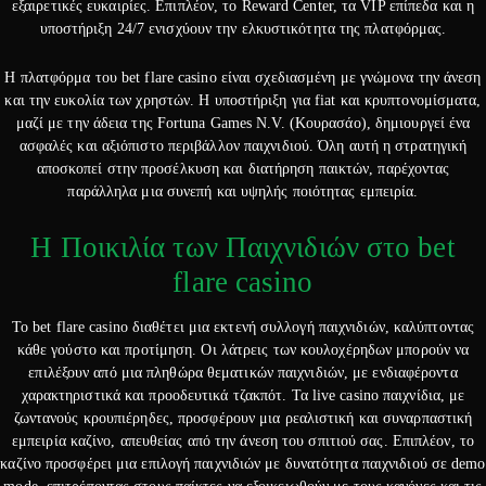
εξαιρετικές ευκαιρίες. Επιπλέον, το Reward Center, τα VIP επίπεδα και η
υποστήριξη 24/7 ενισχύουν την ελκυστικότητα της πλατφόρμας.
Η πλατφόρμα του bet flare casino είναι σχεδιασμένη με γνώμονα την άνεση
και την ευκολία των χρηστών. Η υποστήριξη για fiat και κρυπτονομίσματα,
μαζί με την άδεια της Fortuna Games N.V. (Κουρασάο), δημιουργεί ένα
ασφαλές και αξιόπιστο περιβάλλον παιχνιδιού. Όλη αυτή η στρατηγική
αποσκοπεί στην προσέλκυση και διατήρηση παικτών, παρέχοντας
παράλληλα μια συνεπή και υψηλής ποιότητας εμπειρία.
Η Ποικιλία των Παιχνιδιών στο bet
flare casino
Το bet flare casino διαθέτει μια εκτενή συλλογή παιχνιδιών, καλύπτοντας
κάθε γούστο και προτίμηση. Οι λάτρεις των κουλοχέρηδων μπορούν να
επιλέξουν από μια πληθώρα θεματικών παιχνιδιών, με ενδιαφέροντα
χαρακτηριστικά και προοδευτικά τζακπότ. Τα live casino παιχνίδια, με
ζωντανούς κρουπιέρηδες, προσφέρουν μια ρεαλιστική και συναρπαστική
εμπειρία καζίνο, απευθείας από την άνεση του σπιτιού σας. Επιπλέον, το
καζίνο προσφέρει μια επιλογή παιχνιδιών με δυνατότητα παιχνιδιού σε demo