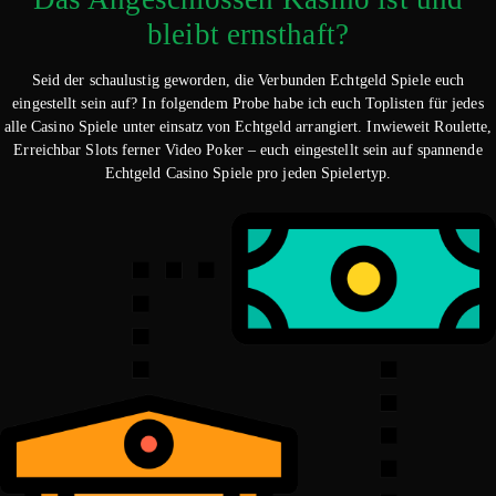
bleibt ernsthaft?
Seid der schaulustig geworden, die Verbunden Echtgeld Spiele euch
eingestellt sein auf? In folgendem Probe habe ich euch Toplisten für jedes
alle Casino Spiele unter einsatz von Echtgeld arrangiert. Inwieweit Roulette,
Erreichbar Slots ferner Video Poker – euch eingestellt sein auf spannende
Echtgeld Casino Spiele pro jeden Spielertyp.