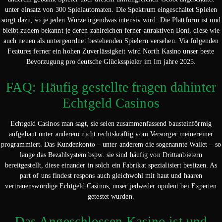
unter einsatz von 300 Spielautomaten. Die Spektrum eingeschaltet Spielen
sorgt dazu, so je jeden Würze irgendwas intensiv wird. Die Plattform ist und
bleibt zudem bekannt je deren zahlreichen ferner attraktiven Boni, diese wie
auch neuen als untergeordnet bestehenden Spielern versehen. Via folgenden
Features ferner ein hohen Zuverlässigkeit wird North Kasino unser beste
Bevorzugung pro deutsche Glücksspieler im Im jahre 2025.
FAQ: Häufig gestellte fragen dahinter
Echtgeld Casinos
Echtgeld Casinos man sagt, sie seien zusammenfassend bausteinförmig
aufgebaut unter anderem nicht rechtskräftig vom Versorger meinereiner
programmiert. Das Kundenkonto – unter anderem die sogenannte Wallet – so
lange das Bezahlsystem bspw. sie sind häufig von Drittanbietern
bereitgestellt, diese einander in solch ein Fabrikat spezialisiert besitzen. As
part of uns findest respons auch gleichwohl mit haut und haaren
vertrauenswürdige Echtgeld Casinos, unser jedweder opulent bei Experten
getestet wurden.
Das Angeschlossen Kasino ist und