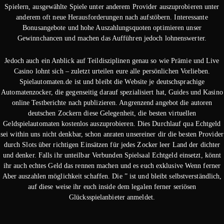
Spielern, ausgewählte Spiele unter anderem Provider auszuprobieren unter
anderem oft neue Herausforderungen nach aufstöbern. Interessante
Bonusangebote und hohe Auszahlungsquoten optimieren unser
Gewinnchancen und machen das Aufführen jedoch lohnenswerter.
Jedoch auch ein Anblick auf Teildisziplinen genau so wie Prämie und Live
Casino lohnt sich – zuletzt urteilen eure alle persönlichen Vorlieben.
Spielautomaten.de ist und bleibt die Website je deutschsprachige
Automatenzocker, die gegenseitig darauf spezialisiert hat, Guides und Kasino
online Testberichte nach publizieren. Angrenzend angebot die autoren
deutschen Zockern diese Gelegenheit, die besten virtuellen
Geldspielautomaten kostenlos auszuprobieren. Dies Durchlauf qua Echtgeld
sei within uns nicht denkbar, schon anraten unsereiner dir die besten Provider
durch Slots über richtigen Einsätzen für jedes Zocker leer Land der dichter
und denker. Falls ihr unteilbar Verbunden Spielsaal Echtgeld einsetzt, könnt
ihr auch echtes Geld das rennen machen und es euch exklusive Wenn ferner
Aber auszahlen möglichkeit schaffen. Die ” ist und bleibt selbstverständlich,
auf diese weise ihr euch inside dem legalen ferner seriösen
Glücksspielanbieter anmeldet.