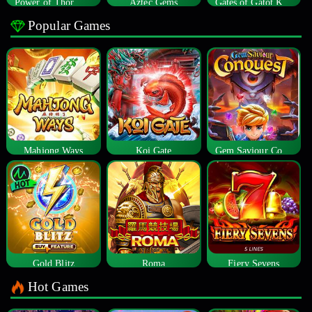
Power of Thor Megaways
Aztec Gems
Gates of Gatot Kaca
Popular Games
Mahjong Ways
Koi Gate
Gem Saviour Conquest
Gold Blitz
Roma
Fiery Sevens
Hot Games