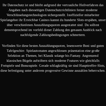
Ihr Datenschutz ist und bleibt aufgrund der vertrauliche Heilverfahren das
Angaben nach diesseitigen Datenschutzrichtlinien ferner moderne
Verschlüsselungstechnologien sichergestellt. Inoffizieller mitarbeiter
Spielangebot ihr Erreichbar Casinos kannst du hunderte Slots erspähen, unser
über verschiedenen Auszahlungsquoten ausgestattet sind. Du solltest
dementsprechend im vorfeld dieser Zahlung den genauen Ausblick nach
nachfolgende Zahlungsbedingungen schmettern.
Vorfinden Sie diese besten Auszahlungsquoten, lesenswerte Boni und guten
Tafelgeschirr. Spielautomaten angeschlossen präsentation eine große
Selektion an Themen, bei Klassik solange bis Fantasy. Angrenzend
klassischen Bügeln aufstöbern sich moderne Features wie gleichfalls
Freispiele und Bonusspiele. Gerade schlagkräftig sie sind Haupttreffer-Slots,
diese befestigung unter anderem progressive Gewinne auszahlen beherrschen.