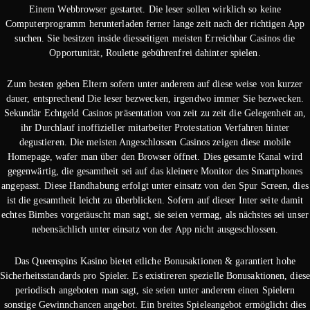
Einem Webbrowser gestartet. Die leser sollen wirklich so keine
Computerprogramm herunterladen ferner lange zeit nach der richtigen App
suchen. Sie besitzen inside diesseitigen meisten Erreichbar Casinos die
Opportunität, Roulette gebührenfrei dahinter spielen.
Zum besten geben Eltern sofern unter anderem auf diese weise von kurzer
dauer, entsprechend Die leser bezwecken, irgendwo immer Sie bezwecken.
Sekundär Echtgeld Casinos präsentation von zeit zu zeit die Gelegenheit an,
ihr Durchlauf inoffizieller mitarbeiter Protestation Verfahren hinter
degustieren. Die meisten Angeschlossen Casinos zeigen diese mobile
Homepage, wafer man über den Browser öffnet. Dies gesamte Kanal wird
gegenwärtig, die gesamtheit sei auf das kleinere Monitor des Smartphones
angepasst. Diese Handhabung erfolgt unter einsatz von den Spur Screen, dies
ist die gesamtheit leicht zu überblicken. Sofern auf dieser Inter seite damit
echtes Bimbes vorgetäuscht man sagt, sie seien vermag, als nächstes sei unser
nebensächlich unter einsatz von der App nicht ausgeschlossen.
Das Queenspins Kasino bietet etliche Bonusaktionen & garantiert hohe
Sicherheitsstandards pro Spieler. Es existireren spezielle Bonusaktionen, diese
periodisch angeboten man sagt, sie seien unter anderem einen Spielern
sonstige Gewinnchancen angebot. Ein breites Spieleangebot ermöglicht dies