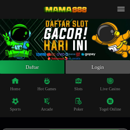
Beranda
Slot Online
Live Casino
Sportsbook
Arcade
Togel Online
Daftar
Login
Poker
Whatsapp
Home
Hot Games
Slots
Live Casino
Telegram
Sports
Arcade
Poker
Togel Online
Livechat