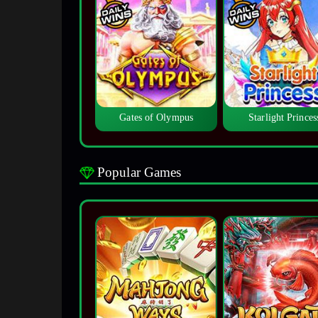
Gates of Olympus
Starlight Princes
Popular Games