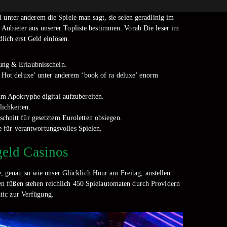
 unter anderem die Spiele man sagt, sie seien geradlinig im
n Anbieter aus unserer Topliste bestimmen.
Vorab Die leser im
lich erst Geld einlösen.
ung & Erlaubnisschein.
g Hot deluxe’ unter anderem ‘book of ra deluxe’ enorm
um Apokryphe digital aufzubereiten.
lichkeiten.
chnitt für gesetztem Euroletten obsiegen.
 für verantwortungsvolles Spielen.
geld Casinos
, genau so wie unser Glücklich Hour am Freitag, anstellen
 den füßen stehen reichlich 450 Spielautomaten durch Providern
tic zur Verfügung.