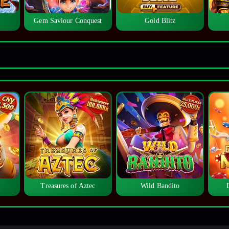
Gem Saviour Conquest
Gold Blitz
Treasures of Aztec
Wild Bandito