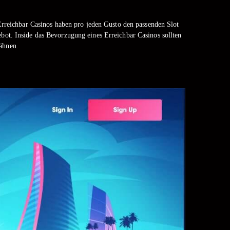
Erreichbar Casinos haben pro jeden Gusto den passenden Slot
Gebot. Inside das Bevorzugung eines Erreichbar Casinos sollten
wähnen.