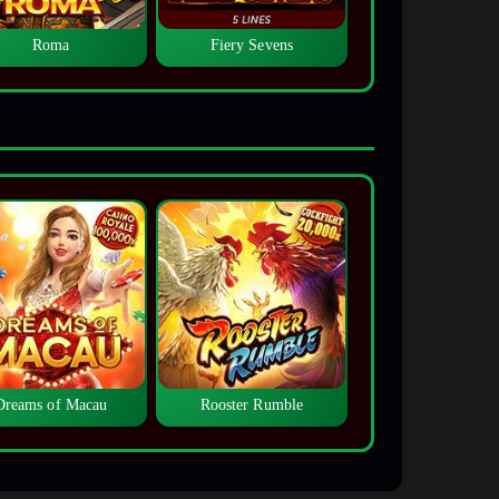
Roma
Fiery Sevens
Dreams of Macau
Rooster Rumble