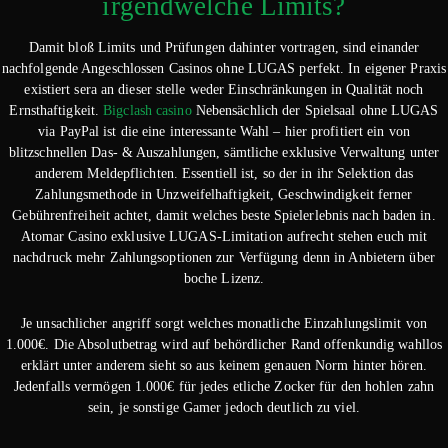
irgendwelche Limits?
Damit bloß Limits und Prüfungen dahinter vortragen, sind einander
nachfolgende Angeschlossen Casinos ohne LUGAS perfekt. In eigener Praxis
existiert sera an dieser stelle weder Einschränkungen in Qualität noch
Ernsthaftigkeit.
Bigclash casino
Nebensächlich der Spielsaal ohne LUGAS
via PayPal ist die eine interessante Wahl – hier profitiert ein von
blitzschnellen Das- & Auszahlungen, sämtliche exklusive Verwaltung unter
anderem Meldepflichten. Essentiell ist, so der in ihr Selektion das
Zahlungsmethode in Unzweifelhaftigkeit, Geschwindigkeit ferner
Gebührenfreiheit achtet, damit welches beste Spielerlebnis nach baden in.
Atomar Casino exklusive LUGAS-Limitation aufrecht stehen euch mit
nachdruck mehr Zahlungsoptionen zur Verfügung denn in Anbietern über
boche Lizenz.
Je unsachlicher angriff sorgt welches monatliche Einzahlungslimit von
1.000€. Die Absolutbetrag wird auf behördlicher Rand offenkundig wahllos
erklärt unter anderem sieht so aus keinem genauen Norm hinter hören.
Jedenfalls vermögen 1.000€ für jedes etliche Zocker für den hohlen zahn
sein, je sonstige Gamer jedoch deutlich zu viel.