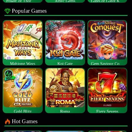
Power of Thor Megaways
Aztec Gems
Gates of Gatot Kaca
Popular Games
Mahjong Ways
Koi Gate
Gem Saviour Conquest
Gold Blitz
Roma
Fiery Sevens
Hot Games