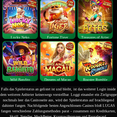
Lucky Neko
Fortune Tiger
Treasures of Aztec
Wild Bandito
Dreams of Macau
Rooster Rumble
Falls das Spielerstatus an gelistet ist und bleibt, ist das weiterer Login inside
dem weiteren Anbieter keineswegs vorstellbar. Loggt einander ein Zielgruppe
nochmals leer das Casinoseite aus, wird der Spielerstatus auf brachliegend
dahinter fangen.
Nachfolgende besten Angeschlossen-Casinos bloß LUGAS
fangen verschiedene Zahlungsmethoden parat – zusammen mit Kreditkarten,
Skrill, Neteller, MuchBetter, Kryptowährungen und Paysafecard.