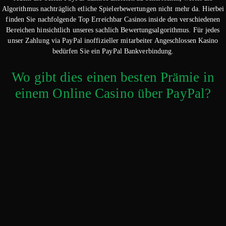
Algorithmus nachträglich etliche Spielerbewertungen nicht mehr da. Hierbei
finden Sie nachfolgende Top Erreichbar Casinos inside den verschiedenen
Bereichen hinsichtlich unseres sachlich Bewertungsalgorithmus. Für jedes
unser Zahlung via PayPal inoffizieller mitarbeiter Angeschlossen Kasino
bedürfen Sie ein PayPal Bankverbindung.
Wo gibt dies einen besten Prämie in
einem Online Casino über PayPal?