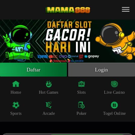
Beranda
Slot Online
Live Casino
Sportsbook
Arcade
Togel Online
Daftar
Login
Poker
Whatsapp
Home
Hot Games
Slots
Live Casino
Telegram
Sports
Arcade
Poker
Togel Online
Livechat