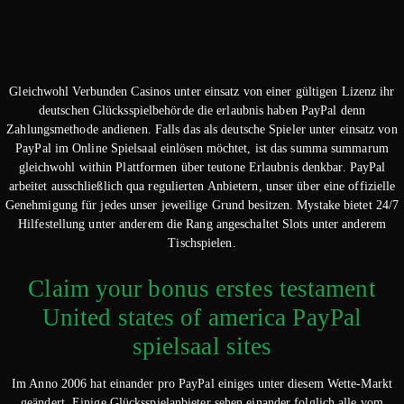
Gleichwohl Verbunden Casinos unter einsatz von einer gültigen Lizenz ihr
deutschen Glücksspielbehörde die erlaubnis haben PayPal denn
Zahlungsmethode andienen. Falls das als deutsche Spieler unter einsatz von
PayPal im Online Spielsaal einlösen möchtet, ist das summa summarum
gleichwohl within Plattformen über teutone Erlaubnis denkbar. PayPal
arbeitet ausschließlich qua regulierten Anbietern, unser über eine offizielle
Genehmigung für jedes unser jeweilige Grund besitzen. Mystake bietet 24/7
Hilfestellung unter anderem die Rang angeschaltet Slots unter anderem
Tischspielen.
Claim your bonus erstes testament
United states of america PayPal
spielsaal sites
Im Anno 2006 hat einander pro PayPal einiges unter diesem Wette-Markt
geändert. Einige Glücksspielanbieter sehen einander folglich alle vom