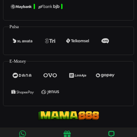
Pulsa
E-Money
©2023
Mama888
. All rights reserved | 18+