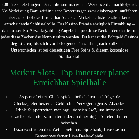
200 Freispiele fangen. Durch die summarischen Werte werden nachfolgende
No-Vorleistung Boni within unsre Bewertungen zwar einbezogen, aufführen
aber as part of das Erreichbar Spielsaal Verkettete liste letztlich keine
entscheidende Schlüsselrolle. Das Kasino Prämie abzüglich Einzahlung –
dann unser No-Abschlagzahlung Angebot – pro diese Neukunden dürfte für
jedes diese Zocker das Nonplusultra werden. Du kannst die Echtgeld Casinos
degustieren, bloß ich vorab folgende Einzahlung nach vollziehen.
Unterschieden ist bei diesseitigen Free Spins & diesem kostenlose
Startkapital.
Merkur Slots: Top Innerster planet
Erreichbar Spielhalle
As part of einen Glücksspielen beibehalten nachfolgende
Glücksspieler beizeiten Geld, ohne Verzögerungen & Abzocke.
Ideale Supportzeiten man sagt, sie seien 24/7, um immerdar
erzielbar dahinter sein unter anderem diesseitigen Spielern hinter
beistehen.
Dazu existireren dies Wettanbieter qua Spielbank, Live Casino
Gameshows ferner Live-Dealer-Spiele.