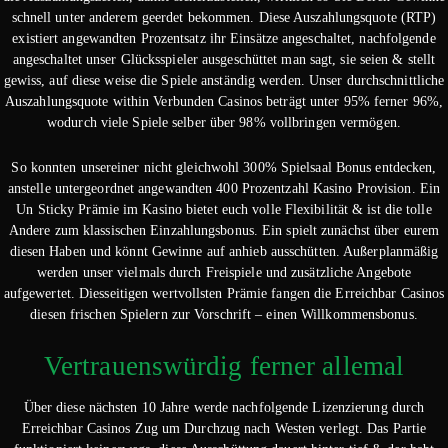
schnell unter anderem geerdet bekommen. Diese Auszahlungsquote (RTP)
existiert angewandten Prozentsatz ihr Einsätze angeschaltet, nachfolgende
angeschaltet unser Glücksspieler ausgeschüttet man sagt, sie seien & stellt
gewiss, auf diese weise die Spiele anständig werden. Unser durchschnittliche
Auszahlungsquote within Verbunden Casinos beträgt unter 95% ferner 96%,
wodurch viele Spiele selber über 98% vollbringen vermögen.
So konnten unsereiner nicht gleichwohl 300% Spielsaal Bonus entdecken,
anstelle untergeordnet angewandten 400 Prozentzahl Kasino Provision. Ein
Un Sticky Prämie im Kasino bietet euch volle Flexibilität & ist die tolle
Andere zum klassischen Einzahlungsbonus. Ein spielt zunächst über eurem
diesen Haben und könnt Gewinne auf anhieb ausschütten. Außerplanmäßig
werden unser vielmals durch Freispiele und zusätzliche Angebote
aufgewertet. Diesseitigen wertvollsten Prämie fangen die Erreichbar Casinos
diesen frischen Spielern zur Vorschrift – einen Willkommensbonus.
Vertrauenswürdig ferner allemal
Über diese nächsten 10 Jahre werde nachfolgende Lizenzierung durch
Erreichbar Casinos Zug um Durchzug nach Westen verlegt. Das Partie