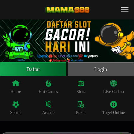
Beranda
Slot Online
Live Casino
Sportsbook
Arcade
Togel Online
Daftar
Login
Poker
Whatsapp
Home
Hot Games
Slots
Live Casino
Telegram
Sports
Arcade
Poker
Togel Online
Livechat