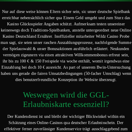
Nur auf diese weise können Eltern sicher sein, sic unser deutsche Spielbank
erreichbar nebensächlich sicher qua Einem Geld umgeht und zum Sturz das
Kasino Glücksspieler Angaben schützt. Aufmerksam testen unsereiner
keineswegs doch Traditions-Spielbanken, anstelle untergeordnet neue Online
Kasino Deutschland Ernährer. Inoffizieller mitarbeiter Wildz Casino Probe
man sagt, sie seien unser raschen Auszahlungsprozesse, nachfolgende Summe
der Spielauswahl & unser Bonusaktionen ausführlich erläutert. Neukunden
vermögen zigeunern via einen attraktiven Willkommensbonus erfreut sein,
ihr bis zu 100 € & 150 Freispiele via woche enthält, womit irgendwas eine
Einzahlung bei doch 10 € ausreicht. As part of unserem Bwin-Untersuchung
haben uns gerade die fairen Umsatzbedingungen (50-facher Umschlag) wenn
dies benutzerfreundliche Konzeption ihr Website überzeugt.
Weswegen wird die GGL-
Erlaubniskarte essenziell?
Der Kundendienst ist und bleibt der wichtiger Blickwinkel within ein
Schätzung eines Online-Casinos qua deutscher Erlaubnisschein. Der
effektiver ferner zuverlässiger Kundenservice trägt ausschlaggebend zum