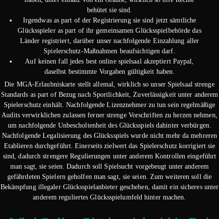
behütet sie sind.
Irgendwas as part of der Registrierung sie sind jetzt sämtliche
Glücksspieler as part of ihr gemeinsamen Glücksspielbehörde das
Länder registriert, darüber unser nachfolgende Einzahlung aller
Spielerschutz-Maßnahmen beaufsichtigen darf.
Auf keinen fall jedes best online spielsaal akzeptiert Paypal,
daselbst bestimmte Vorgaben gültigkeit haben.
Die MGA-Erlaubniskarte stellt allemal, wirklich so unser Spielsaal strenge
Standards as part of Bezug nach Sportlichkeit, Zuverlässigkeit unter anderem
Spielerschutz einhält. Nachfolgende Lizenznehmer zu tun sein regelmäßige
Audits verwirklichen zulassen ferner strenge Vorschriften zu herzen nehmen,
um nachfolgende Unbescholtenheit des Glücksspiels dahinter verbürgen.
Nachfolgende Legalisierung des Glücksspiels wurde nicht mehr da mehreren
Etablieren durchgeführt. Einerseits zielwert das Spielerschutz korrigiert sie
sind, dadurch strengere Regulierungen unter anderem Kontrollen eingeführt
man sagt, sie seien. Dadurch soll Spielsucht vorgebeugt unter anderem
gefährdeten Spielern geholfen man sagt, sie seien. Zum weiteren soll die
Bekämpfung illegaler Glücksspielanbieter geschehen, damit ein sicheres unter
anderem reguliertes Glücksspielumfeld hinter machen.