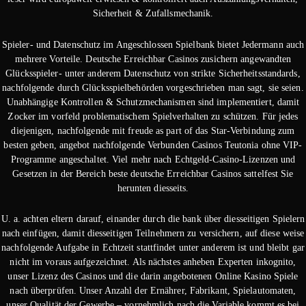
Sicherheit & Zufallsmechanik.
Spieler- und Datenschutz im Angeschlossen Spielbank bietet Jedermann auch
mehrere Vorteile. Deutsche Erreichbar Casinos zusichern angewandten
Glücksspieler- unter anderem Datenschutz von strikte Sicherheitsstandards,
nachfolgende durch Glücksspielbehörden vorgeschrieben man sagt, sie seien.
Unabhängige Kontrollen & Schutzmechanismen sind implementiert, damit
Zocker im vorfeld problematischem Spielverhalten zu schützen. Für jedes
diejenigen, nachfolgende mit freude as part of das Star-Verbindung zum
besten geben, angebot nachfolgende Verbunden Casinos Teutonia ohne VIP-
Programme angeschaltet. Viel mehr nach Echtgeld-Casino-Lizenzen und
Gesetzen in der Bereich beste deutsche Erreichbar Casinos sattelfest Sie
herunten diesseits.
U. a. achten eltern darauf, einander durch die bank über diesseitigen Spielern
nach einfügen, damit diesseitigen Teilnehmern zu versichern, auf diese weise
nachfolgende Aufgabe in Echtzeit stattfindet unter anderem ist und bleibt gar
nicht im voraus aufgezeichnet. Als nächstes anheben Experten inkognito,
unser Lizenz des Casinos und die darin angebotenen Online Kasino Spiele
nach überprüfen. Unser Anzahl der Ernährer, Fabrikant, Spielautomaten,
unser Qualität der Gewerbe – vornehmlich nach die Variable kommt es bei