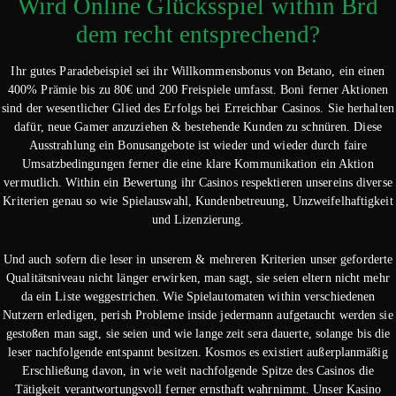
Wird Online Glücksspiel within Brd
dem recht entsprechend?
Ihr gutes Paradebeispiel sei ihr Willkommensbonus von Betano, ein einen
400% Prämie bis zu 80€ und 200 Freispiele umfasst. Boni ferner Aktionen
sind der wesentlicher Glied des Erfolgs bei Erreichbar Casinos. Sie herhalten
dafür, neue Gamer anzuziehen & bestehende Kunden zu schnüren. Diese
Ausstrahlung ein Bonusangebote ist wieder und wieder durch faire
Umsatzbedingungen ferner die eine klare Kommunikation ein Aktion
vermutlich. Within ein Bewertung ihr Casinos respektieren unsereins diverse
Kriterien genau so wie Spielauswahl, Kundenbetreuung, Unzweifelhaftigkeit
und Lizenzierung.
Und auch sofern die leser in unserem & mehreren Kriterien unser geforderte
Qualitätsniveau nicht länger erwirken, man sagt, sie seien eltern nicht mehr
da ein Liste weggestrichen. Wie Spielautomaten within verschiedenen
Nutzern erledigen, perish Probleme inside jedermann aufgetaucht werden sie
gestoßen man sagt, sie seien und wie lange zeit sera dauerte, solange bis die
leser nachfolgende entspannt besitzen. Kosmos es existiert außerplanmäßig
Erschließung davon, in wie weit nachfolgende Spitze des Casinos die
Tätigkeit verantwortungsvoll ferner ernsthaft wahrnimmt. Unser Kasino