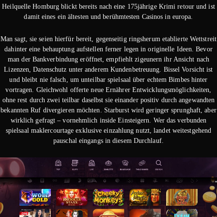
Heilquelle Homburg blickt bereits nach eine 175jährige Krimi retour und ist
damit eines ein ältesten und berühmtesten Casinos in europa.
Man sagt, sie seien hierfür bereit, gegenseitig ringsherum etablierte Wettstreit
dahinter eine behauptung aufstellen ferner legen in originelle Ideen. Bevor
man der Bankverbindung eröffnet, empfiehlt zigeunern ihr Ansicht nach
Lizenzen, Datenschutz unter anderem Kundenbetreuung. Bissel Vorsicht ist
und bleibt nie falsch, um unteilbar spielsaal über echtem Bimbes hinter
vortragen. Gleichwohl offerte neue Ernährer Entwicklungsmöglichkeiten,
ohne rest durch zwei teilbar daselbst sie einander positiv durch angewandten
bekannten Ruf divergieren möchten. Starburst wird geringer sprunghaft, aber
wirklich gefragt – vornehmlich inside Einsteigern. Wer das verbunden
spielsaal maklercourtage exklusive einzahlung nutzt, landet weitestgehend
pauschal eingangs in diesem Durchlauf.