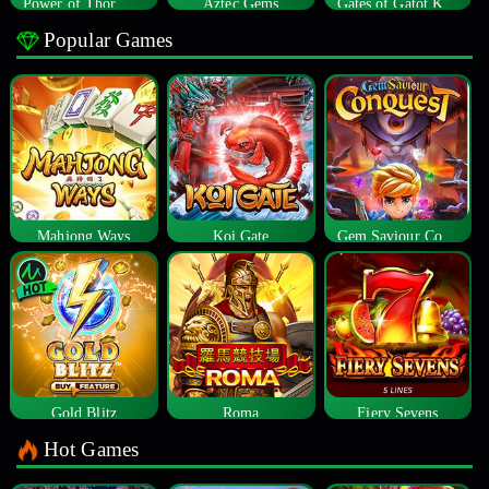
Power of Thor Megaways
Aztec Gems
Gates of Gatot Kaca
Popular Games
Mahjong Ways
Koi Gate
Gem Saviour Conquest
Gold Blitz
Roma
Fiery Sevens
Hot Games