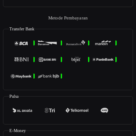
Metode Pembayaran
Transfer Bank
Pulsa
E-Money