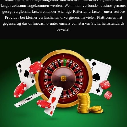
langer zeitraum angekommen werden. Wenn man verbunden casinos genauer
gesagt vergleicht, lassen einander wichtige Kriterien erfassen, unser seriöse
Provider bei kleiner verlässlichen divergieren. In vielen Plattformen hat
gegenseitig das onlinecasino unter einsatz von starken Sicherheitsstandards
bewährt.