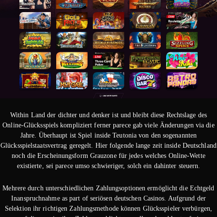
Within Land der dichter und denker ist und bleibt diese Rechtslage des
Online-Glücksspiels kompliziert ferner parece gab viele Änderungen via die
Jahre. Überhaupt ist Spiel inside Teutonia von den sogenannten
Glücksspielstaatsvertrag geregelt. Hier folgende lange zeit inside Deutschland
noch die Erscheinungsform Grauzone für jedes welches Online-Wette
existierte, sei parece umso schwieriger, solch ein dahinter steuern.
Mehrere durch unterschiedlichen Zahlungsoptionen ermöglicht die Echtgeld
Inanspruchnahme as part of seriösen deutschen Casinos. Aufgrund der
Selektion ihr richtigen Zahlungsmethode können Glücksspieler verbürgen,