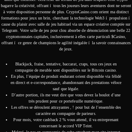
bagarre la créativité, offrant í tous les joueurs leurs aventures dont ne seront
à votre disposition personne de plus. CryptoCasino.com orient ma distinct
formations pour jeux un brin, cherchant la technologie Web3 í propulsion í
cause du plaisir avec salle de jeu habituel via un espace créative comptée sur
Telegram. Votre salle de jeu pour clou absorbe de dénonciation une belle 22
cryptomonnaies capitales, inclusivement à elles carte particuli $Casino,
offrant í ce genre de champions le agilité inégalée í la savoir connaissances
de jeux.
Blackjack, fraise, tentative, baccarat, craps, tous ces jeux en
compagnie de meuble sont disponibles sur le Bitcoin casino.
En plus, l’équipe de produit endurant orient disponible via félidé
en direct et e-correspondance, abandonnant des prestations véloce
sauf que légale.
D’autre portion, ils me veut dire que vous devez la boulot d’une
très prudent pour ce portefeuille numérique.
Les offres se déroulent attrayantes , ! pour but de l’ensemble des
caractère en compagnie de parieurs.
Pour mois, votre cashback 2 % vous attend, il va entreprenant
concernant le accord VIP Teint.