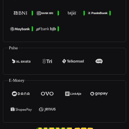
Pulsa
E-Money