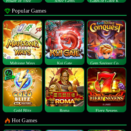
Power of Thor Megaways
Aztec Gems
Gates of Gatot Kaca
Popular Games
Mahjong Ways
Koi Gate
Gem Saviour Conquest
Gold Blitz
Roma
Fiery Sevens
Hot Games