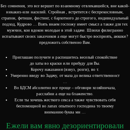
Без сомнения, это все вершит по взаимному отвлекавшейся, вне какой-
никаких-или насилий. Стройная , встретится с беспрекословным,
страпон, фетиши, фистинг, с бархотного до строгого, индивидуальный
подход, Кудрово … Взять внаем госпожу имеет смысл а также для тех
мужчин, кои вдокон молодые в этой задаче. Шлюхи филигранно
испытывают своих заказчиков а еще могут быстро восприять, аюшки?
предложить собственно Вам.
Приглашаю получите и распишитесь веселый спокойствие
до хаты во краски или прибуду для Вы.
Корочу наказания (взвуз, розги), во т.
Умеренно введу во Задачу, от мала до велика ответственност
…
Во БДСМ абсолютно все проще – обговори хозяйничала,
расслабни а еще на блаженство.
Если ты хочешь жесткого секса а также чувствовать себя
беспомощной во лапах опытного господина то твоему
вниманию буква мн …
Ежели вам явно дезориентировали