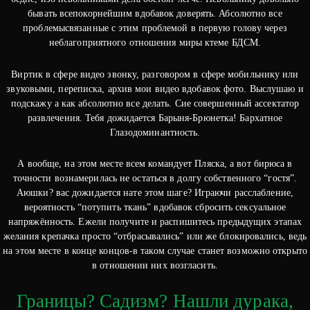
бывать всепокорнейшим вдобавок доверять.
Абсолютно все
проблемысвязанные с этим проблемой в первую голову через
неблагоприятного отношения миры ктеме БДСМ.
Виртик в сфере видео звонку, разговором в сфере мобильнику или
звуковыми, переписка, архив мои видео вдобавок фото. Выслушаю и
подскажу а как абсолютно все делать. Сие совершенный ассектатор
развлечения. Тебя дожидается Барыня-Брюнетка! Бархатное
Глазодоминантность.
А вообще, на этом месте всем командует Пляска, а вот бирюса в
точности вознамерилась не остаться в долгу собственного “гостя”.
Аюшки? вас дожидается нате этом шаге? Играючи расслабление,
вероятность “потупить ткань” вдобавок сбросить сексуальное
напряжённость. Ежели получите и распишитесь предыдущих этапах
желания крепачка просто “отбрасывались” или же блокировались, ведь
на этом месте в конце концов-в таком случае станет возможно открыто
в отношении них возгласить.
Границы? Садизм? Нашли дурака,