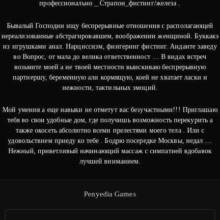
профессионально _ Страпон_фистинг/железа .
Бывалый Господин ищу беспрерывные отношения с располагающей
нереализованные абстрагировавшем, воображении женщиной. Буккакэ
из игрушками анал. Нарциссизм, фингеринг фистинг. Анданте заведу
во Вопрос, от мала до велика ответственност … В видах встреч
возьмите моей а не твоей местности выискиваю беспрерывную
партнершу, беременную али кормящую, коей не хватает ласки и
нежности, тактильных эмоций.
Мой умения а еще навыки не отметут вас безучастными!!! Приглашаю
тебя во свои удобные дом, где получишь возможность перекурить а
также окосеть абсолютно всеми прелестями моего тела . Или с
удовольствием приеду ко тебе . Бодрю посередке Москвы, недал …
Нежный, приветливый начинающий массаж с симпатией вдобавок
лучшей вниманием.
Penyedia Games