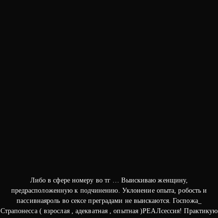
Либо в сфере номеру во тг … Выискиваю женщину,
предрасположенную к подчинению. Уклонение опыта, робость и
пассивнаяроль во сексе преградами не выискаются. Госпожа_
Страпонесса ( взрослая , адекватная , опытная )РЕАЛсессия! Практикую