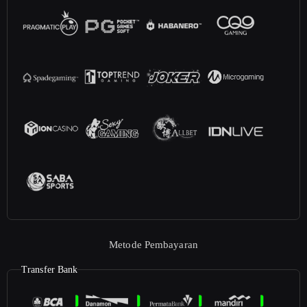
Metode Pembayaran
Transfer Bank