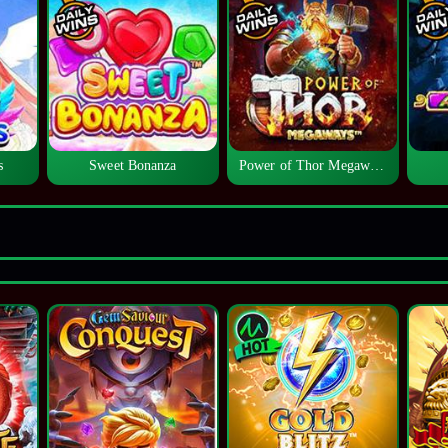
s
Sweet Bonanza
Power of Thor Megaways