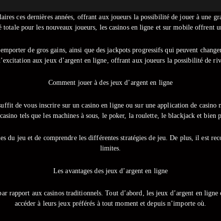
ires ces dernières années, offrant aux joueurs la possibilité de jouer à une gr
é totale pour les nouveaux joueurs, les casinos en ligne et sur mobile offrent 
remporter de gros gains, ainsi que des jackpots progressifs qui peuvent changer 
citation aux jeux d’argent en ligne, offrant aux joueurs la possibilité de riva
Comment jouer à des jeux d’argent en ligne
uffit de vous inscrire sur un casino en ligne ou sur une application de casino 
casino tels que les machines à sous, le poker, la roulette, le blackjack et bien 
les du jeu et de comprendre les différentes stratégies de jeu. De plus, il est r
limites.
Les avantages des jeux d’argent en ligne
ar rapport aux casinos traditionnels. Tout d’abord, les jeux d’argent en ligne
accéder à leurs jeux préférés à tout moment et depuis n’importe où.