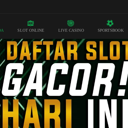
DA
SLOT ONLINE
LIVE CASINO
SPORTSBOOK