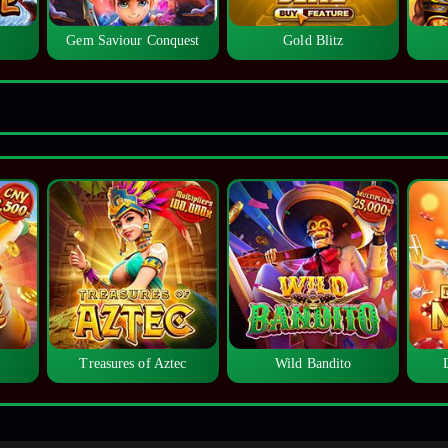
Gem Saviour Conquest
Gold Blitz
Treasures of Aztec
Wild Bandito