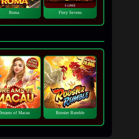
Roma
Fiery Sevens
Dreams of Macau
Rooster Rumble