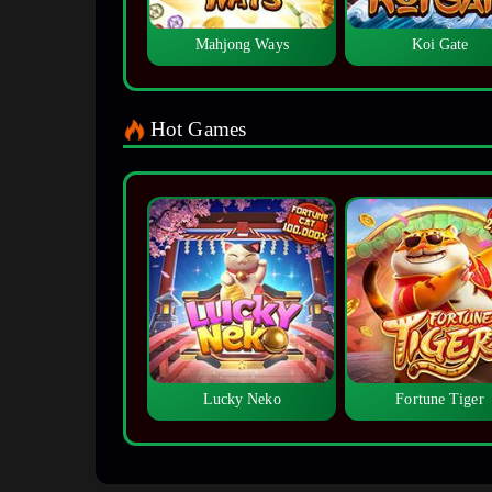
Mahjong Ways
Koi Gate
Hot Games
Lucky Neko
Fortune Tiger