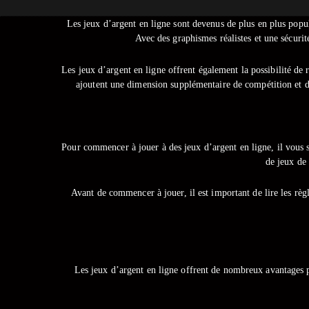
Les jeux d’argent en ligne sont devenus de plus en plus popula
Avec des graphismes réalistes et une sécurit
Les jeux d’argent en ligne offrent également la possibilité de 
ajoutent une dimension supplémentaire de compétition et d’ex
Pour commencer à jouer à des jeux d’argent en ligne, il vous s
de jeux de 
Avant de commencer à jouer, il est important de lire les règ
Les jeux d’argent en ligne offrent de nombreux avantages p