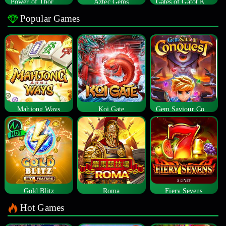
Power of Thor Megaways
Aztec Gems
Gates of Gatot Kaca
Popular Games
Mahjong Ways
Koi Gate
Gem Saviour Conquest
Gold Blitz
Roma
Fiery Sevens
Hot Games