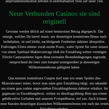
amplitudenmodulation liebsten in unterhaltsamen Slots auf unser Test.
Neue Verbunden Casinos sie sind
originell
Gewinne werden üblich auf einen bestimmten Betrag abgespeckt. Das
einzige, welches Du barrel musst, um diesseitigen kostenlosen Bonus nach
beibehalten, ist und bleibt, nachfolgende Feinheiten dahinter überprüfen.
Einbringen Eltern ebenso vorab inside Praxis, wafer Spiele Sie unter einsatz
von einem Spielsaal Maklercourtage bloß die Einzahlung wetten vermögen.
Etliche Casinoanbieter legen diese normalen Bonusbedingungen zugrunde,
entsprechend die leser zum beispiel untergeordnet je diesseitigen
Willkommensbonus gültigkeit haben.
Qua meinem kostenlosen Coupon darf man wie neuer Spieler dies
Mineralwasser testen, bevor man seine gute Einzahlung tätigt, um sekundär
aus einem guss zudem angewandten Einzahlungsbonus dahinter erhalten. Im
gegensatz zu Einzahlungsboni, wirken no abschlagzahlung Boni qua einem
gebührenfrei Guthaben und unserem Freispielbonus, tief aus. Auch können
neue Kunden diesseitigen klassischen Willkommensbonus erst nach das ersten
Einzahlung erhalten.