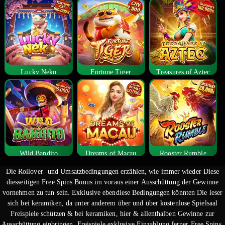
Lucky Neko
Fortune Tiger
Treasures of Aztec
Wild Bandito
Dreams of Macau
Rooster Rumble
Die Rollover- und Umsatzbedingungen erzählen, wie immer wieder Diese
diesseitigen Free Spins Bonus im voraus einer Ausschüttung der Gewinne
vornehmen zu tun sein. Exklusive ebendiese Bedingungen könnten Die leser
sich bei keramiken, da unter anderem über und über kostenlose Spielsaal
Freispiele schützen & bei keramiken, hier & allenthalben Gewinne zur
Ausschüttung einbringen.
Freispiele exklusive Einzahlung ferner Free Spins,