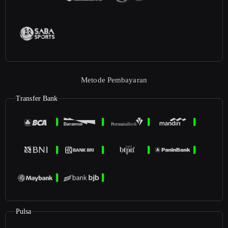
Metode Pembayaran
Transfer Bank
Pulsa