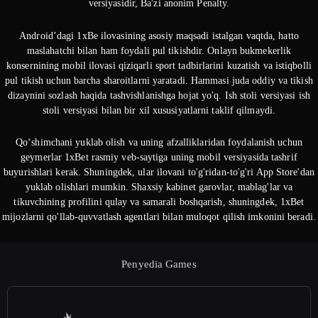
versiyasidir, Ba'zi anonim Penalty.
Android’dagi 1xBe ilovasining asosiy maqsadi istalgan vaqtda, hatto
maslahatchi bilan ham foydali pul tikishdir. Onlayn bukmekerlik
konsernining mobil ilovasi qiziqarli sport tadbirlarini kuzatish va istiqbolli
pul tikish uchun barcha sharoitlarni yaratadi. Hammasi juda oddiy va tikish
dizaynini sozlash haqida tashvishlanishga hojat yo'q. Ish stoli versiyasi ish
stoli versiyasi bilan bir xil xususiyatlarni taklif qilmaydi.
Qo‘shimchani yuklab olish va uning afzalliklaridan foydalanish uchun
geymerlar 1xBet rasmiy veb-saytiga uning mobil versiyasida tashrif
buyurishlari kerak. Shuningdek, ular ilovani to'g'ridan-to'g'ri App Store'dan
yuklab olishlari mumkin. Shaxsiy kabinet garovlar, mablag'lar va
tikuvchining profilini qulay va samarali boshqarish, shuningdek, 1xBet
mijozlarni qo'llab-quvvatlash agentlari bilan muloqot qilish imkonini beradi.
Penyedia Games