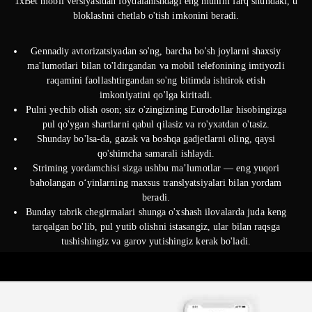
1xBet mobil versiyasidan foydalanishdagi eng muhim farq shundaki, u
bloklashni chetlab o'tish imkonini beradi.
Gennadiy avtorizatsiyadan so'ng, barcha bo'sh joylarni shaxsiy
ma'lumotlari bilan to'ldirgandan va mobil telefonining imtiyozli
raqamini faollashtirgandan so'ng bitimda ishtirok etish
imkoniyatini qo'lga kiritadi.
Pulni yechib olish oson; siz o'zingizning Eurodollar hisobingizga
pul qo'ygan shartlarni qabul qilasiz va ro'yxatdan o'tasiz.
Shunday bo'lsa-da, gazak va boshqa gadjetlarni oling, qaysi
qo'shimcha samarali ishlaydi.
Striming yordamchisi sizga ushbu maʼlumotlar — eng yuqori
baholangan oʻyinlarning maxsus translyatsiyalari bilan yordam
beradi.
Bunday tabrik chegirmalari shunga o'xshash ilovalarda juda keng
tarqalgan bo'lib, pul yutib olishni istasangiz, ular bilan raqsga
tushishingiz va garov yutishingiz kerak bo'ladi.