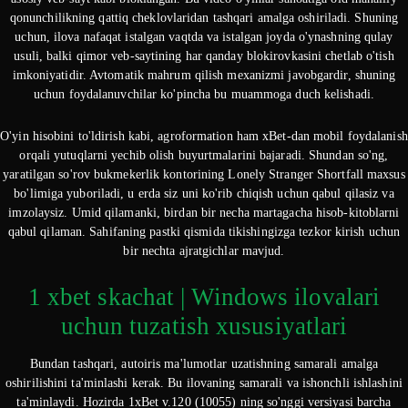
qonunchilikning qattiq cheklovlaridan tashqari amalga oshiriladi. Shuning
uchun, ilova nafaqat istalgan vaqtda va istalgan joyda o'ynashning qulay
usuli, balki qimor veb-saytining har qanday blokirovkasini chetlab o'tish
imkoniyatidir. Avtomatik mahrum qilish mexanizmi javobgardir, shuning
uchun foydalanuvchilar ko'pincha bu muammoga duch kelishadi.
O'yin hisobini to'ldirish kabi, agroformation ham xBet-dan mobil foydalanish
orqali yutuqlarni yechib olish buyurtmalarini bajaradi. Shundan so'ng,
yaratilgan so'rov bukmekerlik kontorining Lonely Stranger Shortfall maxsus
bo'limiga yuboriladi, u erda siz uni ko'rib chiqish uchun qabul qilasiz va
imzolaysiz. Umid qilamanki, birdan bir necha martagacha hisob-kitoblarni
qabul qilaman. Sahifaning pastki qismida tikishingizga tezkor kirish uchun
bir nechta ajratgichlar mavjud.
1 xbet skachat | Windows ilovalari
uchun tuzatish xususiyatlari
Bundan tashqari, autoiris ma'lumotlar uzatishning samarali amalga
oshirilishini ta'minlashi kerak. Bu ilovaning samarali va ishonchli ishlashini
ta'minlaydi. Hozirda 1xBet v.120 (10055) ning so'nggi versiyasi barcha