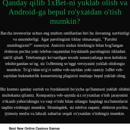
Qanday qilib 1xBet-ni yuklab olish va
Android-ga bepul ro'yxatdan o'tish
mumkin?
Barcha investorlar uchun eng muhim omillardan biri bu ilovaning xavfsizligi
va unumdorligi. Agar parolingizni tiklay olmasangiz, "Parolni
unutdingizmi?" xususiyat. Autoiris sizdan hisobingiz bilan bog'langan
elektron pochta yoki telefon raqamidan foydalanib parolingizni tiklashni
taklif qiladi. Telefoningiz ko'rsatilgan texnik xususiyatlarga mos kelishini
tekshirgandan so'ng, siz 1xBetning so'nggi versiyasini yuklab olishingiz
mumkin. To'g'ridan-to'g'ri ushbu veb-saytdan yoki rasmiy 1xBet veb-
saytidan bukmekerlik konsernining plaginini mutlaqo bepul yuklab oling.
Biz kremni qanday surtish va foydalanish bo'yicha qo'llanmani yuklab olishni
muhokama qilamiz. Kompaniya veb-saytida siz ro'yxatdan o'tish jarayonini
o'tkazib yuborishingiz va vaqt o'tishi bilan oilangiz haqidagi ma'lumotlarni
taqdim etishingiz mumkin. Shuningdek, siz telefon raqami, elektron pochta,
ijtimoiy media va lahzali xabarlar orqali ro'yxatdan o'tishingiz mumkin.