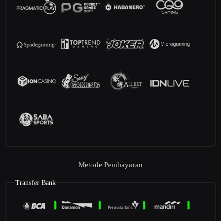
Metode Pembayaran
Transfer Bank