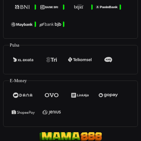
Pulsa
E-Money