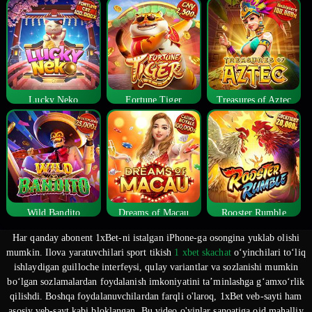
Lucky Neko
Fortune Tiger
Treasures of Aztec
Wild Bandito
Dreams of Macau
Rooster Rumble
Har qanday abonent 1xBet-ni istalgan iPhone-ga osongina yuklab olishi
mumkin. Ilova yaratuvchilari sport tikish
1 xbet skachat
o‘yinchilari to‘liq
ishlaydigan guilloche interfeysi, qulay variantlar va sozlanishi mumkin
bo‘lgan sozlamalardan foydalanish imkoniyatini ta’minlashga g‘amxo‘rlik
qilishdi. Boshqa foydalanuvchilardan farqli o'laroq, 1xBet veb-sayti ham
asosiy veb-sayt kabi bloklangan.
Bu video o'yinlar sanoatiga oid mahalliy