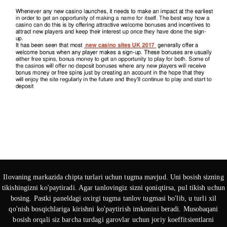
Ilovaning markazida chipta turlari uchun tugma mavjud. Uni bosish sizning
tikishingizni ko'paytiradi. Agar tanlovingiz sizni qoniqtirsa, pul tikish uchun
bosing. Pastki paneldagi oxirgi tugma tanlov tugmasi bo'lib, u turli xil
qo'nish bosqichlariga kirishni ko'paytirish imkonini beradi. Musobaqani
bosish orqali siz barcha turdagi garovlar uchun joriy koeffitsientlarni