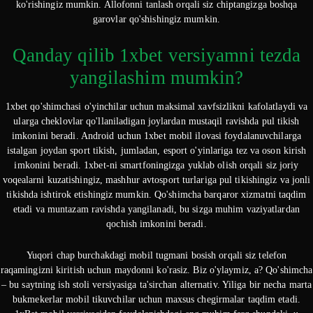
ko'rishingiz mumkin. Allofonni tanlash orqali siz chiptangizga boshqa
garovlar qo'shishingiz mumkin.
Qanday qilib 1xbet versiyamni tezda
yangilashim mumkin?
1xbet qo'shimchasi o'yinchilar uchun maksimal xavfsizlikni kafolatlaydi va
ularga cheklovlar qo'llaniladigan joylardan mustaqil ravishda pul tikish
imkonini beradi. Android uchun 1xbet mobil ilovasi foydalanuvchilarga
istalgan joydan sport tikish, jumladan, esport o'yinlariga tez va oson kirish
imkonini beradi. 1xbet-ni smartfoningizga yuklab olish orqali siz joriy
voqealarni kuzatishingiz, mashhur avtosport turlariga pul tikishingiz va jonli
tikishda ishtirok etishingiz mumkin. Qo'shimcha barqaror xizmatni taqdim
etadi va muntazam ravishda yangilanadi, bu sizga muhim vaziyatlardan
qochish imkonini beradi.
Yuqori chap burchakdagi mobil tugmani bosish orqali siz telefon
raqamingizni kiritish uchun maydonni ko'rasiz. Biz o'ylaymiz, a? Qo'shimcha
– bu saytning ish stoli versiyasiga ta'sirchan alternativ. Yiliga bir necha marta
bukmekerlar mobil tikuvchilar uchun maxsus chegirmalar taqdim etadi.