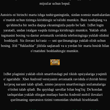
mijozlar uchun bepul.
Autoiris-ni birinchi marta ishga tushirganingizda, sizdan nomsiz manbalardan
o'rnatish uchun tizimga kirishingiz so'ralishi mumkin. Buni tasdiqlang va
qo'shimcha bir necha daqiqa ekraningizda paydo bo'ladi. 1xBet login
yaratadi, undan istalgan vaqtda tizimga kirishingiz mumkin. Yuklab olish
tugmasini bosing va dastur avtomatik ravishda telefoningizga yuklab olishni
boshlaydi. Siz ilovani ko'rasiz — uni qurilmangizga yuklab olish uchun
bosing. Jild "Yuklashlar" jildida saqlanadi va u yerdan bir marta bosish bilan
o'rnatishni boshlashingiz mumkin.
1xBet plaginini yuklab olish smartfondagi pul tikish opsiyalariga yoqimli
o‘zgarishdir. Xbet Android versiyasini avtomatik ravishda o'chirish biroz
ko'proq narsani talab qiladi, ammo jarayon smartfoningiz sozlamalariga
o'tishni talab qiladi. Bu quyidagi savollar bilan bog'liq: Do'kondan
tashqaridan yuklab olingan mutlaqo barcha Android mobil ilovalari
qurilmaning operatsion tizimi tomonidan shubhali hisoblanadi.