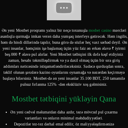
Ən yeni Mostbet proqramı yalnız bir neçə toxunuşla
mosbet casino
mərcləri
asanlıqla qurmağa imkan verən daha yumşaq interfeys gətirəcək. Həm ingilis,
həm də hindi dillərində tapılır, buna görə də sözlər heç vaxt sərhəd deyil. Ən
yeni insanlar, həmçinin işə başlamaq üçün yüz faiz ən erkən əlavə ₹ iyirmi
beş.000 ₹ əlavə pul alırlar. Yeni Mostbet tətbiqini ilk dəfə kəşf etdiyiniz
zaman, hesabı təkmilləşdirmək və ya daxil olmaq üçün bir sıra giriş
addımları nəticəsində istiqamətləndiriləcəksiniz. Sadəcə qurduqdan sonra,
təklif olunan şəxslərə kazino oyunlarını oynamağa və nəzərdən keçirməyə
başlaya bilərsiniz. Mostbet-də ən yeni insanlar 35.100 BDT, 250 tamamilə
pulsuz fırlanma 125% -dən eksklüziv xoş gəlmisiniz.
Mostbet tətbiqini yükləyin Qana
Ən yeni cədvəl məlumatdan daha azdır, təzə mövcud pul çıxarma
variantları və onların minimal məhdudiyyətləri.
Depozitlər tez-tez dərhal emal edilir, öz maliyyələşdirmənizə