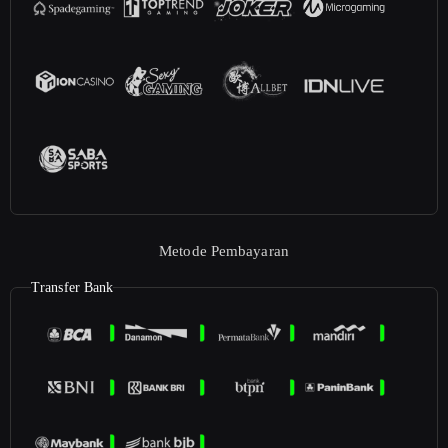
Metode Pembayaran
Transfer Bank