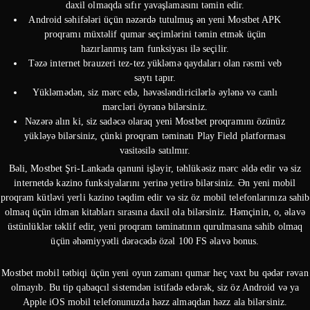
daxil olmaqda sıfır yavaşlamasını təmin edir.
Android səhifələri üçün nəzərdə tutulmuş ən yeni Mostbet APK
proqramı müxtəlif qumar seçimlərini təmin etmək üçün
hazırlanmış tam funksiyası ilə seçilir.
Təzə internet brauzeri tez-tez yükləmə qaydaları olan rəsmi veb
saytı tapır.
Yükləmədən, siz mərc edə, həvəsləndiricilərlə əylənə və canlı
mərcləri öyrənə bilərsiniz.
Nəzərə alın ki, siz sadəcə olaraq yeni Mostbet proqramını özünüz
yükləyə bilərsiniz, çünki proqram təminatı Play Field platforması
vasitəsilə satılmır.
Bəli, Mostbet Şri-Lankada qanuni işləyir, təhlükəsiz mərc əldə edir və siz
internetdə kazino funksiyalarını yerinə yetirə bilərsiniz. Ən yeni mobil
proqram kütləvi yerli kazino təqdim edir və siz öz mobil telefonlarınıza sahib
olmaq üçün idman kitabları sırasına daxil ola bilərsiniz. Həmçinin, o, əlavə
üstünlüklər təklif edir, yeni proqram təminatının qurulmasına sahib olmaq
üçün əhəmiyyətli dərəcədə özəl 100 FS əlavə bonus.
Mostbet mobil tətbiqi üçün yeni oyun zamanı qumar heç vaxt bu qədər rəvan
olmayıb. Bu tip qabaqcıl sistemdən istifadə edərək, siz öz Android və ya
Apple iOS mobil telefonunuzda həzz almaqdan həzz ala bilərsiniz.