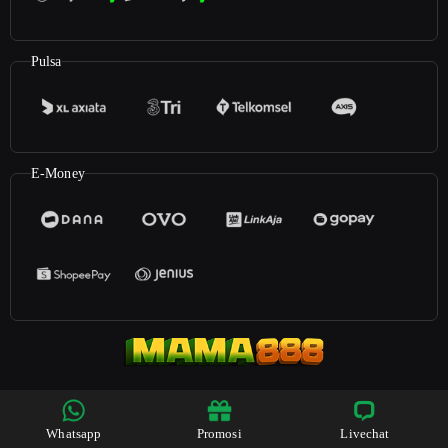
Pulsa
E-Money
©2023
Mama888
. All rights reserved | 18+
Whatsapp
Promosi
Livechat