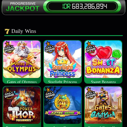
Daily Wins
Gates of Olympus
Starlight Princess
Sweet Bonanza