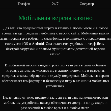
Телефон
24/7
Оператор
Мобильная версия казино
Для тех, кто предпочитает играть в казино в любом месте и в любое
время, вавада предлагает мобильную версию сайта. Мобильная версия
адаптирована для работы на смартфонах и планшетах с операционными
системами iOS и Android. Она отличается удобным интерфейсом,
быстрой загрузкой и полным функционалом десктопной версии
казино.
В мобильной версии вавада игроки могут играть в свои любимые
игровые автоматы, участвовать в акциях, пополнять и выводить
средства, а также обращаться в службу поддержки. Мобильная версия
обеспечивает комфортную и безопасную игру в казино на мобильных
устройствах.
Независимо от того, предпочитаете ли вы играть на компьютере или
мобильном устройстве, вавада обеспечивает доступ к миру азарта и
развлечений в любое время и в любом месте.