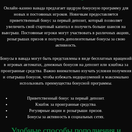
Онлайн-казино вавада предлагает щедрую бонусную программу для
новых и постоянных игроков. Новичкам предоставляется
приветственный бонус за первый депозит, который позволяет
увеличить свой стартовый капитал и получить больше шансов на
выигрыш. Постоянные игроки могут участвовать в различных акциях,
розыгрышах призов и получать дополнительные бонусы за свою
активность.
Бонусы в вавада могут быть представлены в виде бесплатных вращений
в игровых автоматах, денежных бонусов на депозит или кэшбэка за
проигранные средства. Важно внимательно изучать условия получения
и отыгрыша бонусов, чтобы избежать недоразумений и максимально
использовать преимущества бонусной программы.
Приветственный бонус за первый депозит.
Кэшбэк за проигранные средства.
Регулярные акции и розыгрыши призов.
Бонусы за активность в социальных сетях.
Удобные способы пополнения и