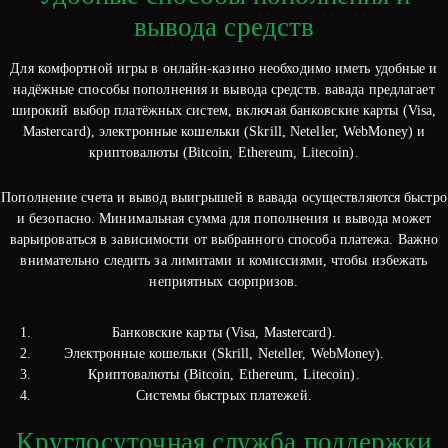
вывода средств
Для комфортной игры в онлайн-казино необходимо иметь удобные и
надёжные способы пополнения и вывода средств. вавада предлагает
широкий выбор платёжных систем, включая банковские карты (Visa,
Mastercard), электронные кошельки (Skrill, Neteller, WebMoney) и
криптовалюты (Bitcoin, Ethereum, Litecoin).
Пополнение счета и вывод выигрышей в вавада осуществляются быстро
и безопасно. Минимальная сумма для пополнения и вывода может
варьироваться в зависимости от выбранного способа платежа. Важно
внимательно следить за лимитами и комиссиями, чтобы избежать
неприятных сюрпризов.
Банковские карты (Visa, Mastercard).
Электронные кошельки (Skrill, Neteller, WebMoney).
Криптовалюты (Bitcoin, Ethereum, Litecoin).
Системы быстрых платежей.
Круглосуточная служба поддержки