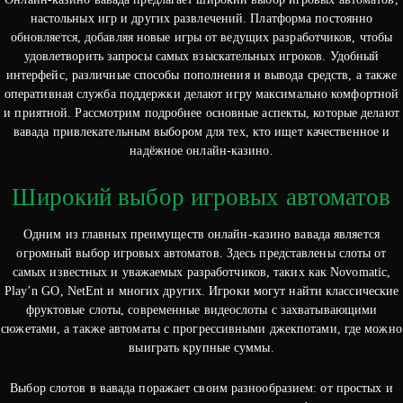
настольных игр и других развлечений. Платформа постоянно
обновляется, добавляя новые игры от ведущих разработчиков, чтобы
удовлетворить запросы самых взыскательных игроков. Удобный
интерфейс, различные способы пополнения и вывода средств, а также
оперативная служба поддержки делают игру максимально комфортной
и приятной. Рассмотрим подробнее основные аспекты, которые делают
вавада привлекательным выбором для тех, кто ищет качественное и
надёжное онлайн-казино.
Широкий выбор игровых автоматов
Одним из главных преимуществ онлайн-казино вавада является
огромный выбор игровых автоматов. Здесь представлены слоты от
самых известных и уважаемых разработчиков, таких как Novomatic,
Play’n GO, NetEnt и многих других. Игроки могут найти классические
фруктовые слоты, современные видеослоты с захватывающими
сюжетами, а также автоматы с прогрессивными джекпотами, где можно
выиграть крупные суммы.
Выбор слотов в вавада поражает своим разнообразием: от простых и