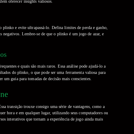
odem oferecer insights valiosos.
plinko e evite ultrapassá-lo. Defina limites de perda e ganho,
is negativos. Lembre-se de que o plinko é um jogo de azar, e
ios
equentes e quais são mais raros. Essa análise pode ajudá-lo a
sultados do plinko, o que pode ser uma ferramenta valiosa para
er um guia para tomadas de decisão mais conscientes.
ine
Essa transição trouxe consigo uma série de vantagens, como a
quer hora e em qualquer lugar, utilizando seus computadores ou
rsos interativos que tornam a experiência de jogo ainda mais