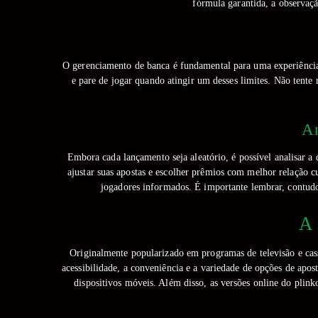
fórmula garantida, a observação
O gerenciamento de banca é fundamental para uma experiência d
e pare de jogar quando atingir um desses limites. Não tente
An
Embora cada lançamento seja aleatório, é possível analisar a
ajustar suas apostas e escolher prêmios com melhor relação cu
jogadores informados. É importante lembrar, contudo
A 
Originalmente popularizado em programas de televisão e cass
acessibilidade, a conveniência e a variedade de opções de apo
dispositivos móveis. Além disso, as versões online do plink