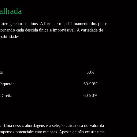
alhada
 interage com os pinos. A forma e o posicionamento dos pinos
 tornando cada descida única e imprevisível. A variedade de
babilidades.
os
50%
Esquerda
60-90%
Direita
60-90%
. Uma dessas abordagens é a seleção cuidadosa do valor da
ompensas potencialmente maiores. Apesar de não existir uma