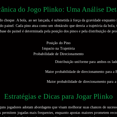
ânica do Jogo Plinko: Uma Análise Det
 do choque. A bola, ao ser lançada, é submetida à força da gravidade enquanto
 do painel. Cada pino atua como um obstáculo que desvia a trajetória da bola,
base do painel é determinada pela posição dos pinos e pela distribuição de pro
Posição do Pino
Impacto na Trajetória
Probabilidade de Direcionamento
Distribuição uniforme para ambos os lad
Maior probabilidade de direcionamento para a 
Maior probabilidade de direcionamento para a 
Estratégias e Dicas para Jogar Plinko
guns jogadores adotam abordagens que visam melhorar suas chances de sucesso
res permitem jogadas mais frequentes, enquanto apostas maiores prometem rec