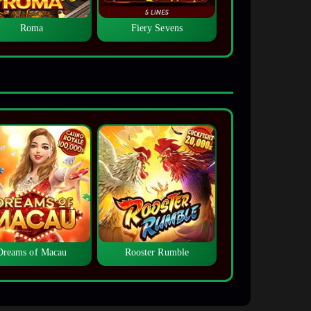
Roma
Fiery Sevens
Dreams of Macau
Rooster Rumble