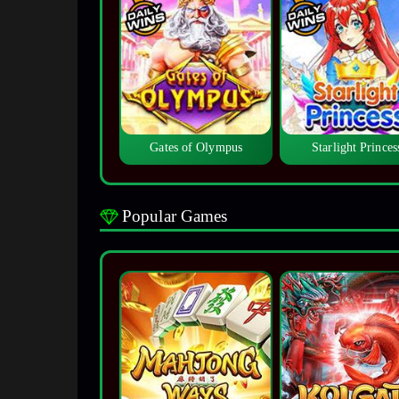
Gates of Olympus
Starlight Princes
Popular Games