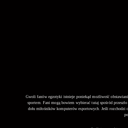
Gwoli fanów egzotyki istnieje poniekąd możliwość obstawian
sportem. Fani mogą bowiem wybierać tutaj spośród przeszło 
dołu miłośników komputerów esportowych. Jeśli rozchodzi o
po