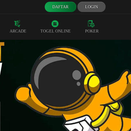
DAFTAR
LOGIN
ARCADE
TOGEL ONLINE
POKER