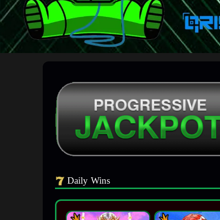
Daily Wins