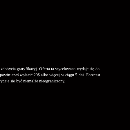
zdobycia gratyfikacyj. Oferta ta wycelowana wydaje się do
owinieneś wpłacić 20$ albo więcej w ciągu 5 dni. Forecast
ydaje się być niemalże nieograniczony.