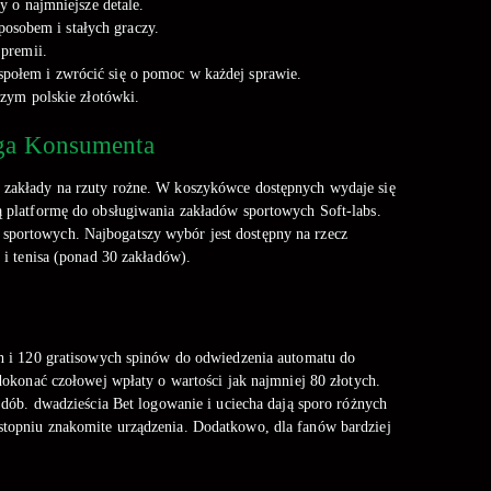
y o najmniejsze detale.
osobem i stałych graczy.
premii.
społem i zwrócić się o pomoc w każdej sprawie.
szym polskie złotówki.
ługa Konsumenta
i zakłady na rzuty rożne. W koszykówce dostępnych wydaje się
ną platformę do obsługiwania zakładów sportowych Soft-labs.
 sportowych. Najbogatszy wybór jest dostępny na rzecz
i tenisa (ponad 30 zakładów).
 i 120 gratisowych spinów do odwiedzenia automatu do
okonać czołowej wpłaty o wartości jak najmniej 80 złotych.
dób. dwadzieścia Bet logowanie i uciecha dają sporo różnych
 stopniu znakomite urządzenia. Dodatkowo, dla fanów bardziej