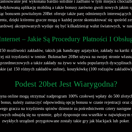
zastosowanie jest wykonana bardzo solidnie i zadbano w tym miejscu chociażb
dedykowaną aplikację mobilną a także bonusy zarówno gwoli nowych jakim sp
jąc bonusem powitalnym 20Bet oferuje także parę odmiennych interesujących 
enta, dzięki któremu gracze mogą o każdej porze skontaktować się spośród ze
ardowej akceptowanych wydaje się być kilkadziesiąt walut światowych, w na
nternet – Jakie Są Procedury Płatności I Obs
50 możliwości zakładów, takich jak handicapy azjatyckie, zakłady na kartki 
ęcej niż trzydzieści w tenisie. Bukmacher 20Bet używa na swojej stronie włas
w przedmeczowych a także zakłady na żywo w wielu popularnych dyscyplinach
rskie (aż 150 różnych zakładów online), koszykówkę (100 rodzajów zakładów) 
Podest 20bet Jest Wiarygodna?
syna online mogą otrzymać nadprogram 100% czołowej wpłaty do 500 złotych
onus, należy zaznaczyć odpowiednią opcję bonusu w czasie rejestracji oraz d
ego gracza na trzydziestu spinów dziennie za pośrednictwem cztery następne 
osowych odnajdą się na systemie, gdyż dysponuje ona wszelkie w największym
zwykłych urządzeń przygotowane zostały takie gry jak blackjack lub poker.