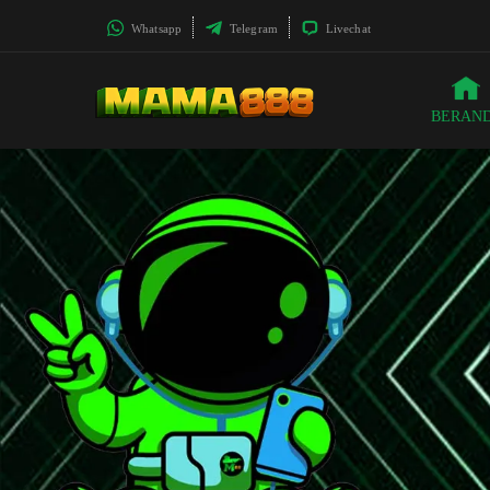
Whatsapp
Telegram
Livechat
BERAN