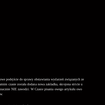
dowe podejście do sprawy obstawiania wydarzeń związanych ze
nim czasie została dodana nowa zakładka, skrojona stricte u
 znacznie NIE zawodzi. W Czasie pisania owego artykułu owo
ów.