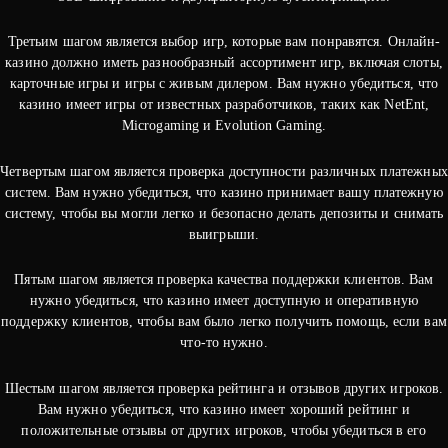
Третьим шагом является выбор игр, которые вам понравятся. Онлайн-
казино должно иметь разнообразный ассортимент игр, включая слоты,
карточные игры и игры с живым дилером. Вам нужно убедиться, что
казино имеет игры от известных разработчиков, таких как NetEnt,
Microgaming и Evolution Gaming.
Четвертым шагом является проверка доступности различных платежных
систем. Вам нужно убедиться, что казино принимает вашу платежную
систему, чтобы вы могли легко и безопасно делать депозиты и снимать
выигрыши.
Пятым шагом является проверка качества поддержки клиентов. Вам
нужно убедиться, что казино имеет доступную и оперативную
поддержку клиентов, чтобы вам было легко получить помощь, если вам
что-то нужно.
Шестым шагом является проверка рейтинга и отзывов других игроков.
Вам нужно убедиться, что казино имеет хороший рейтинг и
положительные отзывы от других игроков, чтобы убедиться в его