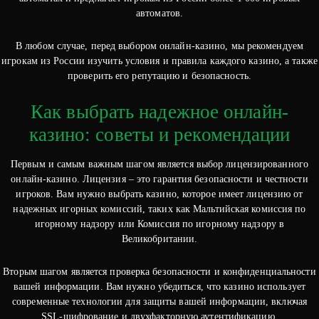
автоматов.
В любом случае, перед выбором онлайн-казино, мы рекомендуем
игрокам из России изучить условия и правила каждого казино, а также
проверить его репутацию и безопасность.
Как выбрать надежное онлайн-
казино: советы и рекомендации
Первым и самым важным шагом является выбор лицензированного
онлайн-казино. Лицензия – это гарантия безопасности и честности
игроков. Вам нужно выбрать казино, которое имеет лицензию от
надежных игорных комиссий, таких как Мальтийская комиссия по
игорному надзору или Комиссия по игорному надзору в
Великобритании.
Вторым шагом является проверка безопасности и конфиденциальности
вашей информации. Вам нужно убедиться, что казино использует
современные технологии для защиты вашей информации, включая
SSL-шифрование и двухфакторную аутентификацию.