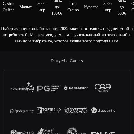
100%
50%
Casino
500+
Top
300+
O
Мальта
до
Курасао
до
Online
игр
Casino
игр
C
1000€
500€
Выбор лучшего онлайн-казино 2025 зависит от ваших предпочтений и
потребностей. Мы рекомендуем вам изучить каждый из этих онлайн-
казино и выбрать то, которое лучше всего подходит вам.
Penyedia Games