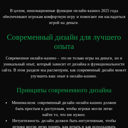
В целом, инновационные функции онлайн-казино 2025 года
обеспечивают игрокам комфортную игру и помогают им насладиться
игрой на деньги.
Современный дизайн для лучшего
опыта
Современное онлайн-казино – это не только игры на деньги, но и
уникальный опыт, который зависит от дизайна и функциональности
сайта. В этом разделе мы рассмотрим, как современный дизайн может
улучшить ваш опыт в онлайн-казино.
Принципы современного дизайна
Минимализм: современный дизайн онлайн-казино должен
быть простым и доступным, чтобы игроки могли легко
найти то, что им нужно.
Интуитивность: дизайн должен быть интуитивным, чтобы
игроки могли легко понять, как играть и как использовать