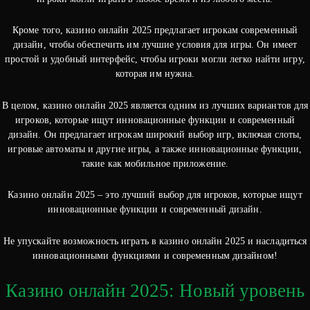
Кроме того, казино онлайн 2025 предлагает игрокам современный
дизайн, чтобы обеспечить им лучшие условия для игры. Он имеет
простой и удобный интерфейс, чтобы игроки могли легко найти игру,
которая им нужна.
В целом, казино онлайн 2025 является одним из лучших вариантов для
игроков, которые ищут инновационные функции и современный
дизайн. Он предлагает игрокам широкий выбор игр, включая слоты,
игровые автоматы и другие игры, а также инновационные функции,
такие как мобильное приложение.
Казино онлайн 2025 – это лучший выбор для игроков, которые ищут
инновационные функции и современный дизайн.
Не упускайте возможность играть в казино онлайн 2025 и насладиться
инновационными функциями и современным дизайном!
Казино онлайн 2025: Новый уровень