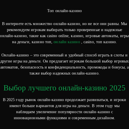
Топ онлайн-казино
В интернете есть множество онлайн-казино, но не все они равны. Мы
рекомендуем игрокам выбирать только проверенные и надежные
онлайн-казино, такие как casino online, казино, игровые автоматы, игры
на деньги, казино топ,
онлайн казино
, casino, топ казино.
Онлайн-казино – это современный и удобный способ играть в слоты и
другие игры на деньги. Он предлагает игрокам большой выбор игровых
автоматов, безопасность и конфиденциальность, промокоды и бонусы, а
также выбор надежных онлайн-казино.
Выбор лучшего онлайн-казино 2025
В 2025 году рынок онлайн-казино продолжает развиваться, и игроки
имеют больше вариантов для игры на деньги. В этом году мы
наблюдаем увеличение популярности онлайн-казино с
инновационными функциями и современным дизайном.