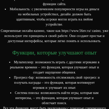
функции сайта.
Мобильность: с увеличением популярности игры на деньги
на мобильных устройствах, дизайн должен быть
адаптивным, чтобы игроки могли играть на любом
устройстве.
Современные онлайн-казино, такие как https://www.56nv.ru/ casino, уже
используют эти принципы в своей работе. Они создают простые и
доступные интерфейсы, которые легко понять и использовать.
Функции, которые улучшают опыт
Мультиплеер: возможность играть с другими игроками в
реальном времени – это функция, которая улучшает опыт и
создает ощущение общения.
Прогресс-бар: возможность отслеживать свой прогресс и
получать награды – это функция, которая мотивирует
игроков и улучшает их опыт.
Система поиска: возможность найти игры, которые вам
интересны, – это функция, которая улучшает опыт и
облегчает поиск.
Все эти функции могут быть реализованы с помощью современного