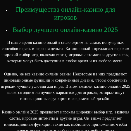
Преимущества онлайн-казино для
игроков
Выбор лучшего онлайн-казино 2025
В наше время казино онлайн стало одним из самых популярных
способов играть в игры на деньги. Казино онлайн предлагает игрокам
широкий выбор игр, включая слоты, игровые автоматы и другие игры,
которые могут быть доступны в любое время и из любого места.
Однако, не все казино онлайн равны. Некоторые из них предлагают
инновационные функции и современный дизайн, чтобы обеспечить
игрокам лучшие условия для игры. В этом смысле, казино онлайн 2025
является одним из лучших вариантов для игроков, которые ищут
инновационные функции и современный дизайн.
Казино онлайн 2025 предлагает игрокам широкий выбор игр, включая
слоты, игровые автоматы и другие игры. Он также предлагает
инновационные функции, такие как мобильное приложение, чтобы
игроки могли играть в любое время и из любого места.