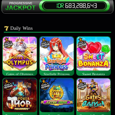
Daily Wins
Gates of Olympus
Starlight Princess
Sweet Bonanza