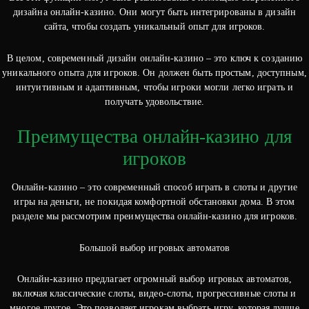
дизайна онлайн-казино. Они могут быть интегрированы в дизайн
сайта, чтобы создать уникальный опыт для игроков.
В целом, современный дизайн онлайн-казино – это ключ к созданию
уникального опыта для игроков. Он должен быть простым, доступным,
интуитивным и адаптивным, чтобы игроки могли легко играть и
получать удовольствие.
Преимущества онлайн-казино для
игроков
Онлайн-казино – это современный способ играть в слоты и другие
игры на деньги, не покидая комфортной обстановки дома. В этом
разделе мы рассмотрим преимущества онлайн-казино для игроков.
Большой выбор игровых автоматов
Онлайн-казино предлагает огромный выбор игровых автоматов,
включая классические слоты, видео-слоты, прогрессивные слоты и
многое другое. Это позволяет игрокам выбрать игру, которая лучше