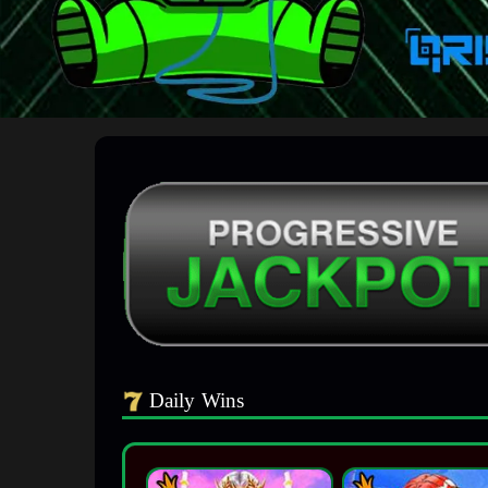
Daily Wins