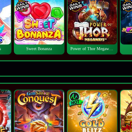
s
Sweet Bonanza
Power of Thor Megaways