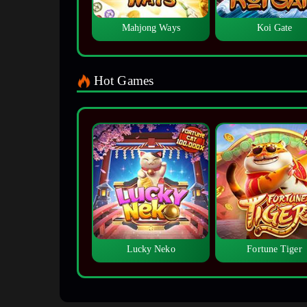
Mahjong Ways
Koi Gate
Hot Games
Lucky Neko
Fortune Tiger