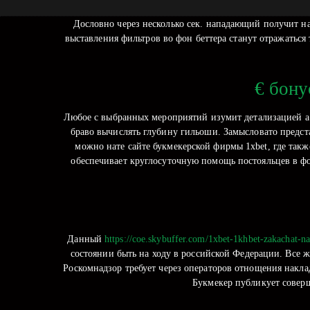
Дословно через несколько сек. нападающий получит на
выставления фильтров во фон беттера станут отражаться
€ бону
Любое с выбранных мероприятий изумит детализацией а
браво вычислять глубину гильоши. Замысловато предст
можно нате сайте букмекерской фирмы 1xbet, где такж
обеспечивает круглосуточную помощь постояльцев в фо
Данный
https://coe.skybuffer.com/1xbet-1khbet-zakachat-n
состоянии быть на ходу в российской Федерации. Все ж
Роскомнадзор требует через операторов отнощения накла
Букмекер публикует соверш