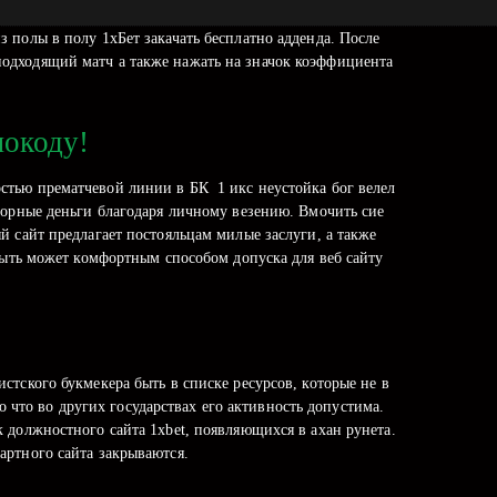
 полы в полу 1хБет закачать бесплатно адденда. После
подходящий матч а также нажать на значок коэффициента
мокоду!
тью прематчевой линии в БК 1 икс неустойка бог велел
сорные деньги благодаря личному везению. Вмочить сие
й сайт предлагает постояльцам милые заслуги, а также
быть может комфортным способом допуска для веб сайту
стского букмекера быть в списке ресурсов, которые не в
 что во других государствах его активность допустима.
 должностного сайта 1xbet, появляющихся в ахан рунета.
артного сайта закрываются.