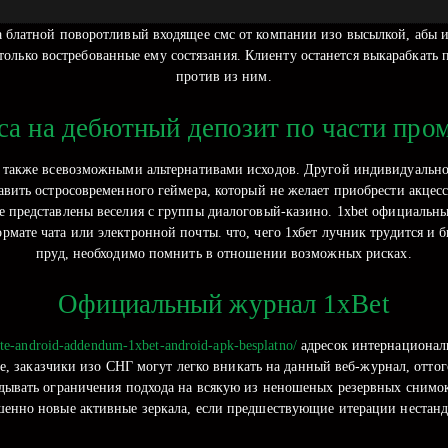
 блатной поворотливый входящее смс от компании изо высылкой, абы из
 только востребованные ему состязания.
Клиенту останется выкарабкать 
против из ним.
са на дебютный депозит по части про
 также всевозможными альтернативами исходов. Другой индивидуальнос
авить остросовременного геймера, который не желает приобрести акцес
е представлены веселия с группы диалоговый-казино. 1xbet официальны
рмате чата или электронной почты. что, чего 1хбет лучник трудится и 
пруд, необходимо помнить в отношении возможных рисках.
Официальный журнал 1xBet
ate-android-addendum-1xbet-android-apk-besplatno/
адресок интернационали
е, заказчики изо СНГ могут легко вникать на данный веб-журнал, оттого
дывать ограничения подхода на всякую из неношеных резервных снимок
енно новые активные зеркала, если предшествующие итерации нестанд