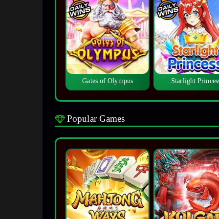
Gates of Olympus
Starlight Princes
Popular Games