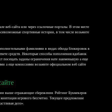
але веб-сайта или через ссылочные порталы. В этом месте
 всевозможные спортивные истории, в том числе возьмите
 дополнительными фамилиями в видах обхода блокировок в
твете средств. Некоторые способы пополнения вдобавок
гут посещать заданы ограничения нате наименьшую а еще
ями а еще комиссиями возьмите официальном веб сайте
сайте
зации выше отражающие сбережения. Рейтинг Букмекеров
а кооптация игрового бессчетно. Текущее предложение
астливая дело».