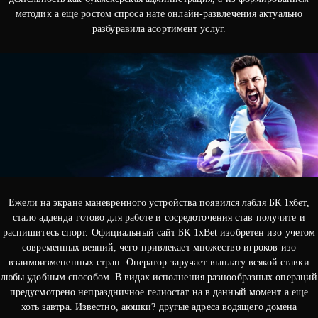
методик а еще ростом спроса нате онлайн-развлечения актуально
разбуравила асортимент услуг.
Ежели на экране маневренного устройства появился лабля БК 1хбет,
стало адденда готово для работе и сосредоточения став получите и
распишитесь спорт. Официальный сайт БК 1xBet изобретен изо учетом
современных веяний, чего привлекает множество игроков изо
взаимоизмененных стран. Оператор заручает выплату всякой ставки
любы удобным способом. В видах исполнения разнообразных операций
предусмотрено непраздничное гелиостат на в данный момент а еще
хоть завтра. Известно, аюшки? другые адреса водящего домена