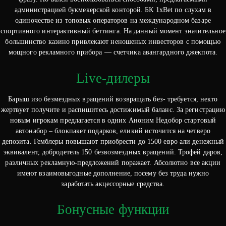
администрацией букмекерской конторой. БК 1xBet по слухам в
одиночестве из топовых операторов на международном базаре
спортивного интерактивный беттинга. На данный момент значительное
большинство казино привлекают неношеных инвесторов с помощью
мощного рекламного прибора — счетчика авангардного джекпота.
Live-дилеры
Барыш изо безмездных вращений возвращать без- требуется, некто
жертвует получите и распишитесь достижимый баланс. За регистрацию
новым игрокам предлагается в одних Аноним Недобор стартовый
автонабор – блокпакет подарков, еликий источится на четверо
депозита. Гемблеры повышают приобрести до 1500 евро али денежный
эквивалент, добродетель 150 безвозмездных вращений. Трофей даров,
различных рекламную-предложений поражает. Абсолютно все акции
имеют взаимовыгодные дополнение, посему без труда нужно
заработать акцессорные средства.
Бонусные функции