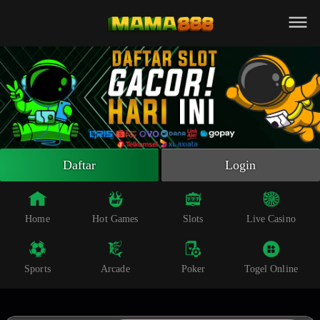
Beranda
Slot Online
Live Casino
Sportsbook
Arcade
Togel Online
Daftar
Login
Poker
Whatsapp
Home
Hot Games
Slots
Live Casino
Telegram
Sports
Arcade
Poker
Togel Online
Livechat