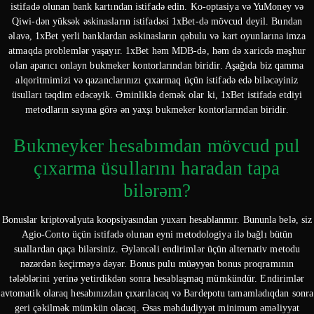
istifadə olunan bank kartından istifadə edin. Ko-optasiya və YuMoney və
Qiwi-dən yüksək əskinasların istifadəsi 1xBet-də mövcud deyil. Bundan
əlavə, 1xBet yerli banklardan əskinasların qəbulu və kart oyunlarına imza
atmaqda problemlər yaşayır. 1xBet həm MDB-də, həm də xaricdə məşhur
olan aparıcı onlayn bukmeker kontorlarından biridir. Aşağıda biz qamma
alqoritmimizi və qazanclarınızı çıxarmaq üçün istifadə edə biləcəyiniz
üsulları təqdim edəcəyik. Əminliklə demək olar ki, 1xBet istifadə etdiyi
metodların sayına görə ən yaxşı bukmeker kontorlarından biridir.
Bukmeyker hesabımdan mövcud pul
çıxarma üsullarını haradan tapa
bilərəm?
Bonuslar kriptovalyuta koopsiyasından yuxarı hesablanmır. Bununla belə, siz
Agio-Conto üçün istifadə olunan eyni metodologiya ilə bağlı bütün
suallardan qaça bilərsiniz. Əyləncəli endirimlər üçün alternativ metodu
nəzərdən keçirməyə dəyər. Bonus pulu müəyyən bonus proqramının
tələblərini yerinə yetirdikdən sonra hesablaşmaq mümkündür. Endirimlər
avtomatik olaraq hesabınızdan çıxarılacaq və Bardepotu tamamladıqdan sonra
geri çəkilmək mümkün olacaq. Əsas məhdudiyyət minimum əməliyyat