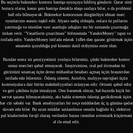
Bu seçimlə bukmeker kontoru həmişə oyunçuya bildiriş göndərir. Qərar sinir
bozucu olarsa, kənar şəxs həmişə dəstəklə əlaqə saxlaya bilər, o da problemi
həll edə bilməyəcək. Bukmeker kontorunun düzgünlüyü idman mərc
oyunlarının əsasını təşkil edir. Alyans sadiq olduqda, onlara öz pullarını
yatırmağa və istənilən vaxt asanlıqla uduşları tez bir zamanda çıxarmağa
imkan verir. "Vəsaitlərin çıxarılması" bölməsində "YandexMoney" tapın və
istifadə edin. YandexMoney istifadə edərək 1xBet-dən qazanc götürmək üçün
əmanətin qoyulduğu pul kisəsini daxil etdiyinizə əmin olun.
Bundan sonra siz şəxsiyyətinizi yoxlaya bilərsiniz, çünki bukmeker kontor
onsuz mərcləri qəbul etməyəcək. İstəyirsinizsə, real pul itirmədən öz
gücünüzü sınamaq üçün demo mühasibat hesabatı açmaq üçün brauzerdən
istifadə edə bilərsiniz. Ödəniş sistemi, AutoIris, maliyyə təşviqləri üçün
komissiyalara dair bütün məhdudiyyətləri müəyyən edir. Ərizəni qəbul edin
və geri çəkilmə üçün imzalayın. Onu bəzəmək olmaz; hal-hazırda kiçik bir
sərvət qazana bilməyəcəksiniz, əks halda sistemin ödənişi gecikdirmək üçün
hər cür səbəbi var. Bank əməliyyatları bir neçə müddətdən üç iş gününə qədər
davam edə bilər. Bu uzun müddət saxlanılması onunla bağlıdır ki, elektron
pul kisələrindən fərqli olaraq verilənlər bazası istənilən avtomatik köçürməni
əl ilə emal edir.