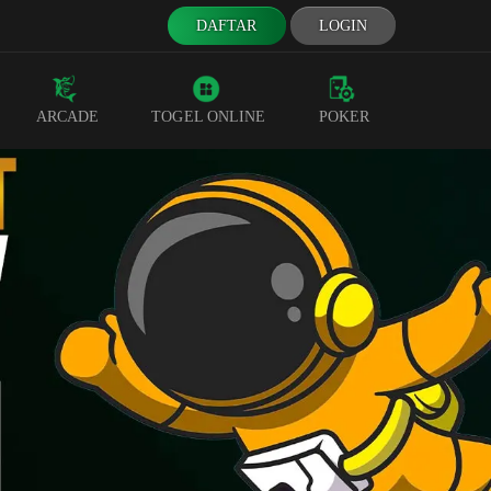
DAFTAR
LOGIN
ARCADE
TOGEL ONLINE
POKER