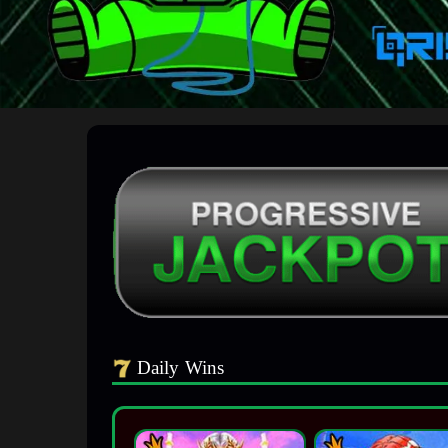
Daily Wins