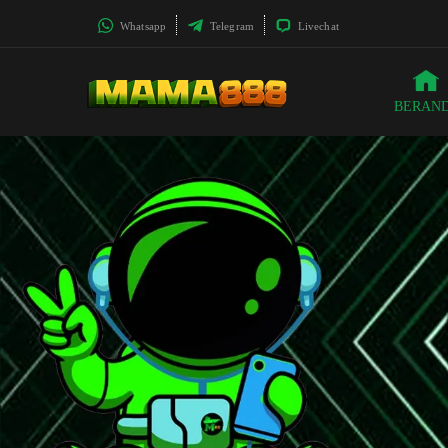
Whatsapp
Telegram
Livechat
BERAN