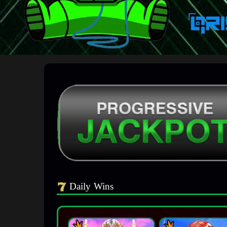
Daily Wins