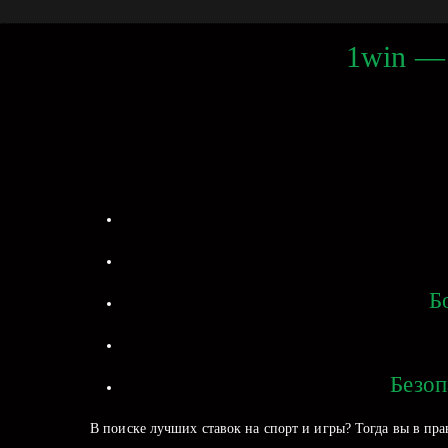
1win — 
Б
Безоп
В поиске лучших ставок на спорт и игры? Тогда вы в пра