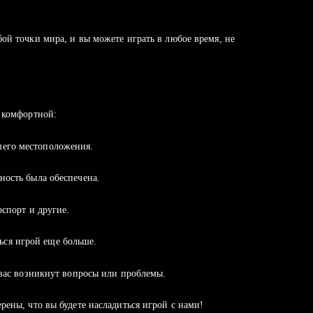
бой точки мира, и вы можете играть в любое время, не
е комфортной:
ашего местоположения.
ность была обеспечена.
рспорт и другие.
ься игрой еще больше.
 вас возникнут вопросы или проблемы.
рены, что вы будете насладиться игрой с нами!