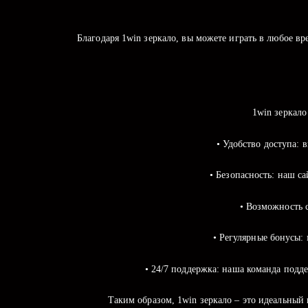
Благодаря 1win зеркало, вы можете играть в любое вр
1win зеркало
• Удобство доступа: 
• Безопасность: наш с
• Возможность с
• Регулярные бонусы:
• 24/7 поддержка: наша команда подд
Таким образом, 1win зеркало – это идеальный 