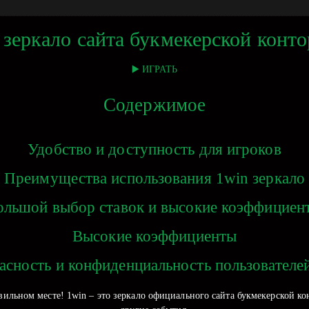
зеркало сайта букмекерской конт
▶️ ИГРАТЬ
Содержимое
Удобство и доступность для игроков
Преимущества использования 1win зеркало
ольшой выбор ставок и высокие коэффициен
Высокие коэффициенты
асность и конфиденциальность пользователе
вильном месте! 1win – это зеркало официального сайта букмекерской кон