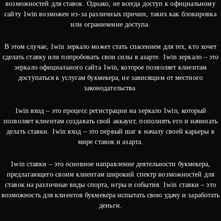
возможностей для ставок. Однако, не всегда доступ к официальному
сайту 1win возможен из-за различных причин, таких как блокировка
или ограничение доступа.
В этом случае, 1win зеркало может стать спасением для тех, кто хочет
сделать ставку или попробовать свои силы в азарте. 1win зеркало – это
зеркало официального сайта 1win, которое позволяет клиентам
доступаться к услугам букмекера, не зависящим от местного
законодательства.
1win вход – это процесс регистрации на зеркало 1win, который
позволяет клиентам создавать свой аккаунт, пополнять его и начинать
делать ставки. 1win вход – это первый шаг к началу своей карьеры в
мире ставок и азарта.
1win ставки – это основное направление деятельности букмекера,
предлагающего своим клиентам широкий спектр возможностей для
ставок на различные виды спорта, игры и события. 1win ставки – это
возможность для клиентов букмекера испытать свою удачу и заработать
деньги.