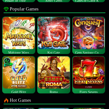
Power of Thor Megaways
Aztec Gems
Gates of Gatot Kaca
Popular Games
Mahjong Ways
Koi Gate
Gem Saviour Conquest
Gold Blitz
Roma
Fiery Sevens
Hot Games