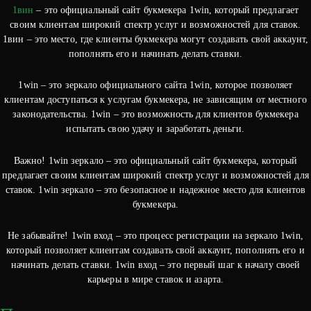
1вин
– это официальный сайт букмекера 1win, который предлагает
своим клиентам широкий спектр услуг и возможностей для ставок.
1вин – это место, где клиенты букмекера могут создавать свой аккаунт,
пополнять его и начинать делать ставки.
1win – это зеркало официального сайта 1win, которое позволяет
клиентам доступаться к услугам букмекера, не зависящим от местного
законодательства. 1win – это возможность для клиентов букмекера
испытать свою удачу и заработать деньги.
Важно! 1win зеркало – это официальный сайт букмекера, который
предлагает своим клиентам широкий спектр услуг и возможностей для
ставок. 1win зеркало – это безопасное и надежное место для клиентов
букмекера.
Не забывайте! 1win вход – это процесс регистрации на зеркало 1win,
который позволяет клиентам создавать свой аккаунт, пополнять его и
начинать делать ставки. 1win вход – это первый шаг к началу своей
карьеры в мире ставок и азарта.