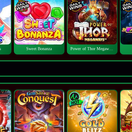
s
Sweet Bonanza
Power of Thor Megaways