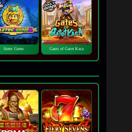
Aztec Gems
Gates of Gatot Kaca