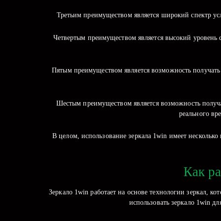
Третьим преимуществом является широкий спектр услу
Четвертым преимуществом является высокий уровень се
Пятым преимуществом является возможность получать 
Шестым преимуществом является возможность получат
реального вр
В целом, использование зеркала 1win имеет несколько
Как ра
Зеркало 1win работает на основе технологии зеркал, ко
использовать зеркало 1win дл