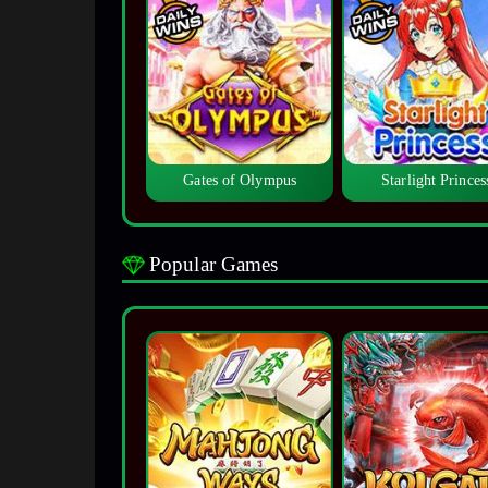
Gates of Olympus
Starlight Princes
Popular Games