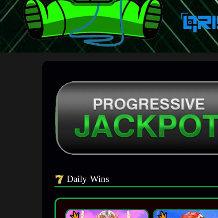
Daily Wins