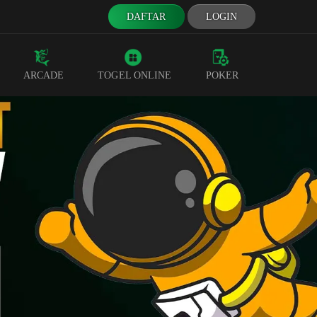
DAFTAR
LOGIN
ARCADE
TOGEL ONLINE
POKER