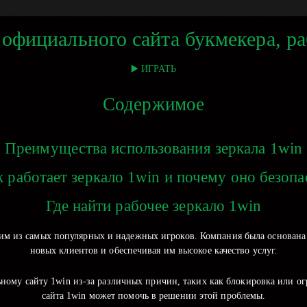
официального сайта букмекера, ра
▶️ ИГРАТЬ
Содержимое
Преимущества использования зеркала 1win
к работает зеркало 1win и почему оно безопа
Где найти рабочее зеркало 1win
ним из самых популярных и надежных игроков. Компания была основана в
новых клиентов и обеспечивая им высокое качество услуг.
ьному сайту 1win из-за различных причин, таких как блокировка или ог
сайта 1win может помочь в решении этой проблемы.