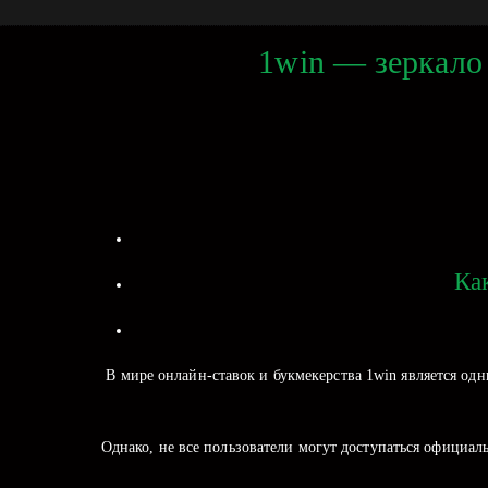
1win — зеркало 
Ка
В мире онлайн-ставок и букмекерства 1win является од
Однако, не все пользователи могут доступаться официал