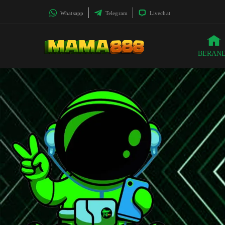
Whatsapp
Telegram
Livechat
BERAN