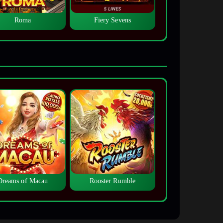
Roma
Fiery Sevens
Dreams of Macau
Rooster Rumble