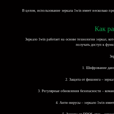
В целом, использование зеркала 1win имеет несколько п
Как ра
Зеркало 1win работает на основе технологии зеркал, ко
получать доступ к функ
Зе
1. Шифрование данн
2. Защита от фишинга – зерк
3. Регулярные обновления безопасности – коман
4. Анти-вирусы – зеркало 1win име