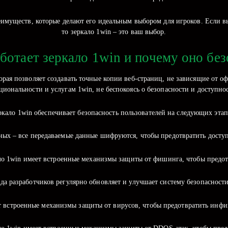
реимуществ, которые делают его идеальным выбором для игроков. Если в
то зеркало 1win – это ваш выбор.
ботает зеркало 1win и почему оно бе
торая позволяет создавать точные копии веб-страниц, не зависящие от оф
циональности и услугам 1win, не беспокоясь о безопасности и доступно
ркало 1win обеспечивает безопасность пользователей на следующих этап
ых – все передаваемые данные шифруются, чтобы предотвратить доступ
ало 1win имеет встроенные механизмы защиты от фишинга, чтобы предо
да разработчиков регулярно обновляет и улучшает систему безопасности
ет встроенные механизмы защиты от вирусов, чтобы предотвратить инфи