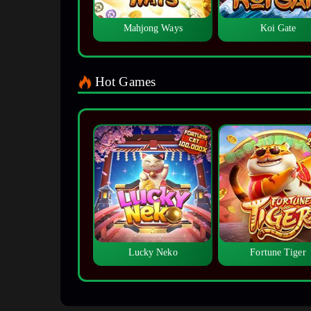
Mahjong Ways
Koi Gate
Hot Games
Lucky Neko
Fortune Tiger