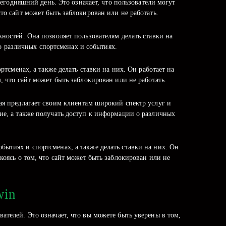
егодняшний день. Это означает, что пользователи могут
что сайт может быть заблокирован или не работать.
жностей. Она позволяет пользователям делать ставки на
о различных спортсменах и событиях.
сменах, а также делать ставки на них. Он работает на
, что сайт может быть заблокирован или не работать.
рая предлагает своим клиентам широкий спектр услуг и
гие, а также получать доступ к информации о различных
ытиях и спортсменах, а также делать ставки на них. Он
коясь о том, что сайт может быть заблокирован или не
win
ателей. Это означает, что вы можете быть уверены в том,