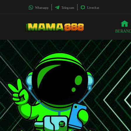
Whatsapp
Telegram
Livechat
BERAN