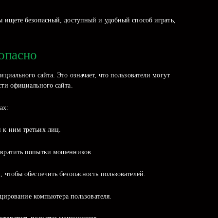
ы ищете безопасный, доступный и удобный способ играть,
зопасно
ициального сайта. Это означает, что пользователи могут
сти официального сайта.
ах:
 к ним третьих лиц.
твратить попытки мошенников.
, чтобы обеспечить безопасность пользователей.
цирование компьютера пользователя.