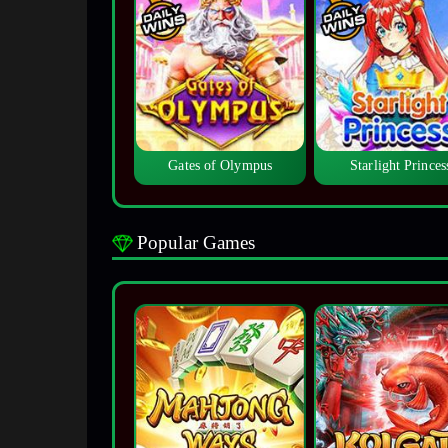
Gates of Olympus
Starlight Princes
Popular Games