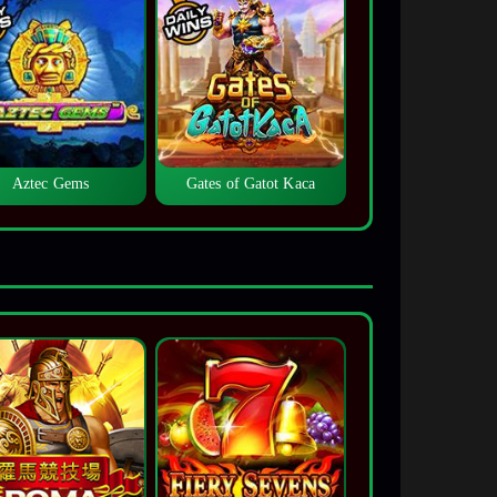
Aztec Gems
Gates of Gatot Kaca