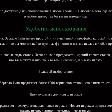
 доступно для использования в любое время и из любого места, где ест
в любое время, где бы вы ни находились.
Удобство использования
я. Зеркало 1win имеет простой и интуитивный интерфейс, который позв
ачает, что вы можете найти нужные функции и начать играть в любое вр
 любые виды ставок. Зеркало 1win предлагает широкий спектр ставок, 
что вы можете найти то, что вам интересно, и начать играть.
Большой выбор ставок
ркало 1win предлагает более 1000 вариантов ставок, что означает, что в
Преимущества для новых игроков
редлагает преимущества для новых игроков. Новым игрокам предлагается
начать играть с дополнительными средствами.