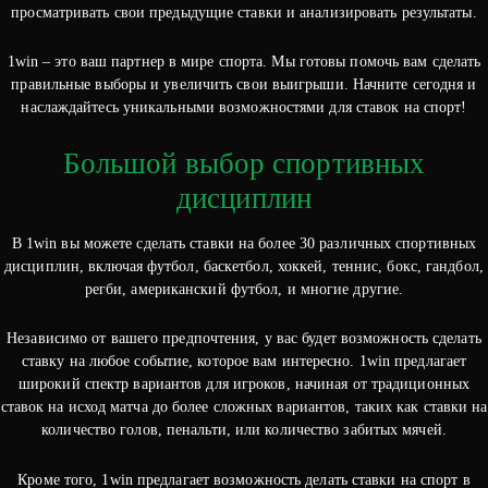
просматривать свои предыдущие ставки и анализировать результаты.
1win – это ваш партнер в мире спорта. Мы готовы помочь вам сделать
правильные выборы и увеличить свои выигрыши. Начните сегодня и
наслаждайтесь уникальными возможностями для ставок на спорт!
Большой выбор спортивных
дисциплин
В 1win вы можете сделать ставки на более 30 различных спортивных
дисциплин, включая футбол, баскетбол, хоккей, теннис, бокс, гандбол,
регби, американский футбол, и многие другие.
Независимо от вашего предпочтения, у вас будет возможность сделать
ставку на любое событие, которое вам интересно. 1win предлагает
широкий спектр вариантов для игроков, начиная от традиционных
ставок на исход матча до более сложных вариантов, таких как ставки на
количество голов, пенальти, или количество забитых мячей.
Кроме того, 1win предлагает возможность делать ставки на спорт в