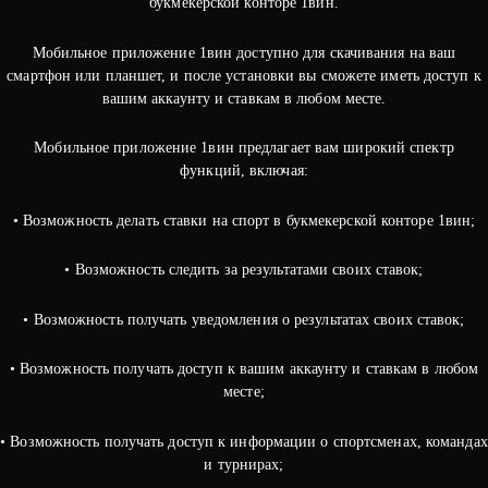
букмекерской конторе 1вин.
Мобильное приложение 1вин доступно для скачивания на ваш
смартфон или планшет, и после установки вы сможете иметь доступ к
вашим аккаунту и ставкам в любом месте.
Мобильное приложение 1вин предлагает вам широкий спектр
функций, включая:
• Возможность делать ставки на спорт в букмекерской конторе 1вин;
• Возможность следить за результатами своих ставок;
• Возможность получать уведомления о результатах своих ставок;
• Возможность получать доступ к вашим аккаунту и ставкам в любом
месте;
• Возможность получать доступ к информации о спортсменах, командах
и турнирах;