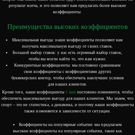
результат матча, и это позволяет нам предлагать более высокие
коэффициенты.
Преимущества высоких коэффициентов
Максимальная выгода: наши коэффициенты позволяют вам
получать максимальную выгоду от своих ставок.
Большой выбор ставок: у нас есть огромный выбор ставок,
чтобы вы могли найти то, что вам нужно.
Конкурентные коэффициенты: мы постоянно сравниваем
свои коэффициенты с коэффициентами других
букмекерских контор, чтобы обеспечить наилучшие условия
для наших клиентов.
Кроме того, наши коэффициенты
1 вин
постоянно изменяются, чтобы
обеспечить максимальную выгоду для наших клиентов. Мы знаем, что
спорт – это не статистика, а динамика, и поэтому наши коэффициенты
также изменяются в зависимости от ситуации.
Коэффициенты на популярные события: мы предлагаем
высокие коэффициенты на популярные события, такие как