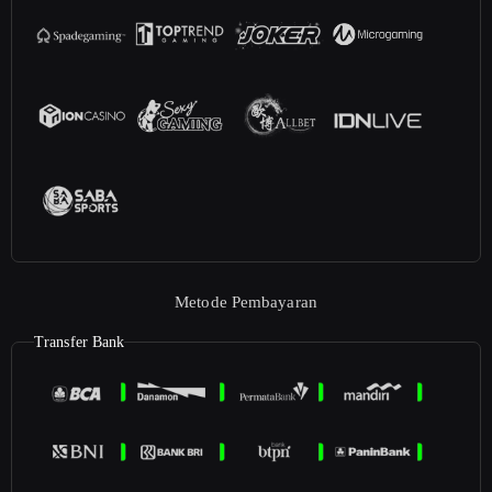
Metode Pembayaran
Transfer Bank