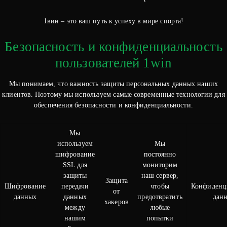
1вин – это ваш путь к успеху в мире спорта!
Безопасность и конфиденциальность
пользователей 1win
Мы понимаем, что важность защиты персональных данных наших
клиентов. Поэтому мы используем самые современные технологии для
обеспечения безопасности и конфиденциальности.
Мы
используем
Мы
шифрование
постоянно
SSL для
мониторим
защиты
наш сервер,
Защита
Шифрование
передачи
чтобы
Конфиденц
от
данных
данных
предотвратить
дан
хакеров
между
любые
нашим
попытки