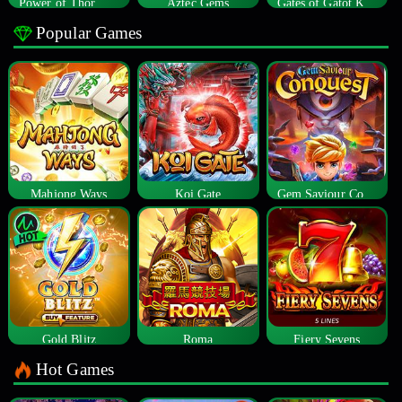
Power of Thor Megaways
Aztec Gems
Gates of Gatot Kaca
Popular Games
Mahjong Ways
Koi Gate
Gem Saviour Conquest
Gold Blitz
Roma
Fiery Sevens
Hot Games