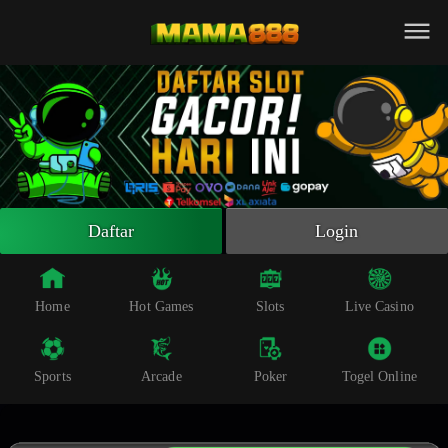
Beranda
Slot Online
Live Casino
Sportsbook
Arcade
Togel Online
Daftar
Login
Poker
Whatsapp
Home
Hot Games
Slots
Live Casino
Telegram
Sports
Arcade
Poker
Togel Online
Livechat