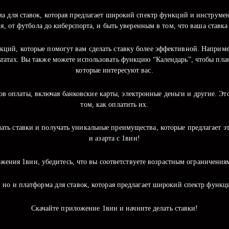
рма для ставок, которая предлагает широкий спектр функций и инструм
я, от футбола до киберспорта, и быть уверенным в том, что ваша ставка
кций, которые помогут вам сделать ставку более эффективной. Наприме
ьтатах. Вы также можете использовать функцию “Календарь”, чтобы пла
которые интересуют вас.
 оплаты, включая банковские карты, электронные деньги и другие. Это о
том, как оплатить их.
ать ставки и получать уникальные преимущества, которые предлагает эт
и азарта с 1вин!
жения 1вин, убедитесь, что вы соответствуете возрастным ограничения
а, но и платформа для ставок, которая предлагает широкий спектр функ
Скачайте приложение 1вин и начните делать ставки!