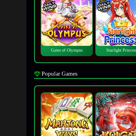
Gates of Olympus
Starlight Princes
Popular Games