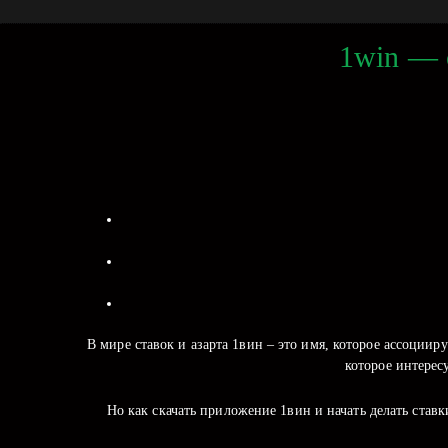
1win — 
В мире ставок и азарта 1вин – это имя, которое ассоциир
которое интерес
Но как скачать приложение 1вин и начать делать ставк