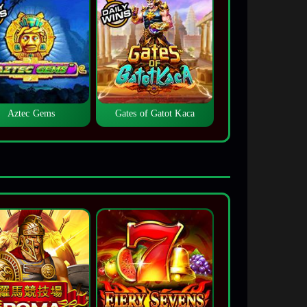
Aztec Gems
Gates of Gatot Kaca