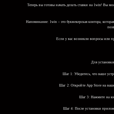
Теперь вы готовы начать делать ставки на 1win! Вы мо
Напоминание: 1win – это букмекерская контора, которая
поз
Если у вас возникли вопросы или п
Для установки
Шаг 1: Убедитесь, что ваше уст
Шаг 2: Откройте App Store на ваш
Шаг 3: Нажмите на кн
Шаг 4: После установки приложе