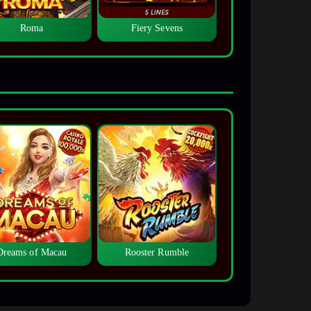
Roma
Fiery Sevens
Dreams of Macau
Rooster Rumble