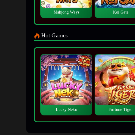
Mahjong Ways
Koi Gate
Hot Games
Lucky Neko
Fortune Tiger