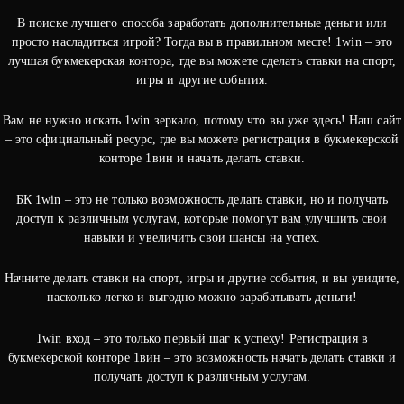
В поиске лучшего способа заработать дополнительные деньги или
просто насладиться игрой? Тогда вы в правильном месте! 1win – это
лучшая букмекерская контора, где вы можете сделать ставки на спорт,
игры и другие события.
Вам не нужно искать 1win зеркало, потому что вы уже здесь! Наш сайт
– это официальный ресурс, где вы можете регистрация в букмекерской
конторе 1вин и начать делать ставки.
БК 1win – это не только возможность делать ставки, но и получать
доступ к различным услугам, которые помогут вам улучшить свои
навыки и увеличить свои шансы на успех.
Начните делать ставки на спорт, игры и другие события, и вы увидите,
насколько легко и выгодно можно зарабатывать деньги!
1win вход – это только первый шаг к успеху! Регистрация в
букмекерской конторе 1вин – это возможность начать делать ставки и
получать доступ к различным услугам.