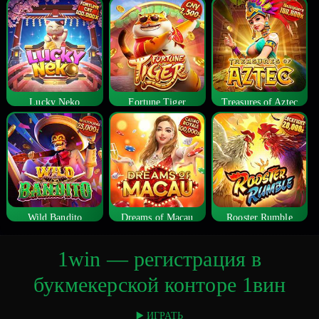
Lucky Neko
Fortune Tiger
Treasures of Aztec
Wild Bandito
Dreams of Macau
Rooster Rumble
1win — регистрация в
букмекерской конторе 1вин
▶️ ИГРАТЬ