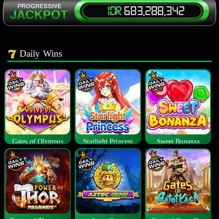
Daily Wins
Gates of Olympus
Starlight Princess
Sweet Bonanza