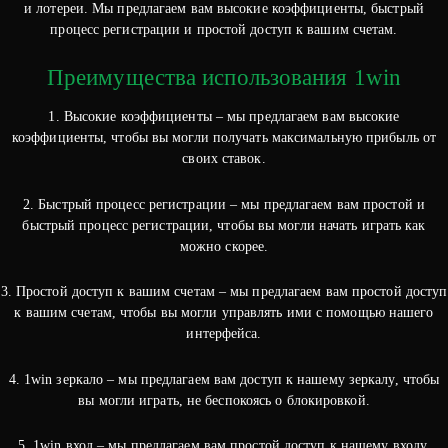
и лотереи. Мы предлагаем вам высокие коэффициенты, быстрый
процесс регистрации и простой доступ к вашим счетам.
Преимущества использования 1win
1. Высокие коэффициенты – мы предлагаем вам высокие
коэффициенты, чтобы вы могли получать максимальную прибыль от
своих ставок.
2. Быстрый процесс регистрации – мы предлагаем вам простой и
быстрый процесс регистрации, чтобы вы могли начать играть как
можно скорее.
3. Простой доступ к вашим счетам – мы предлагаем вам простой доступ
к вашим счетам, чтобы вы могли управлять ими с помощью нашего
интерфейса.
4. 1win зеркало – мы предлагаем вам доступ к нашему зеркалу, чтобы
вы могли играть, не беспокоясь о блокировкой.
5. 1win вход – мы предлагаем вам простой доступ к нашему входу,