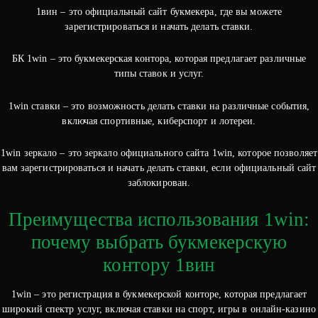
1вин – это официальный сайт букмекера, где вы можете
зарегистрироваться и начать делать ставки.
БК 1win – это букмекерская контора, которая предлагает различные
типы ставок и услуг.
1win ставки – это возможность делать ставки на различные события,
включая спортивные, киберспорт и лотереи.
1win зеркало – это зеркало официального сайта 1win, которое позволяет
вам зарегистрироваться и начать делать ставки, если официальный сайт
заблокирован.
Преимущества использования 1win:
почему выбрать букмекерскую
контору 1вин
1win – это регистрация в букмекерской конторе, которая предлагает
широкий спектр услуг, включая ставки на спорт, игры в онлайн-казино