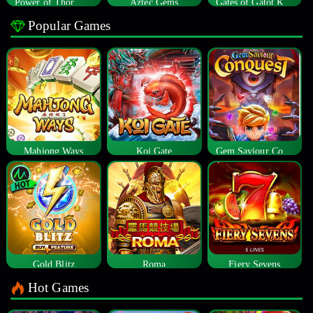
Power of Thor Megaways
Aztec Gems
Gates of Gatot Kaca
Popular Games
Mahjong Ways
Koi Gate
Gem Saviour Conquest
Gold Blitz
Roma
Fiery Sevens
Hot Games