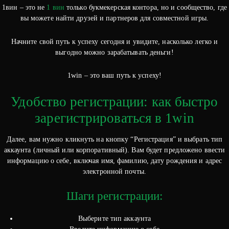
1вин – это не
1 вин
только букмекерская контора, но и сообщество, где
вы можете найти друзей и партнеров для совместной игры.
Начните свой путь к успеху сегодня и увидите, насколько легко и
выгодно можно зарабатывать деньги!
1win – это ваш путь к успеху!
Удобство регистрации: как быстро
зарегистрироваться в 1win
Далее, вам нужно кликнуть на кнопку “Регистрация” и выбрать тип
аккаунта (личный или корпоративный). Вам будет предложено ввести
информацию о себе, включая имя, фамилию, дату рождения и адрес
электронной почты.
Шаги регистрации:
Выберите тип аккаунта