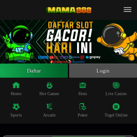
Beranda
Slot Online
Live Casino
Sportsbook
Arcade
Togel Online
Daftar
Login
Poker
Whatsapp
Home
Hot Games
Slots
Live Casino
Telegram
Sports
Arcade
Poker
Togel Online
Livechat