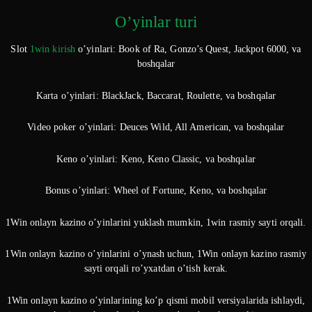
O’yinlar turi
Slot
1win kirish
o’yinlari: Book of Ra, Gonzo’s Quest, Jackpot 6000, va
boshqalar
Karta o’yinlari: BlackJack, Baccarat, Roulette, va boshqalar
Video poker o’yinlari: Deuces Wild, All American, va boshqalar
Keno o’yinlari: Keno, Keno Classic, va boshqalar
Bonus o’yinlari: Wheel of Fortune, Keno, va boshqalar
1Win onlayn kazino o’yinlarini yuklash mumkin, 1win rasmiy sayti orqali.
1Win onlayn kazino o’yinlarini o’ynash uchun, 1Win onlayn kazino rasmiy
sayti orqali ro’yxatdan o’tish kerak.
1Win onlayn kazino o’yinlarining ko’p qismi mobil versiyalarida ishlaydi,