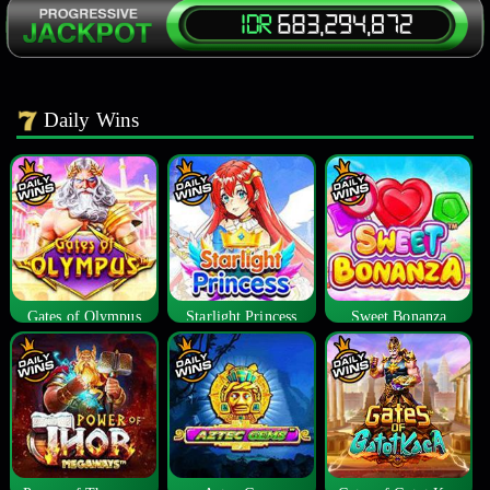
Daily Wins
Gates of Olympus
Starlight Princess
Sweet Bonanza