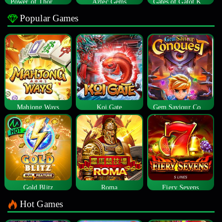
Power of Thor Megaways
Aztec Gems
Gates of Gatot Kaca
Popular Games
Mahjong Ways
Koi Gate
Gem Saviour Conquest
Gold Blitz
Roma
Fiery Sevens
Hot Games