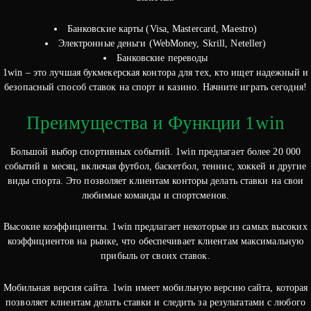
Банковские карты (Visa, Mastercard, Maestro)
Электронные деньги (WebMoney, Skrill, Neteller)
Банковские переводы
1win – это лучшая букмекерская контора для тех, кто ищет надежный и
безопасный способ ставок на спорт и казино. Начните играть сегодня!
Преимущества и Функции 1win
Большой выбор спортивных событий. 1win предлагает более 20 000
событий в месяц, включая футбол, баскетбол, теннис, хоккей и другие
виды спорта. Это позволяет клиентам конторы делать ставки на свои
любимые команды и спортсменов.
Высокие коэффициенты. 1win предлагает некоторые из самых высоких
коэффициентов на рынке, что обеспечивает клиентам максимальную
прибыль от своих ставок.
Мобильная версия сайта. 1win имеет мобильную версию сайта, которая
позволяет клиентам делать ставки и следить за результатами с любого