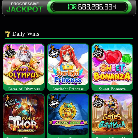
Daily Wins
Gates of Olympus
Starlight Princess
Sweet Bonanza