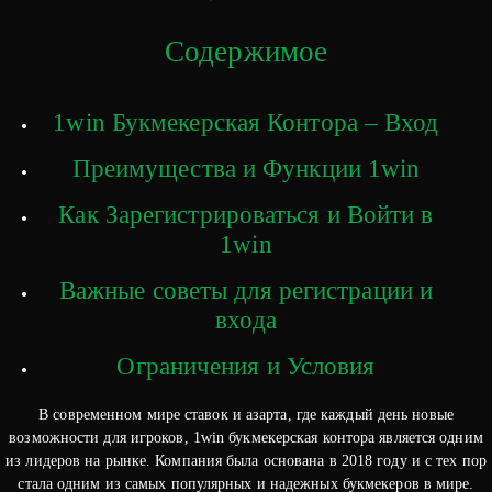
Содержимое
1win Букмекерская Контора – Вход
Преимущества и Функции 1win
Как Зарегистрироваться и Войти в
1win
Важные советы для регистрации и
входа
Ограничения и Условия
В современном мире ставок и азарта, где каждый день новые
возможности для игроков, 1win букмекерская контора является одним
из лидеров на рынке. Компания была основана в 2018 году и с тех пор
стала одним из самых популярных и надежных букмекеров в мире.