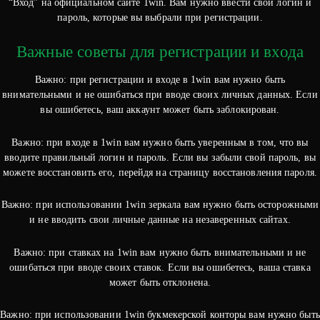
“Вход” на официальном сайте 1win. Вам нужно ввести свой логин и
пароль, которые вы выбрали при регистрации.
Важные советы для регистрации и входа
Важно: при регистрации и входе в 1win вам нужно быть
внимательными и не ошибаться при вводе своих личных данных. Если
вы ошибетесь, ваш аккаунт может быть заблокирован.
Важно: при входе в 1win вам нужно быть уверенным в том, что вы
вводите правильный логин и пароль. Если вы забыли свой пароль, вы
можете восстановить его, перейдя на страницу восстановления пароля.
Важно: при использовании 1win зеркала вам нужно быть осторожными
и не вводить свои личные данные на незаверенных сайтах.
Важно: при ставках на 1win вам нужно быть внимательными и не
ошибаться при вводе своих ставок. Если вы ошибетесь, ваша ставка
может быть отклонена.
Важно: при использовании 1win букмекерской конторы вам нужно быть