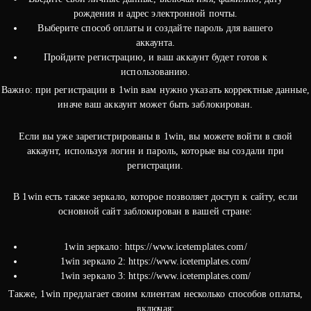
рождения и адрес электронной почты.
Выберите способ оплаты и создайте пароль для вашего
аккаунта.
Пройдите регистрацию, и ваш аккаунт будет готов к
использованию.
Важно: при регистрации в 1win вам нужно указать корректные данные,
иначе ваш аккаунт может быть заблокирован.
Если вы уже зарегистрированы в 1win, вы можете войти в свой
аккаунт, используя логин и пароль, которые вы создали при
регистрации.
В 1win есть также зеркало, которое позволяет доступ к сайту, если
основной сайт заблокирован в вашей стране:
1win зеркало: https://www.icetemplates.com/
1win зеркало 2: https://www.icetemplates.com/
1win зеркало 3: https://www.icetemplates.com/
Также, 1win предлагает своим клиентам несколько способов оплаты,
включая: