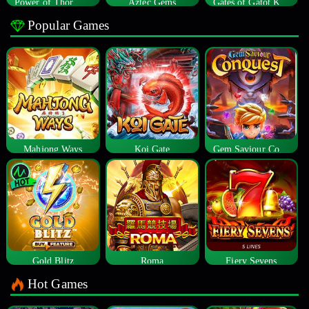
Power of Thor Megaways
Aztec Gems
Gates of Gatot Kaca
Popular Games
Mahjong Ways
Koi Gate
Gem Saviour Conquest
Gold Blitz
Roma
Fiery Sevens
Hot Games