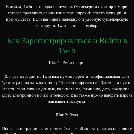
В целом, 1win – это одна из лучших букмекерских контор в мире,
которая предлагает своим клиентам широкий спектр функций и
преимуществ. Если вы ищете надежную и удобную букмекерскую
контору, то 1win – это ваш выбор.
Как Зарегистрироваться и Войти в
1win
Шаг 1: Регистрация
Для регистрации на 1win вам нужно перейти на официальный сайт
букмекера и нажать на кнопку “Зарегистрироваться”. Затем вам нужно
ввести свои личные данные, включая имя, фамилию, дату рождения,
адрес электронной почты и телефон. Вам также нужно выбрать пароль
для вашего аккаунта.
Шаг 2: Вход
После регистрации вы можете войти в свой аккаунт, нажав на кнопку